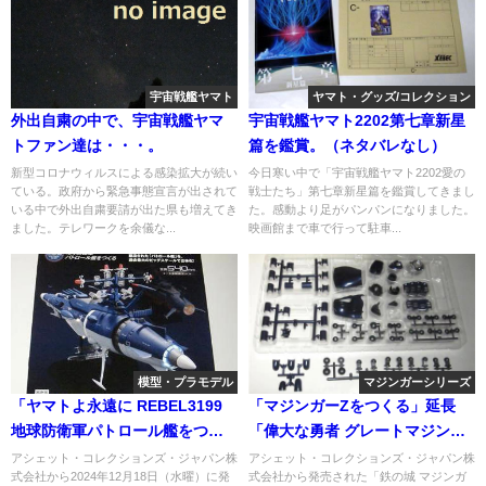
宇宙戦艦ヤマト
ヤマト・グッズ/コレクション
外出自粛の中で、宇宙戦艦ヤマ
宇宙戦艦ヤマト2202第七章新星
トファン達は・・・。
篇を鑑賞。（ネタバレなし）
新型コロナウィルスによる感染拡大が続い
今日寒い中で「宇宙戦艦ヤマト2202愛の
ている。政府から緊急事態宣言が出されて
戦士たち」第七章新星篇を鑑賞してきまし
いる中で外出自粛要請が出た県も増えてき
た。感動より足がパンパンになりました。
ました。テレワークを余儀な...
映画館まで車で行って駐車...
模型・プラモデル
マジンガーシリーズ
「ヤマトよ永遠に REBEL3199
「マジンガーZをつくる」延長
地球防衛軍パトロール艦をつく
「偉大な勇者 グレートマジンガ
る」（宇宙戦艦ヤマト2202をつ
ー」プレミアム特典：2（可動指
アシェット・コレクションズ・ジャパン株
アシェット・コレクションズ・ジャパン株
式会社から2024年12月18日（水曜）に発
式会社から発売された「鉄の城 マジンガ
くる 第288号）第38号
ハンド 左）