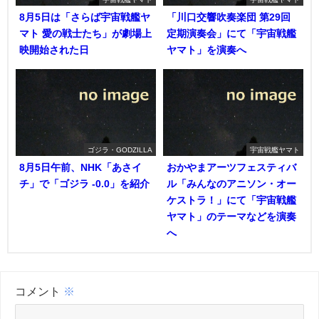
8月5日は「さらば宇宙戦艦ヤ
「川口交響吹奏楽団 第29回
マト 愛の戦士たち」が劇場上
定期演奏会」にて「宇宙戦艦
映開始された日
ヤマト」を演奏へ
ゴジラ・GODZILLA
宇宙戦艦ヤマト
8月5日午前、NHK「あさイ
おかやまアーツフェスティバ
チ」で「ゴジラ -0.0」を紹介
ル「みんなのアニソン・オー
ケストラ！」にて「宇宙戦艦
ヤマト」のテーマなどを演奏
へ
コメント
※