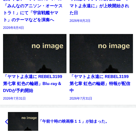
「みんなのアニソン・オーケス
マトよ永遠に」が上映開始され
トラ！」にて「宇宙戦艦ヤマ
た日
ト」のテーマなどを演奏へ
2026年8月2日
2026年8月4日
「ヤマトよ永遠に REBEL3199
「ヤマトよ永遠に REBEL3199
第七章 虹色の輪廻」Blu-ray＆
第七章 虹色の輪廻」特報が配信
DVDが予約開始
中
2026年7月31日
2026年7月31日
「午前十時の映画祭１１」が始まった。