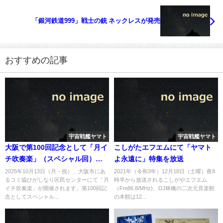
「銀河鉄道999」戦士の銃 ネックレスが発売
おすすめの記事
宇宙戦艦ヤマト
宇宙戦艦ヤマト
大阪で第100回記念として「月イ
こしがたエフエムにて「ヤマト
チ吹奏楽」（スペシャル回）に
よ永遠に」特集を放送
て「組曲 宇宙戦艦ヤマト」が演
2025年10月13日（月・祝）、大阪市にあ
2021年（令和3年）12月18日（土曜）夜8
るコミ協ひがしなり区民センターにて「月
時半から放送されるこしがやエフエム
奏へ
イチ吹奏楽」が開催されます。第100回記
（Fm86.8/MHz)、DJ林檎の二次元音楽館
念としてスペシャル...
の本館は12...