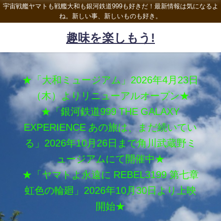
宇宙戦艦ヤマトも戦艦大和も銀河鉄道999も好きだ！最新情報は気になるよ
ね。新しい事、新しいものも好き。
趣味を楽しもう!
★「大和ミュージアム」2026年4月23日
（木）よりリニューアルオープン★
★「銀河鉄道999 THE GALAXY
EXPERIENCE あの旅は、まだ続いてい
る」2026年10月26日まで角川武蔵野ミ
ュージアムにて開催中★
★「ヤマトよ永遠に REBEL3199 第七章
虹色の輪廻」2026年10月30日より上映
開始★