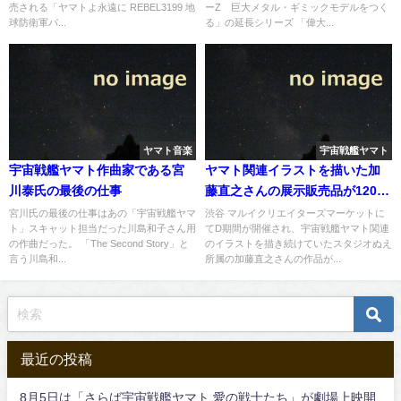
売される「ヤマトよ永遠に REBEL3199 地
ーZ 巨大メタル・ギミックモデルをつく
球防衛軍パ...
る」の延長シリーズ 「偉大...
ヤマト音楽
宇宙戦艦ヤマト
宇宙戦艦ヤマト作曲家である宮
ヤマト関連イラストを描いた加
川泰氏の最後の仕事
藤直之さんの展示販売品が120万
円！
宮川氏の最後の仕事はあの「宇宙戦艦ヤマ
渋谷 マルイクリエイターズマーケットに
ト」スキャット担当だった川島和子さん用
てD期間が開催され、宇宙戦艦ヤマト関連
の作曲だった。 「The Second Story」と
のイラストを描き続けていたスタジオぬえ
言う川島和...
所属の加藤直之さんの作品が...
最近の投稿
8月5日は「さらば宇宙戦艦ヤマト 愛の戦士たち」が劇場上映開