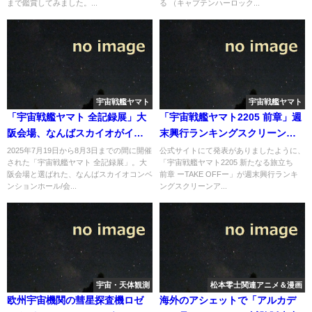
まで鑑賞してみました。...
る （キャプテンハーロック...
宇宙戦艦ヤマト
宇宙戦艦ヤマト
「宇宙戦艦ヤマト 全記録展」大
「宇宙戦艦ヤマト2205 前章」週
阪会場、なんばスカイオがイベ
末興行ランキングスクリーンア
ント実績を紹介
ベレージ1位を獲得
2025年7月19日から8月3日までの間に開催
公式サイトにて発表がありましたように、
された「宇宙戦艦ヤマト 全記録展」。大
「宇宙戦艦ヤマト2205 新たなる旅立ち
阪会場と選ばれた、なんばスカイオコンベ
前章 ーTAKE OFFー」が週末興行ランキ
ンションホール/会...
ングスクリーンア...
宇宙・天体観測
松本零士関連アニメ＆漫画
欧州宇宙機関の彗星探査機ロゼ
海外のアシェットで「アルカデ