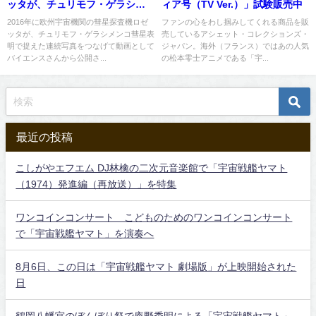
ッタが、チュリモフ・ゲラシメ
ィア号（TV Ver.）」試験販売中
ンコ彗星表明で捉えた連続写真
2016年に欧州宇宙機関の彗星探査機ロゼ
ファンの心をわし掴みしてくれる商品を販
ッタが、チュリモフ・ゲラシメンコ彗星表
売しているアシェット・コレクションズ・
明で捉えた連続写真をつなげて動画として
ジャパン。海外（フランス）ではあの人気
バイエンスさんから公開さ...
の松本零士アニメである「宇...
最近の投稿
こしがやエフエム DJ林檎の二次元音楽館で「宇宙戦艦ヤマト
（1974）発進編（再放送）」を特集
ワンコインコンサート こどものためのワンコインコンサート
で「宇宙戦艦ヤマト」を演奏へ
8月6日、この日は「宇宙戦艦ヤマト 劇場版」が上映開始された
日
鶴岡八幡宮のぼんぼり祭で庵野秀明による「宇宙戦艦ヤマト」