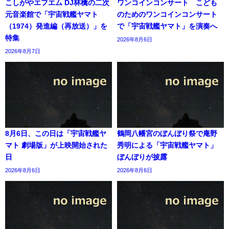
こしがやエフエム DJ林檎の二次
ワンコインコンサート こども
元音楽館で「宇宙戦艦ヤマト
のためのワンコインコンサート
（1974）発進編（再放送）」を
で「宇宙戦艦ヤマト」を演奏へ
特集
2026年8月6日
2026年8月7日
8月6日、この日は「宇宙戦艦ヤ
鶴岡八幡宮のぼんぼり祭で庵野
マト 劇場版」が上映開始された
秀明による「宇宙戦艦ヤマト」
日
ぼんぼりが披露
2026年8月6日
2026年8月6日