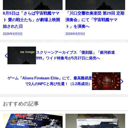
8月5日は「さらば宇宙戦艦ヤマ
「川口交響吹奏楽団 第29回 定期
ト 愛の戦士たち」が劇場上映開
演奏会」にて「宇宙戦艦ヤマ
始された日
ト」を演奏へ
2026年8月5日
2026年8月5日
スクリーンアーカイブス 「復刻版」「銀河鉄道
999」ワイド特集号が5月27日に発売へ
ゲーム「Aliens Fireteam Elite」にて、最高難易度
で2人のNPCと再び生還！（1-2再成功）
おすすめの記事