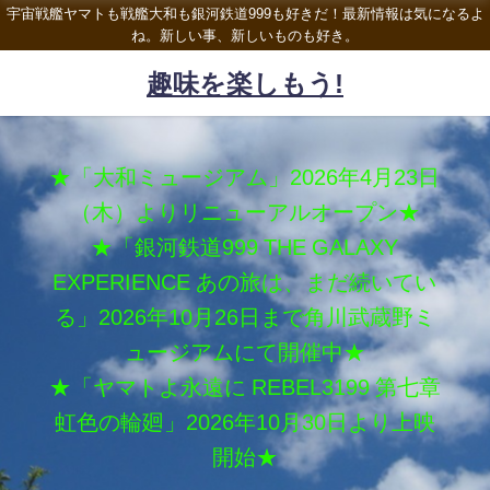
宇宙戦艦ヤマトも戦艦大和も銀河鉄道999も好きだ！最新情報は気になるよ
ね。新しい事、新しいものも好き。
趣味を楽しもう!
★「大和ミュージアム」2026年4月23日
（木）よりリニューアルオープン★
★「銀河鉄道999 THE GALAXY
EXPERIENCE あの旅は、まだ続いてい
る」2026年10月26日まで角川武蔵野ミ
ュージアムにて開催中★
★「ヤマトよ永遠に REBEL3199 第七章
虹色の輪廻」2026年10月30日より上映
開始★