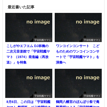
最近書いた記事
宇宙戦艦ヤマト
宇宙戦艦ヤマト
こしがやエフエム DJ林檎の
ワンコインコンサート こど
二次元音楽館で「宇宙戦艦ヤ
ものためのワンコインコンサ
マト （1974）発進編（再放
ートで「宇宙戦艦ヤマト」を
送）」を特集
演奏へ
宇宙戦艦ヤマト
宇宙戦艦ヤマト
8月6日、この日は「宇宙戦艦
鶴岡八幡宮のぼんぼり祭で庵