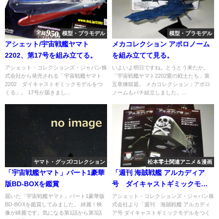
模型・プラモデル
模型・プラモデル
アシェット/宇宙戦艦ヤマト
メカコレクション アポロノーム
2202、第17号を組み立てる。
を組み立てて見る。
アシェット・コレクションズ・ジャパン株
いよいよ明日ですね。とうとう来たか。
式会社から発売される「宇宙戦艦ヤマト
「宇宙戦艦ヤマト2202愛の戦士たち」第
2202 ダイキャストギミックモデルをつ
五章煉獄篇。 メカコレクション：アポロ
くる」。 17号が届きまし...
ノームもパチ組立しました。...
ヤマト・グッズ/コレクション
松本零士関連アニメ＆漫画
「宇宙戦艦ヤマト」パート1豪華
「週刊 海賊戦艦 アルカディア
版BD-BOXを鑑賞
号 ダイキャストギミックモデ
ルをつくる」第66号
届いた「宇宙戦艦ヤマト」パート1豪華版
アシェット・コレクションズ・ジャパン株
BD-BOXを鑑賞してみました。 綺麗！映
式会社より「週刊 海賊戦艦 アルカディ
像が綺麗です。気になる第1話から第3話
ア号 ダイキャストギミックモデルをつく