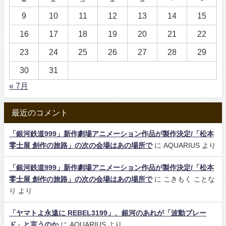
9
10
11
12
13
14
15
16
17
18
19
20
21
22
23
24
25
26
27
28
29
30
31
« 7月
最近のコメント
「銀河鉄道999」新作劇場アニメーション作品が製作決定/「松本
零士展 創作の旅路」の次の会場はあの場所で
に
AQUARIUS
より
「銀河鉄道999」新作劇場アニメーション作品が製作決定/「松本
零士展 創作の旅路」の次の会場はあの場所で
に
こきもく ことな
り
より
「ヤマトよ永遠に REBEL3199」、銀河のあれが「波動ブレー
ド」と言うのか
に
AQUARIUS
より