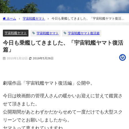
ホーム
宇宙戦艦ヤマト
今日も乗艦してきました、「宇宙戦艦ヤマト復活
篇」
宇宙戦艦ヤマト
宇宙戦艦ヤマト
宇宙戦艦ヤマト復活篇
今日も乗艦してきました、「宇宙戦艦ヤマト復活
篇」
2010年1月12日
2019年5月26日
劇場作品「宇宙戦艦ヤマト復活編」公開中。
今日は映画館の管理人さんの暖かいお迎えに甘えて鑑賞さ
せて頂きました。
公開期間があとわずかだからせめて一度だけでも大型スク
リーンでとお願いしましたから。
ヤマトって恵まれていますね。