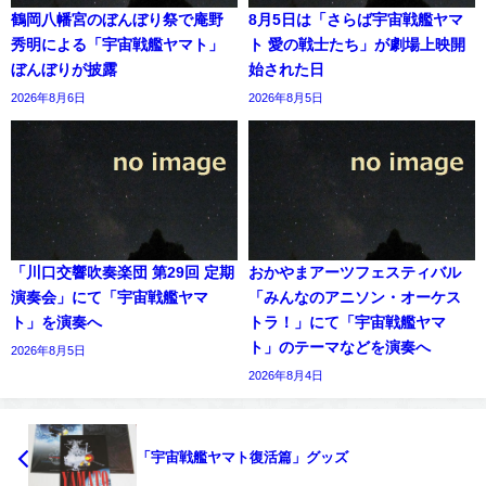
鶴岡八幡宮のぼんぼり祭で庵野
8月5日は「さらば宇宙戦艦ヤマ
秀明による「宇宙戦艦ヤマト」
ト 愛の戦士たち」が劇場上映開
ぼんぼりが披露
始された日
2026年8月6日
2026年8月5日
「川口交響吹奏楽団 第29回 定期
おかやまアーツフェスティバル
演奏会」にて「宇宙戦艦ヤマ
「みんなのアニソン・オーケス
ト」を演奏へ
トラ！」にて「宇宙戦艦ヤマ
ト」のテーマなどを演奏へ
2026年8月5日
2026年8月4日
「宇宙戦艦ヤマト復活篇」グッズ