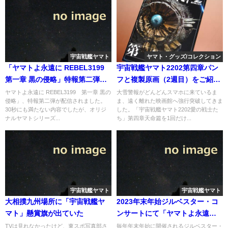
宇宙戦艦ヤマト
ヤマト・グッズ/コレクション
「ヤマトよ永遠に REBEL3199
宇宙戦艦ヤマト2202第四章パン
第一章 黒の侵略」特報第二弾配
フと複製原画（2週目）をご紹
信
介。
ヤマトよ永遠に REBEL3199 第一章 黒の
大雪警報がどんどんスマホに来ているま
侵略」、特報第二弾が配信されました。
ま、遠く離れた映画館へ強行突破してきま
30秒にも満たない内容でしたが、オリジ
した。「宇宙戦艦ヤマト2202愛の戦士た
ナルヤマトシリーズ...
ち」第四章天命篇を1回だけ...
宇宙戦艦ヤマト
宇宙戦艦ヤマト
大相撲九州場所に「宇宙戦艦ヤ
2023年末年始ジルベスター・コ
マト」懸賞旗が出ていた
ンサートにて「ヤマトよ永遠
に」より「新銀河誕生」を演奏
TVは見れなかったけど、東スポ写真部さ
毎年年末年始に開催されるジルベスター・