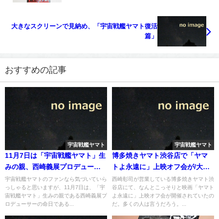
大きなスクリーンで見納め、「宇宙戦艦ヤマト復活
篇」
おすすめの記事
宇宙戦艦ヤマト
宇宙戦艦ヤマト
11月7日は「宇宙戦艦ヤマト」生
博多焼きヤマト渋谷店で「ヤマ
みの親、西崎義展プロデューサ
トよ永遠に」上映オフ会が/大洗
ーの命日
にてむらかわみちおサイン会
宇宙戦艦ヤマトのファンなら気づいていら
西崎彰司が営業している博多焼きヤマト渋
っしゃると思いますが、11月7日は、「宇
谷店にて、なんとこっそりと映画「ヤマト
宙戦艦ヤマト」生みの親である西崎義展プ
よ永遠に」上映オフ会が開催されていたの
ロデューサーの命日である...
だ。多くの人は言うだろう。...