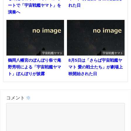
ートで「宇宙戦艦ヤマト」を
れた日
演奏へ
宇宙戦艦ヤマト
宇宙戦艦ヤマト
鶴岡八幡宮のぼんぼり祭で庵
8月5日は「さらば宇宙戦艦ヤ
野秀明による「宇宙戦艦ヤマ
マト 愛の戦士たち」が劇場上
ト」ぼんぼりが披露
映開始された日
コメント
※