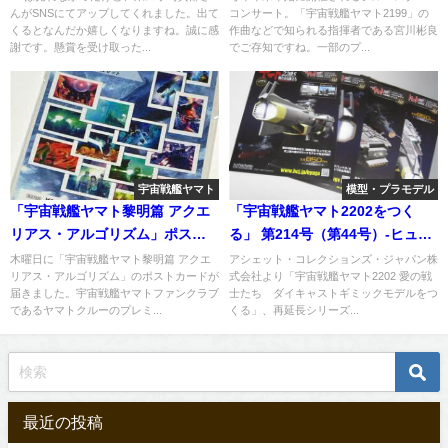
んがSNSにてアップしてくれました。出て
コンサート。「宇宙戦艦ヤマト2199」の
へ
くるとなんだか嬉しくなりますね。誠に感
作曲などで知られる指揮者である宮川彬良
謝です。懸賞を受け取った...
でご存知ですね。一部のプ...
宇宙戦艦ヤマト
模型・プラモデル
「宇宙戦艦ヤマト黎明篇 アクエ
「宇宙戦艦ヤマト2202をつく
リアス・アルゴリズム」ポスト
る」 第214号（第44号）-ヒュウ
カードが届く
ガ編
木曜日に「宇宙戦艦ヤマト黎明篇 アクエ
アシェット・コレクションズ・ジャパン株
リアス・アルゴリズム」のポストカードが
式会社より「宇宙戦艦ヤマト2202 愛の戦
届きました。宇宙戦艦ヤマトファンクラブ
士たち ダイキャストギミックモデルをつ
であるヤマトクルーのプレミ...
くる」、再延長シリーズ...
最近の投稿