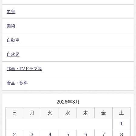
災害
美術
自動車
自然界
邦画・TVドラマ等
食品・飲料
2026年8月
日
月
火
水
木
金
土
1
2
3
4
5
6
7
8