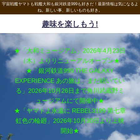
宇宙戦艦ヤマトも戦艦大和も銀河鉄道999も好きだ！最新情報は気になるよ
ね。新しい事、新しいものも好き。
趣味を楽しもう!
★「大和ミュージアム」2026年4月23日
（木）よりリニューアルオープン★
★「銀河鉄道999 THE GALAXY
EXPERIENCE あの旅は、まだ続いてい
る」2026年10月26日まで角川武蔵野ミ
ュージアムにて開催中★
★「ヤマトよ永遠に REBEL3199 第七章
虹色の輪廻」2026年10月30日より上映
開始★