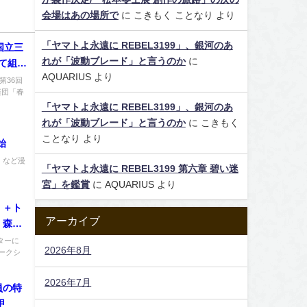
会場はあの場所で
に
こきもく ことなり
より
「ヤマトよ永遠に REBEL3199」、銀河のあ
国立三
れが「波動ブレード」と言うのか
に
て組曲
AQUARIUS
より
第36回
楽団「春
「ヤマトよ永遠に REBEL3199」、銀河のあ
れが「波動ブレード」と言うのか
に
こきもく
ことなり
より
始
」など漫
「ヤマトよ永遠に REBEL3199 第六章 碧い迷
宮」を鑑賞
に
AQUARIUS
より
」＋ト
アーカイブ
」森雪
ターに
2026年8月
ークシ
2026年7月
員の特
甲