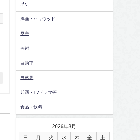
歴史
洋画・ハリウッド
災害
美術
自動車
自然界
邦画・TVドラマ等
食品・飲料
2026年8月
日
月
火
水
木
金
土