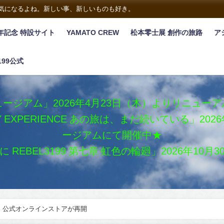
は気になるよね。新しい事、新しいものも好き。
年記念 特設サイト
YAMATO CREW
松本零士展 創作の旅路
ア
199公式
ージアム」2026年4月23日（木）よりリニュー
XY EXPERIENCE あの旅は、まだ続いている」2
ージアムにて開催中★
REBEL3199 第七章 虹色の輪廻」2026年10
」公式オンラインストアが再開