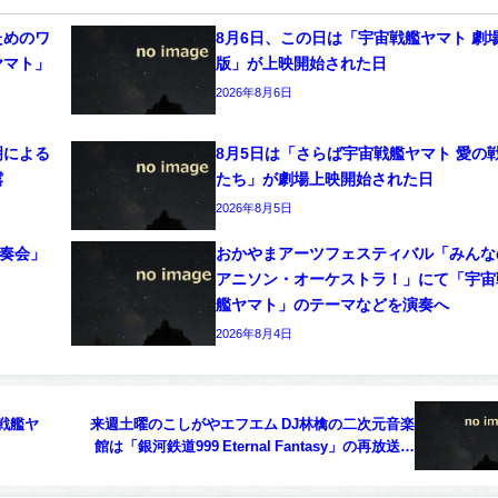
ためのワ
8月6日、この日は「宇宙戦艦ヤマト 劇
ヤマト」
版」が上映開始された日
2026年8月6日
明による
8月5日は「さらば宇宙戦艦ヤマト 愛の
露
たち」が劇場上映開始された日
2026年8月5日
演奏会」
おかやまアーツフェスティバル「みんな
アニソン・オーケストラ！」にて「宇宙
艦ヤマト」のテーマなどを演奏へ
2026年8月4日
戦艦ヤ
来週土曜のこしがやエフエム DJ林檎の二次元音楽
館は「銀河鉄道999 Eternal Fantasy」の再放送予
定