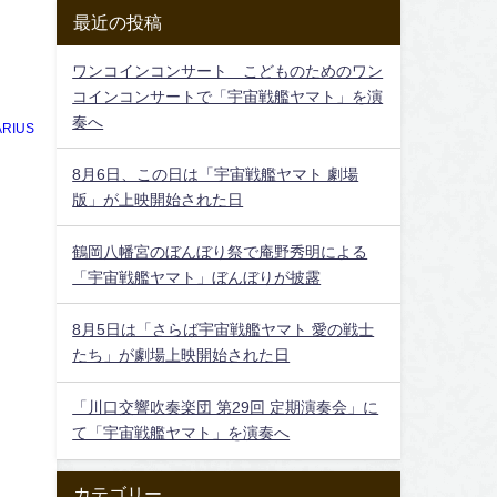
最近の投稿
ワンコインコンサート こどものためのワン
コインコンサートで「宇宙戦艦ヤマト」を演
奏へ
RIUS
8月6日、この日は「宇宙戦艦ヤマト 劇場
版」が上映開始された日
鶴岡八幡宮のぼんぼり祭で庵野秀明による
「宇宙戦艦ヤマト」ぼんぼりが披露
8月5日は「さらば宇宙戦艦ヤマト 愛の戦士
たち」が劇場上映開始された日
「川口交響吹奏楽団 第29回 定期演奏会」に
て「宇宙戦艦ヤマト」を演奏へ
カテゴリー