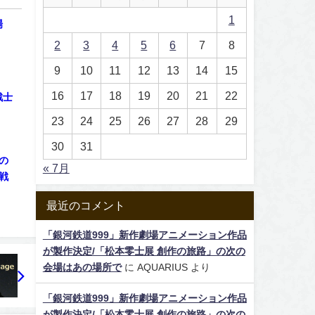
1
場
2
3
4
5
6
7
8
9
10
11
12
13
14
15
16
17
18
19
20
21
22
戦士
23
24
25
26
27
28
29
30
31
の
« 7月
戦
最近のコメント
「銀河鉄道999」新作劇場アニメーション作品
が製作決定/「松本零士展 創作の旅路」の次の
会場はあの場所で
に
AQUARIUS
より
「銀河鉄道999」新作劇場アニメーション作品
が製作決定/「松本零士展 創作の旅路」の次の