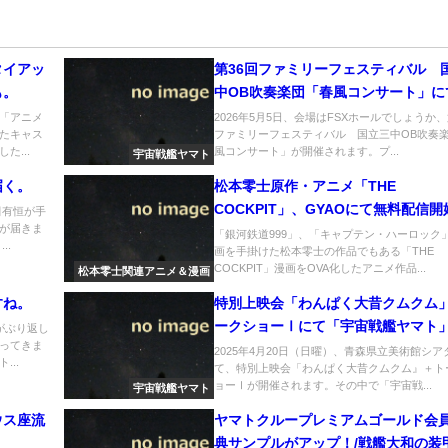
タイアッ
第36回ファミリーフェスティバル 
も。
中OB吹奏楽団「春風コンサート」に
「宇宙戦艦ヤマト」を演奏へ
「アニメ
2026年5月5日、会場はFSXホールでしょうか、
たキャス
ファミリーフェスティバル 国立三中OB吹奏
た...
風コンサート」が開催されます。プ...
宇宙戦艦ヤマト
届く。
松本零士原作・アニメ「THE
COCKPIT」、GYAOにて無料配信開
田有恒が手
が届きま
「銀河鉄道999」、「キャプテン・ハーロック
..
画を手掛けた松本零士の作品でもある「THE
COCKPIT」漫画をOVA化したアニメ作品...
松本零士関連アニメ＆漫画
すね。
特別上映会「わんぱく大昔クムクム
ークショーⅠにて「宇宙戦艦ヤマト
がぶり返し
ってきま
初代声優：麻上洋子さんご登壇へ
2025年4月20日（日曜）、青森県立美術館シア
..
て、特別上映会「わんぱく大昔クムクム』＋ト
ョーⅠが開催されます。その中で「宇宙戦...
宇宙戦艦ヤマト
ウス座流
ヤマトクループレミアムゴールド会
典サンプルがアップ！/戦艦大和の装