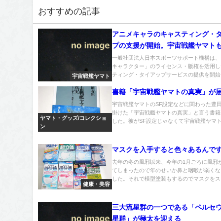
おすすめの記事
アニメキャラのキャスティング・
プの支援が開始。宇宙戦艦ヤマト
一般社団法人日本スポーツサポート機構は、
キャラクター」のライセンス・版権を活用し
ティング・タイアップサービスの提供を開始し
宇宙戦艦ヤマト
書籍「宇宙戦艦ヤマトの真実」が
宇宙戦艦ヤマトのSF設定などに関わった豊
掛けた「宇宙戦艦ヤマトの真実」と言う書籍
ヤマト・グッズ/コレクショ
した。彼がSF設定じゃなくて宇宙戦艦ヤマト.
ン
マスクを入手すると色々あるんで
去年の冬の風邪以来、今年の1月ごろに風邪
てしまったので年のせいか鼻と咽喉が弱くな
した。それで模型塗装もするのでマスクをスト.
健康・美容
三大流星群の一つである「ペルセ
星群」が極太を迎える