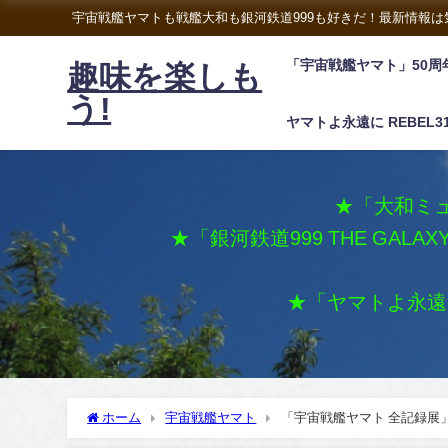
宇宙戦艦ヤマトも戦艦大和も銀河鉄道999も好きだ！最新情報
「宇宙戦艦ヤマト」50周
趣味を楽しも
う!
ヤマトよ永遠に REBEL3
★「大和ミュ
★「銀河鉄道999 THE GALA
★「ヤマトよ永遠に 
ホーム
宇宙戦艦ヤマト
「宇宙戦艦ヤマト 全記録展