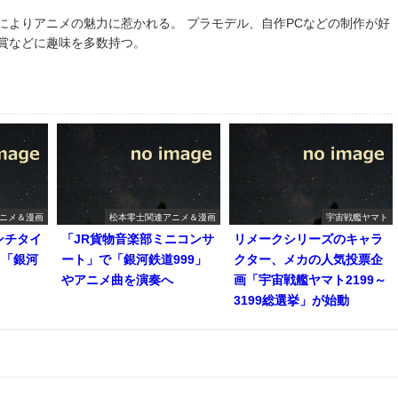
によりアニメの魅力に惹かれる。 プラモデル、自作PCなどの制作が好
鑑賞などに趣味を多数持つ。
ニメ＆漫画
松本零士関連アニメ＆漫画
宇宙戦艦ヤマト
ンチタイ
「JR貨物音楽部ミニコンサ
リメークシリーズのキャラ
て「銀河
ート」で「銀河鉄道999」
クター、メカの人気投票企
やアニメ曲を演奏へ
画「宇宙戦艦ヤマト2199～
3199総選挙」が始動