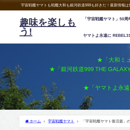
宇宙戦艦ヤマトも戦艦大和も銀河鉄道999も好きだ！最新情報
「宇宙戦艦ヤマト」50周
趣味を楽しも
う!
ヤマトよ永遠に REBEL3
★「大和ミュ
★「銀河鉄道999 THE GALA
★「ヤマトよ永遠に 
ホーム
宇宙戦艦ヤマト
「宇宙戦艦ヤマト復活篇」