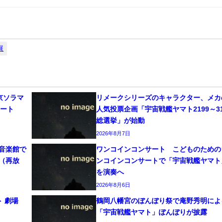
展
東京ソラマ
リメークシリーズのキャラクター、メカ
タート
人気投票企画「宇宙戦艦ヤマト2199～31
総選挙」が始動
2026年8月7日
元音楽館で
ワンコインコンサート こどものための
編（再放
ンコインコンサートで「宇宙戦艦ヤマト
を演奏へ
2026年8月6日
 劇場
鶴岡八幡宮のぼんぼり祭で庵野秀明によ
「宇宙戦艦ヤマト」ぼんぼりが披露