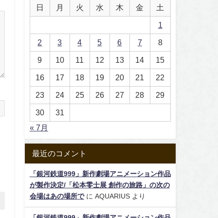
日
月
火
水
木
金
土
1
2
3
4
5
6
7
8
9
10
11
12
13
14
15
16
17
18
19
20
21
22
23
24
25
26
27
28
29
30
31
« 7月
最近のコメント
「銀河鉄道999」新作劇場アニメーション作品
が製作決定/「松本零士展 創作の旅路」の次の
会場はあの場所で
に
AQUARIUS
より
「銀河鉄道999」新作劇場アニメーション作品