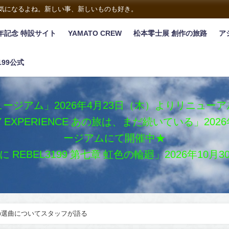
は気になるよね。新しい事、新しいものも好き。
年記念 特設サイト
YAMATO CREW
松本零士展 創作の旅路
ア
199公式
ージアム」2026年4月23日（木）よりリニュー
XY EXPERIENCE あの旅は、まだ続いている」2
ージアムにて開催中★
REBEL3199 第七章 虹色の輪廻」2026年10
の選曲についてスタッフが語る