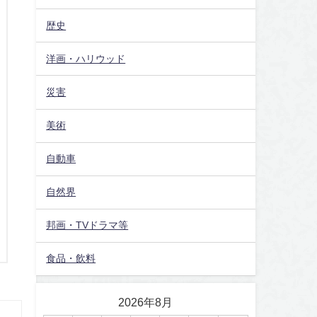
歴史
洋画・ハリウッド
災害
美術
自動車
自然界
邦画・TVドラマ等
食品・飲料
2026年8月