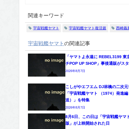
関連キーワード
宇宙戦艦ヤマト
宇宙戦艦ヤマト復活篇
西崎義
宇宙戦艦ヤマト
の関連記事
「ヤマトよ永遠に REBEL3199 
チPOP UP SHOP」事後通販がス
2026年8月7日
こしがやエフエム DJ林檎の二次
「宇宙戦艦ヤマト （1974）発進
送）」を特集
2026年8月7日
8月6日、この日は「宇宙戦艦ヤマト
版」が上映開始された日