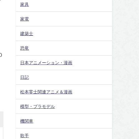
家具
家電
建築士
恐竜
０
日本アニメーション・漫画
日記
松本零士関連アニメ＆漫画
模型・プラモデル
機関車
歌手