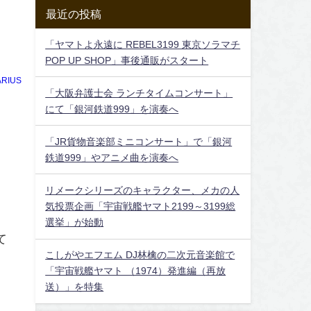
最近の投稿
「ヤマトよ永遠に REBEL3199 東京ソラマチ
POP UP SHOP」事後通販がスタート
RIUS
「大阪弁護士会 ランチタイムコンサート」
にて「銀河鉄道999」を演奏へ
「JR貨物音楽部ミニコンサート」で「銀河
鉄道999」やアニメ曲を演奏へ
リメークシリーズのキャラクター、メカの人
気投票企画「宇宙戦艦ヤマト2199～3199総
選挙」が始動
て
こしがやエフエム DJ林檎の二次元音楽館で
「宇宙戦艦ヤマト （1974）発進編（再放
送）」を特集