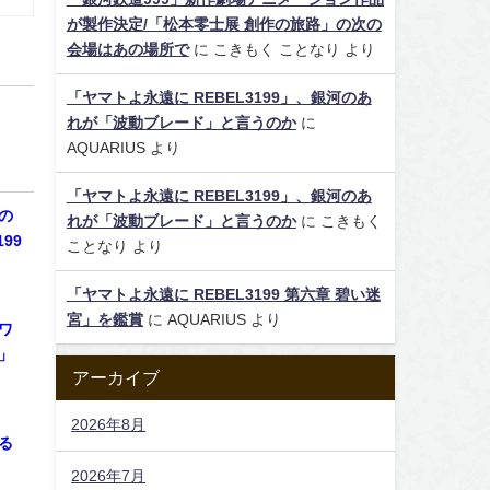
が製作決定/「松本零士展 創作の旅路」の次の
会場はあの場所で
に
こきもく ことなり
より
「ヤマトよ永遠に REBEL3199」、銀河のあ
れが「波動ブレード」と言うのか
に
AQUARIUS
より
「ヤマトよ永遠に REBEL3199」、銀河のあ
の
れが「波動ブレード」と言うのか
に
こきもく
99
ことなり
より
「ヤマトよ永遠に REBEL3199 第六章 碧い迷
宮」を鑑賞
に
AQUARIUS
より
ワ
」
アーカイブ
2026年8月
る
2026年7月