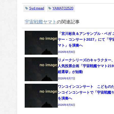
Syd mead
YAMATO2520
宇宙戦艦ヤマト
の関連記事
「宮川彬良＆アンサンブル・ベガ 
ヤー・コンサート2027」にて「宇
マト」を演奏へ
2026年8月8日
リメークシリーズのキャラクター
人気投票企画「宇宙戦艦ヤマト2199
総選挙」が始動
2026年8月7日
ワンコインコンサート こどもの
ンコインコンサートで「宇宙戦艦
を演奏へ
2026年8月6日