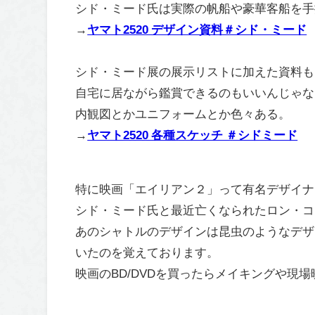
シド・ミード氏は実際の帆船や豪華客船を手
→
ヤマト2520 デザイン資料＃シド・ミード
シド・ミード展の展示リストに加えた資料も
自宅に居ながら鑑賞できるのもいいんじゃな
内観図とかユニフォームとか色々ある。
→
ヤマト2520 各種スケッチ ＃シドミード
特に映画「エイリアン２」って有名デザイナ
シド・ミード氏と最近亡くなられたロン・コ
あのシャトルのデザインは昆虫のようなデザ
いたのを覚えております。
映画のBD/DVDを買ったらメイキングや現