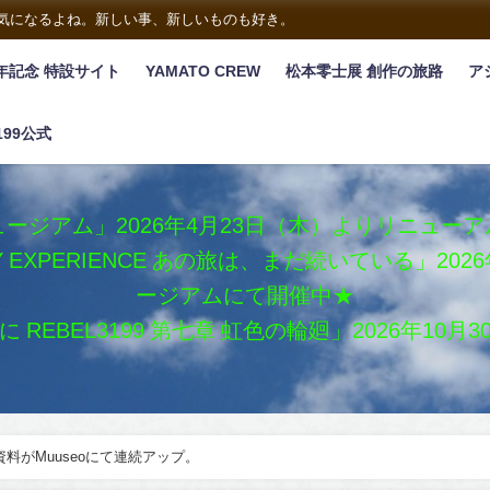
は気になるよね。新しい事、新しいものも好き。
年記念 特設サイト
YAMATO CREW
松本零士展 創作の旅路
ア
199公式
ージアム」2026年4月23日（木）よりリニュー
XY EXPERIENCE あの旅は、まだ続いている」2
ージアムにて開催中★
REBEL3199 第七章 虹色の輪廻」2026年10
ン資料がMuuseoにて連続アップ。