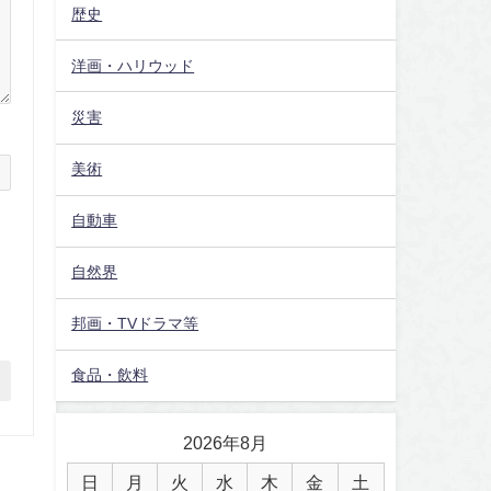
歴史
洋画・ハリウッド
災害
美術
自動車
自然界
邦画・TVドラマ等
食品・飲料
2026年8月
日
月
火
水
木
金
土