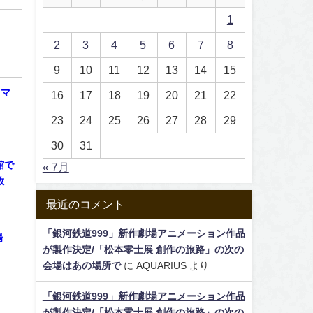
1
2
3
4
5
6
7
8
9
10
11
12
13
14
15
ラマ
16
17
18
19
20
21
22
23
24
25
26
27
28
29
30
31
館で
« 7月
放
最近のコメント
「銀河鉄道999」新作劇場アニメーション作品
場
が製作決定/「松本零士展 創作の旅路」の次の
会場はあの場所で
に
AQUARIUS
より
「銀河鉄道999」新作劇場アニメーション作品
が製作決定/「松本零士展 創作の旅路」の次の