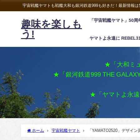
宇宙戦艦ヤマトも戦艦大和も銀河鉄道999も好きだ！最新情報
「宇宙戦艦ヤマト」50周
趣味を楽しも
う!
ヤマトよ永遠に REBEL3
★「大和ミュ
★「銀河鉄道999 THE GALA
★「ヤマトよ永遠に 
ホーム
宇宙戦艦ヤマト
「YAMATO2520」デザイ