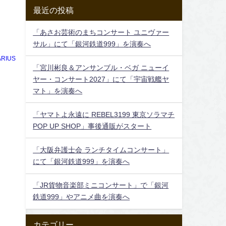
最近の投稿
「あさお芸術のまちコンサート ユニヴァー
サル」にて「銀河鉄道999」を演奏へ
RIUS
「宮川彬良＆アンサンブル・ベガ ニューイ
ヤー・コンサート2027」にて「宇宙戦艦ヤ
マト」を演奏へ
「ヤマトよ永遠に REBEL3199 東京ソラマチ
POP UP SHOP」事後通販がスタート
「大阪弁護士会 ランチタイムコンサート」
にて「銀河鉄道999」を演奏へ
「JR貨物音楽部ミニコンサート」で「銀河
鉄道999」やアニメ曲を演奏へ
カテゴリー