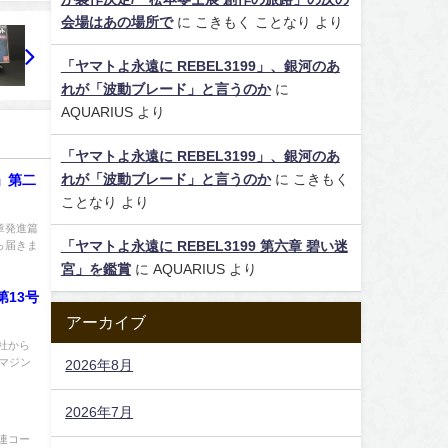
会場はあの場所で
に
こきもく ことなり
より
「ヤマトよ永遠に REBEL3199」、銀河のあ
れが「波動ブレード」と言うのか
に
AQUARIUS
より
「ヤマトよ永遠に REBEL3199」、銀河のあ
れが「波動ブレード」と言うのか
に
こきもく
」第二
ことなり
より
章発進篇
「ヤマトよ永遠に REBEL3199 第六章 碧い迷
ら届きま
宮」を鑑賞
に
AQUARIUS
より
第13号
アーカイブ
社から
 マジン
2026年8月
2026年7月
連コー