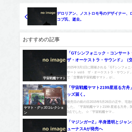
デロリアン、ノストロモ号のデザイナー、
コブ氏、逝去。
おすすめの記事
「GTシンフォニック・コンサート v
ザ・オーケストラ・サウンド」（
宙戦艦ヤマトあり）のチケットを
2025年3月1日に開催される「GTシンフォ
サート vol.6 ザ・オーケストラ・サウンド
で「交響曲宇宙戦艦ヤマト」が...
宇宙戦艦ヤマト
「宇宙戦艦ヤマト2199星巡る方舟
ッズ届く。
発売日の前の日2015年5月26日の正午、宅
した。「宇宙戦艦ヤマト2199 星巡る方舟」
ヤマト・グッズ/コレクショ
3点でした。 ☆「宇宙戦艦ヤマ...
ン
「マジンガーZ」半身透明とジャン
ューナスAが発売へ