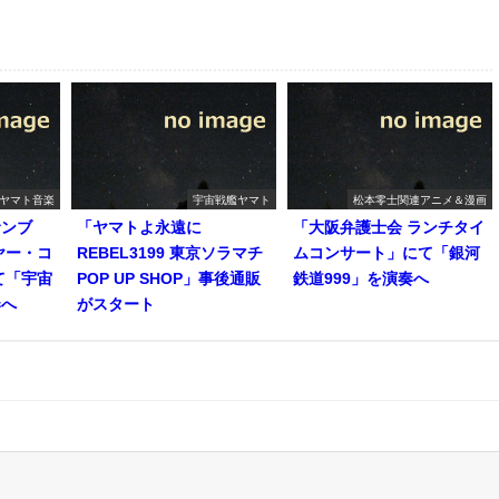
ヤマト音楽
宇宙戦艦ヤマト
松本零士関連アニメ＆漫画
サンブ
「ヤマトよ永遠に
「大阪弁護士会 ランチタイ
ヤー・コ
REBEL3199 東京ソラマチ
ムコンサート」にて「銀河
て「宇宙
POP UP SHOP」事後通販
鉄道999」を演奏へ
奏へ
がスタート