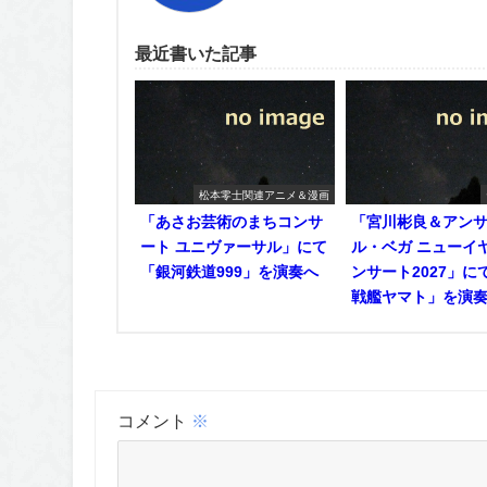
最近書いた記事
松本零士関連アニメ＆漫画
「あさお芸術のまちコンサ
「宮川彬良＆アン
ート ユニヴァーサル」にて
ル・ベガ ニューイ
「銀河鉄道999」を演奏へ
ンサート2027」に
戦艦ヤマト」を演
コメント
※