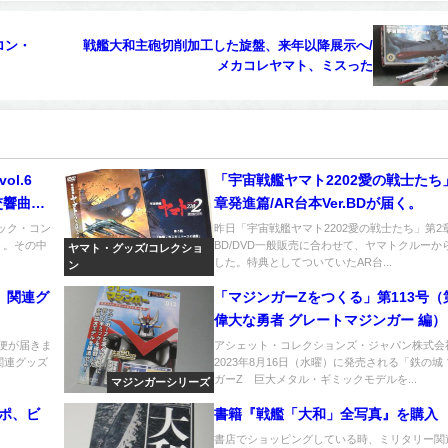
ロン・
戦艦大和主砲切削加工した旋盤、来年以降展示へ/
メカコレヤマト、ミスった
ol.6
「宇宙戦艦ヤマト2202愛の戦士たち
交響曲宇
章発進篇/AR台本Ver.BDが届く。
確保
ニック・コン
昨日「宇宙戦艦ヤマト2202愛の戦士たち」第2
」。その中
BD/DVD一般販売に合わせて、ヤマトクルーか
ヤマト・グッズ/コレクショ
した。特典としてついていたAR台...
ン
」関連グ
「マジンガーZをつくる」第113号（
偉大な勇者 グレートマジンガー 編）
急便が届きま
アシェット・コレクションズ・ジャパン株式会
関連グッズ
2023年8月16日（水曜）に発売される「鉄の城
ガーZ 巨大メタル・ギミックモデルを...
マジンガーシリーズ
ポ、ビ
書籍『戦艦「大和」全写真』を購入
書店でショッピングしている時、ミリタリー関