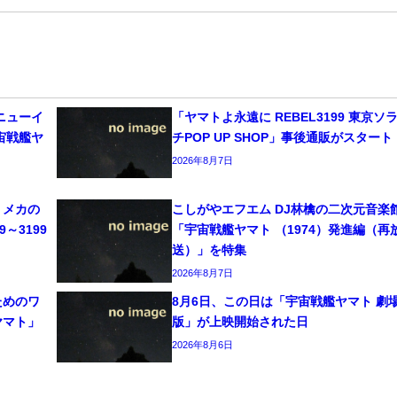
ニューイ
「ヤマトよ永遠に REBEL3199 東京ソ
宙戦艦ヤ
チPOP UP SHOP」事後通販がスタート
2026年8月7日
、メカの
こしがやエフエム DJ林檎の二次元音楽
～3199
「宇宙戦艦ヤマト （1974）発進編（再
送）」を特集
2026年8月7日
ためのワ
8月6日、この日は「宇宙戦艦ヤマト 劇
ヤマト」
版」が上映開始された日
2026年8月6日