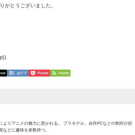
りがとうございました。
）
))
ost
はてブ
Pocket
Feedly
によりアニメの魅力に惹かれる。 プラモデル、自作PCなどの制作が好
鑑賞などに趣味を多数持つ。