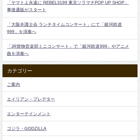
「ヤマトよ永遠に REBEL3199 東京ソラマチPOP UP SHOP」
事後通販がスタート
「大阪弁護士会 ランチタイムコンサート」にて「銀河鉄道
999」を演奏へ
「JR貨物音楽部ミニコンサート」で「銀河鉄道999」やアニメ
曲を演奏へ
カテゴリー
ご案内
エイリアン・プレデター
エンターテインメント
ゴジラ・GODZILLA