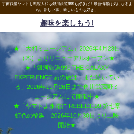
宇宙戦艦ヤマトも戦艦大和も銀河鉄道999も好きだ！最新情報は気になるよ
ね。新しい事、新しいものも好き。
趣味を楽しもう!
★「大和ミュージアム」2026年4月23日
（木）よりリニューアルオープン★
★「銀河鉄道999 THE GALAXY
EXPERIENCE あの旅は、まだ続いてい
る」2026年10月26日まで角川武蔵野ミ
ュージアムにて開催中★
★「ヤマトよ永遠に REBEL3199 第七章
虹色の輪廻」2026年10月30日より上映
開始★