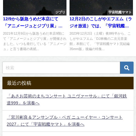
ジブリ
宇宙戦艦ヤマト
12/9から阪急うめだ本店にて
12月2日のこしがやエフエム（ラ
「アニメージュとジブリ展」が
ジオ放送）では、「宇宙戦艦ヤ
開催中
マト完結編 35mm版」後編の特
2021年12月9日から阪急うめだ本店9階に
2023年12月2日（土曜）夜8時半から、こ
て「アニメージュとジブリ展」が開催され
しがやエフエム「DJ林檎の二次元音楽
集を放送予定へ
ました。いつも発行している「アニメージ
館」本館にて、「宇宙戦艦ヤマト完結編
ュ」と言う書籍の表紙...
35mm版」後編の特集...
最近の投稿
「あさお芸術のまちコンサート ユニヴァーサル」にて「銀河鉄
道999」を演奏へ
「宮川彬良＆アンサンブル・ベガ ニューイヤー・コンサート
2027」にて「宇宙戦艦ヤマト」を演奏へ