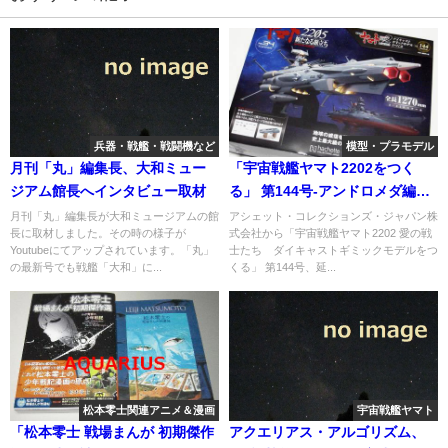
兵器・戦艦・戦闘機など
模型・プラモデル
月刊「丸」編集長、大和ミュー
「宇宙戦艦ヤマト2202をつく
ジアム館長へインタビュー取材
る」 第144号-アンドロメダ編
（1）
月刊「丸」編集長が大和ミュージアムの館
アシェット・コレクションズ・ジャパン株
長に取材しました。その時の様子が
式会社から「宇宙戦艦ヤマト2202 愛の戦
Youtubeにてアップされています。「丸」
士たち ダイキャストギミックモデルをつ
の最新号でも戦艦「大和」に...
くる」 第144号、延...
松本零士関連アニメ＆漫画
宇宙戦艦ヤマト
「松本零士 戦場まんが 初期傑作
アクエリアス・アルゴリズム、