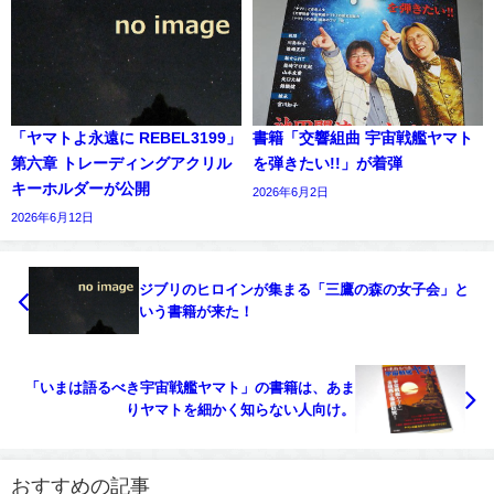
「ヤマトよ永遠に REBEL3199」
書籍「交響組曲 宇宙戦艦ヤマト
第六章 トレーディングアクリル
を弾きたい!!」が着弾
キーホルダーが公開
2026年6月2日
2026年6月12日
ジブリのヒロインが集まる「三鷹の森の女子会」と
いう書籍が来た！
「いまは語るべき宇宙戦艦ヤマト」の書籍は、あま
りヤマトを細かく知らない人向け。
おすすめの記事