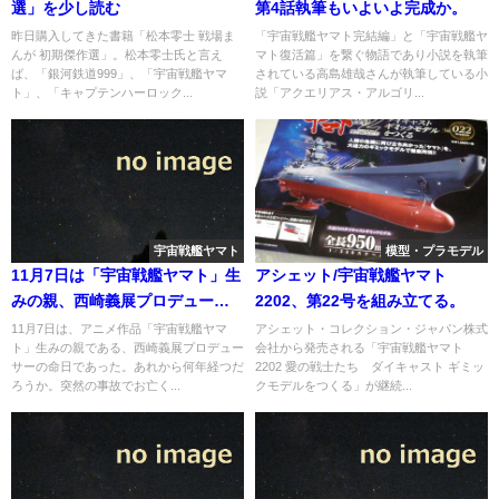
選」を少し読む
第4話執筆もいよいよ完成か。
昨日購入してきた書籍「松本零士 戦場ま
「宇宙戦艦ヤマト完結編」と「宇宙戦艦ヤ
んが 初期傑作選」。松本零士氏と言え
マト復活篇」を繋ぐ物語であり小説を執筆
ば、「銀河鉄道999」、「宇宙戦艦ヤマ
されている高島雄哉さんが執筆している小
ト」、「キャプテンハーロック...
説「アクエリアス・アルゴリ...
宇宙戦艦ヤマト
模型・プラモデル
11月7日は「宇宙戦艦ヤマト」生
アシェット/宇宙戦艦ヤマト
みの親、西崎義展プロデューサ
2202、第22号を組み立てる。
ーの命日
11月7日は、アニメ作品「宇宙戦艦ヤマ
アシェット・コレクション・ジャパン株式
ト」生みの親である、西崎義展プロデュー
会社から発売される「宇宙戦艦ヤマト
サーの命日であった。あれから何年経つだ
2202 愛の戦士たち ダイキャスト ギミッ
ろうか。突然の事故でお亡く...
クモデルをつくる」が継続...