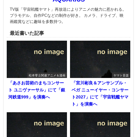
TV版「宇宙戦艦ヤマト」再放送によりアニメの魅力に惹かれる。
プラモデル、自作PCなどの制作が好き。 カメラ、ドライブ、映
画鑑賞などに趣味を多数持つ。
最近書いた記事
松本零士関連アニメ＆漫画
ヤマト音楽
「あさお芸術のまちコンサー
「宮川彬良＆アンサンブル・
ト ユニヴァーサル」にて「銀
ベガ ニューイヤー・コンサー
河鉄道999」を演奏へ
ト2027」にて「宇宙戦艦ヤマ
ト」を演奏へ