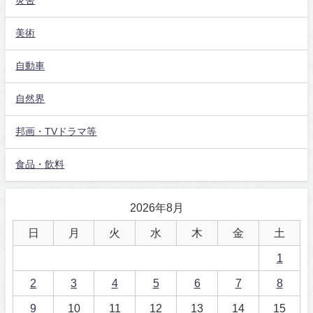
災害
美術
自動車
自然界
邦画・TVドラマ等
食品・飲料
2026年8月
日
月
火
水
木
金
土
1
2
3
4
5
6
7
8
9
10
11
12
13
14
15