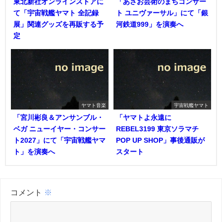
東北新社オンラインストアに
「あさお芸術のまちコンサー
て「宇宙戦艦ヤマト 全記録
ト ユニヴァーサル」にて「銀
展」関連グッズを再販する予
河鉄道999」を演奏へ
定
ヤマト音楽
宇宙戦艦ヤマト
「宮川彬良＆アンサンブル・
「ヤマトよ永遠に
ベガ ニューイヤー・コンサー
REBEL3199 東京ソラマチ
ト2027」にて「宇宙戦艦ヤマ
POP UP SHOP」事後通販が
ト」を演奏へ
スタート
コメント
※