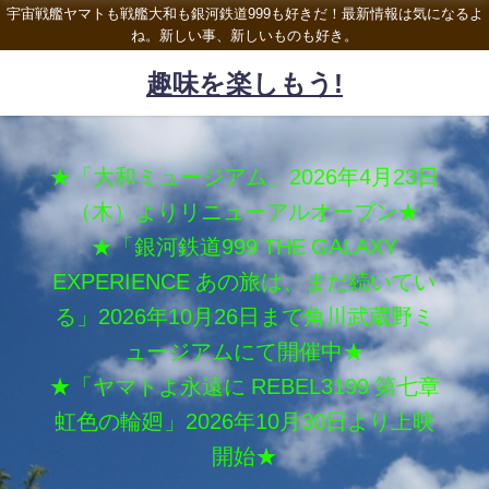
宇宙戦艦ヤマトも戦艦大和も銀河鉄道999も好きだ！最新情報は気になるよ
ね。新しい事、新しいものも好き。
趣味を楽しもう!
★「大和ミュージアム」2026年4月23日
（木）よりリニューアルオープン★
★「銀河鉄道999 THE GALAXY
EXPERIENCE あの旅は、まだ続いてい
る」2026年10月26日まで角川武蔵野ミ
ュージアムにて開催中★
★「ヤマトよ永遠に REBEL3199 第七章
虹色の輪廻」2026年10月30日より上映
開始★