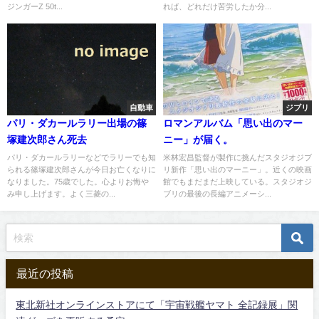
ジンガーZ 50t...
れば、どれだけ苦労したか分...
自動車
ジブリ
パリ・ダカールラリー出場の篠
ロマンアルバム「思い出のマー
塚建次郎さん死去
ニー」が届く。
パリ・ダカールラリーなどでラリーでも知
米林宏昌監督が製作に挑んだスタジオジブ
られる篠塚建次郎さんが今日お亡くなりに
リ新作「思い出のマーニー」。近くの映画
なりました。75歳でした。心よりお悔や
館でもまだまだ上映している。スタジオジ
み申し上げます。よく三菱の...
ブリの最後の長編アニメーシ...
最近の投稿
東北新社オンラインストアにて「宇宙戦艦ヤマト 全記録展」関