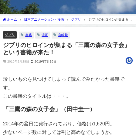
ホーム
日本アニメーション・漫画
ジブリ
ジブリのヒロインが集まる
「三鷹の森の女子会」という書籍が来た！
ジブリ
書籍
漫画
宮崎駿
ジブリのヒロインが集まる「三鷹の森の女子会」
という書籍が来た！
2015年2月28日
2019年7月19日
珍しいものを見つけてしまって読んでみたかった書籍で
す。
この書籍のタイトルは・・・。
「三鷹の森の女子会」（田中圭一）
2014年の盆日に発行されており、価格は\1,620円。
少ないページ数に対しては割と高めなでしょうか。