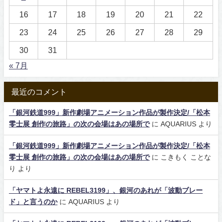
16
17
18
19
20
21
22
23
24
25
26
27
28
29
30
31
« 7月
最近のコメント
「銀河鉄道999」新作劇場アニメーション作品が製作決定/「松本
零士展 創作の旅路」の次の会場はあの場所で
に
AQUARIUS
より
「銀河鉄道999」新作劇場アニメーション作品が製作決定/「松本
零士展 創作の旅路」の次の会場はあの場所で
に
こきもく ことな
り
より
「ヤマトよ永遠に REBEL3199」、銀河のあれが「波動ブレー
ド」と言うのか
に
AQUARIUS
より