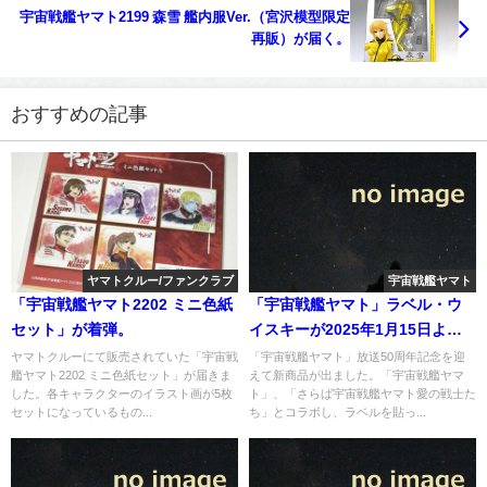
宇宙戦艦ヤマト2199 森雪 艦内服Ver.（宮沢模型限定
再販）が届く。
おすすめの記事
ヤマトクルー/ファンクラブ
宇宙戦艦ヤマト
「宇宙戦艦ヤマト2202 ミニ色紙
「宇宙戦艦ヤマト」ラベル・ウ
セット」が着弾。
イスキーが2025年1月15日より
抽選予約受付開始
ヤマトクルーにて販売されていた「宇宙戦
「宇宙戦艦ヤマト」放送50周年記念を迎
艦ヤマト2202 ミニ色紙セット」が届きま
えて新商品が出ました。「宇宙戦艦ヤマ
した。各キャラクターのイラスト画が5枚
ト」、「さらば宇宙戦艦ヤマト愛の戦士た
セットになっているもの...
ち」とコラボし、ラベルを貼っ...