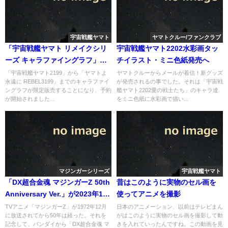
宇宙戦艦ヤマト
ヤマトクルー/ファンクラブ
「宇宙戦艦ヤマト リメイクシリ
宇宙戦艦ヤマト2202水彩画タッ
ーズ キャラファイングラフ」が
チイラスト・ミニ色紙発売へ
限定販売へ
「宇宙戦艦ヤマト2199」から「ヤマトよ
ヤマトクルーからメールが着信！新グッズ
永遠に REBEL3199」までのキャラファイ
が発売されるの事でした。それは「宇宙戦
ングラフが限定販売することになり、予約
艦ヤマト2202愛の戦士たち」のキャラ達
が開始されました...
をミニ色紙に水彩画で描い...
マジンガーシリーズ
宇宙戦艦ヤマト
「DX超合金魂 マジンガーZ 50th
昔はこのように実物のセル画を
Anniversary Ver.」が2023年12
使ってアニメを撮影
月に発売へ
TVアニメ「マジンガーZ」が1972年12月
日本のアニメーション、以前はテレビまん
に放送されてから50年は経った。それを
がはこのように実物のセル画を撮影して動
記念して、バンダイから「DX超合金魂 マ
きを入れていったんですね。この動画を見