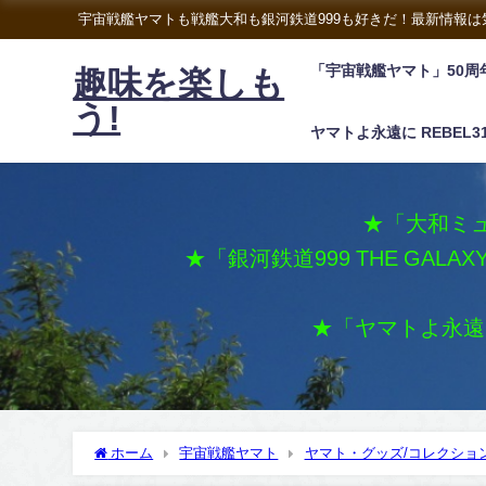
宇宙戦艦ヤマトも戦艦大和も銀河鉄道999も好きだ！最新情報
「宇宙戦艦ヤマト」50周
趣味を楽しも
う!
ヤマトよ永遠に REBEL3
★「大和ミュ
★「銀河鉄道999 THE GALA
★「ヤマトよ永遠に 
ホーム
宇宙戦艦ヤマト
ヤマト・グッズ/コレクショ
る。