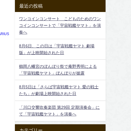
最近の投稿
ワンコインコンサート こどものためのワン
コインコンサートで「宇宙戦艦ヤマト」を演
奏へ
RIUS
8月6日、この日は「宇宙戦艦ヤマト 劇場
版」が上映開始された日
鶴岡八幡宮のぼんぼり祭で庵野秀明による
「宇宙戦艦ヤマト」ぼんぼりが披露
8月5日は「さらば宇宙戦艦ヤマト 愛の戦士
たち」が劇場上映開始された日
「川口交響吹奏楽団 第29回 定期演奏会」に
て「宇宙戦艦ヤマト」を演奏へ
カテゴリー