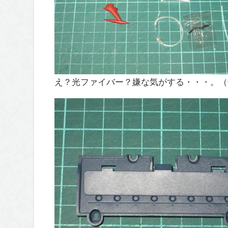
え？光ファイバー？嫌な気がする・・・。（^