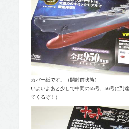
カバー紙です。（開封前状態）
いよいよあと少しで中間の55号、56号に
てくるぞ！）