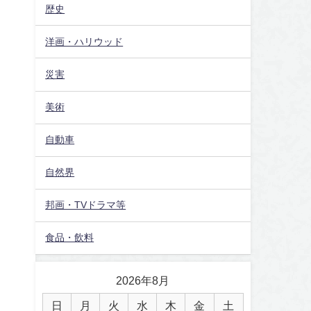
歴史
洋画・ハリウッド
災害
美術
自動車
自然界
邦画・TVドラマ等
食品・飲料
2026年8月
日
月
火
水
木
金
土