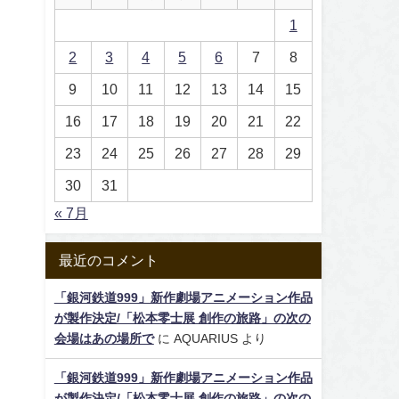
1
2
3
4
5
6
7
8
9
10
11
12
13
14
15
16
17
18
19
20
21
22
23
24
25
26
27
28
29
30
31
« 7月
最近のコメント
「銀河鉄道999」新作劇場アニメーション作品
が製作決定/「松本零士展 創作の旅路」の次の
会場はあの場所で
に
AQUARIUS
より
「銀河鉄道999」新作劇場アニメーション作品
が製作決定/「松本零士展 創作の旅路」の次の