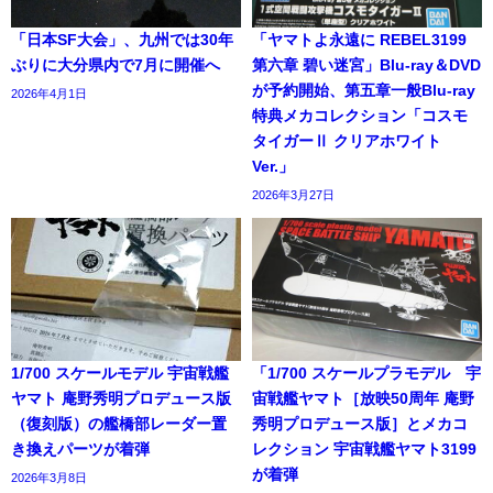
「日本SF大会」、九州では30年
「ヤマトよ永遠に REBEL3199
ぶりに大分県内で7月に開催へ
第六章 碧い迷宮」Blu-ray＆DVD
が予約開始、第五章一般Blu-ray
2026年4月1日
特典メカコレクション「コスモ
タイガーⅡ クリアホワイト
Ver.」
2026年3月27日
1/700 スケールモデル 宇宙戦艦
「1/700 スケールプラモデル 宇
ヤマト 庵野秀明プロデュース版
宙戦艦ヤマト［放映50周年 庵野
（復刻版）の艦橋部レーダー置
秀明プロデュース版］とメカコ
き換えパーツが着弾
レクション 宇宙戦艦ヤマト3199
が着弾
2026年3月8日