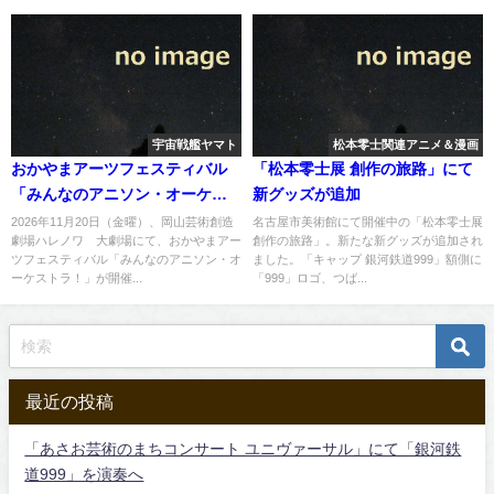
宇宙戦艦ヤマト
松本零士関連アニメ＆漫画
おかやまアーツフェスティバル
「松本零士展 創作の旅路」にて
「みんなのアニソン・オーケス
新グッズが追加
トラ！」にて「宇宙戦艦ヤマ
2026年11月20日（金曜）、岡山芸術創造
名古屋市美術館にて開催中の「松本零士展
劇場ハレノワ 大劇場にて、おかやまアー
創作の旅路」。新たな新グッズが追加され
ト」のテーマなどを演奏へ
ツフェスティバル「みんなのアニソン・オ
ました。「キャップ 銀河鉄道999」額側に
ーケストラ！」が開催...
「999」ロゴ、つば...
最近の投稿
「あさお芸術のまちコンサート ユニヴァーサル」にて「銀河鉄
道999」を演奏へ