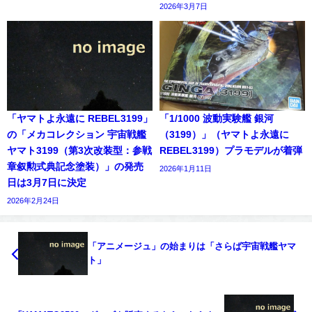
2026年3月7日
「ヤマトよ永遠に REBEL3199」
「1/1000 波動実験艦 銀河
の「メカコレクション 宇宙戦艦
（3199）」（ヤマトよ永遠に
ヤマト3199（第3次改装型：参戦
REBEL3199）プラモデルが着弾
章叙勲式典記念塗装）」の発売
2026年1月11日
日は3月7日に決定
2026年2月24日
「アニメージュ」の始まりは「さらば宇宙戦艦ヤマ
ト」