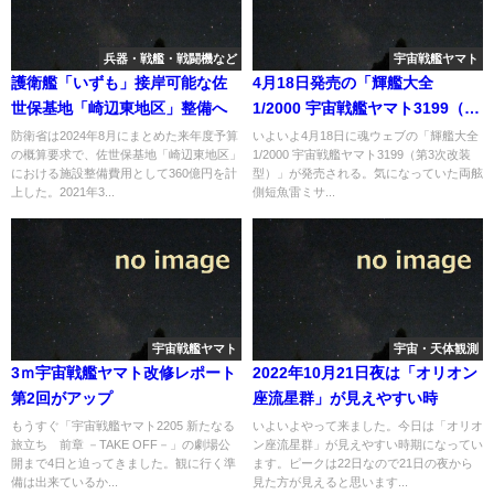
兵器・戦艦・戦闘機など
宇宙戦艦ヤマト
護衛艦「いずも」接岸可能な佐
4月18日発売の「輝艦大全
世保基地「崎辺東地区」整備へ
1/2000 宇宙戦艦ヤマト3199（第
3次改装型）」の両弦側短魚雷ミ
防衛省は2024年8月にまとめた来年度予算
いよいよ4月18日に魂ウェブの「輝艦大全
の概算要求で、佐世保基地「崎辺東地区」
1/2000 宇宙戦艦ヤマト3199（第3次改装
サイル発射口のあれは・・・
における施設整備費用として360億円を計
型）」が発売される。気になっていた両舷
上した。2021年3...
側短魚雷ミサ...
宇宙戦艦ヤマト
宇宙・天体観測
3ｍ宇宙戦艦ヤマト改修レポート
2022年10月21日夜は「オリオン
第2回がアップ
座流星群」が見えやすい時
もうすぐ「宇宙戦艦ヤマト2205 新たなる
いよいよやって来ました。今日は「オリオ
旅立ち 前章 －TAKE OFF－」の劇場公
ン座流星群」が見えやすい時期になってい
開まで4日と迫ってきました。観に行く準
ます。ピークは22日なので21日の夜から
備は出来ているか...
見た方が見えると思います...