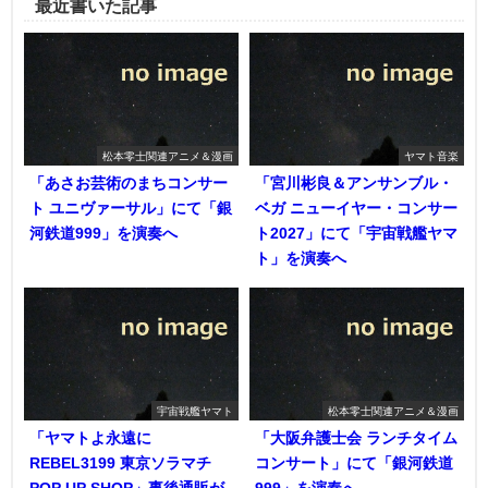
最近書いた記事
松本零士関連アニメ＆漫画
ヤマト音楽
「あさお芸術のまちコンサー
「宮川彬良＆アンサンブル・
ト ユニヴァーサル」にて「銀
ベガ ニューイヤー・コンサー
河鉄道999」を演奏へ
ト2027」にて「宇宙戦艦ヤマ
ト」を演奏へ
宇宙戦艦ヤマト
松本零士関連アニメ＆漫画
「ヤマトよ永遠に
「大阪弁護士会 ランチタイム
REBEL3199 東京ソラマチ
コンサート」にて「銀河鉄道
POP UP SHOP」事後通販が
999」を演奏へ