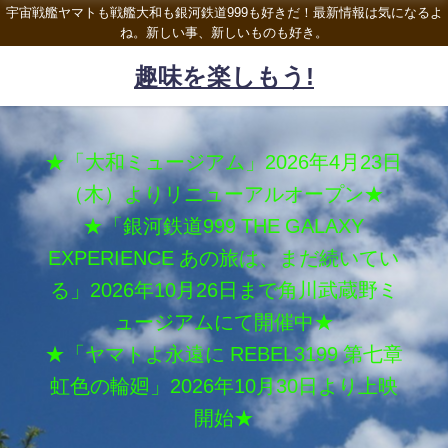
宇宙戦艦ヤマトも戦艦大和も銀河鉄道999も好きだ！最新情報は気になるよ
ね。新しい事、新しいものも好き。
趣味を楽しもう!
★「大和ミュージアム」2026年4月23日
（木）よりリニューアルオープン★
★「銀河鉄道999 THE GALAXY
EXPERIENCE あの旅は、まだ続いてい
る」2026年10月26日まで角川武蔵野ミ
ュージアムにて開催中★
★「ヤマトよ永遠に REBEL3199 第七章
虹色の輪廻」2026年10月30日より上映
開始★