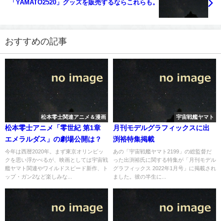
「YAMATO2520」グッズを販売するならこれらも。
おすすめの記事
松本零士関連アニメ＆漫画
宇宙戦艦ヤマト
松本零士アニメ「零世紀 第1章
月刊モデルグラフィックスに出
エメラルダス」の劇場公開は？
渕裕特集掲載
今年は西暦2020年。まず東京オリンピッ
あの「宇宙戦艦ヤマト2199」の総監督だ
クを思い浮かべるが、映画としては宇宙戦
った出渕裕氏に関する特集が「月刊モデル
艦ヤマト関連やワイルドスピード新作、ト
グラフィックス 2022年1月号」に掲載され
ップ・ガン2など楽しみな...
ました。彼の半生に...