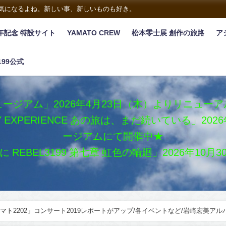
は気になるよね。新しい事、新しいものも好き。
年記念 特設サイト
YAMATO CREW
松本零士展 創作の旅路
ア
199公式
ージアム」2026年4月23日（木）よりリニュー
XY EXPERIENCE あの旅は、まだ続いている」2
ージアムにて開催中★
REBEL3199 第七章 虹色の輪廻」2026年10
マト2202」コンサート2019レポートがアップ/各イベントなど/岩崎宏美アル