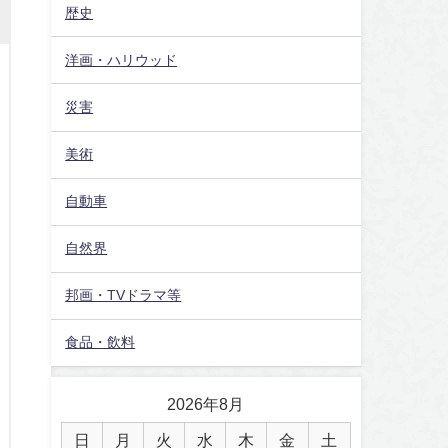
歴史
洋画・ハリウッド
災害
美術
自動車
自然界
邦画・TVドラマ等
食品・飲料
2026年8月
日
月
火
水
木
金
土