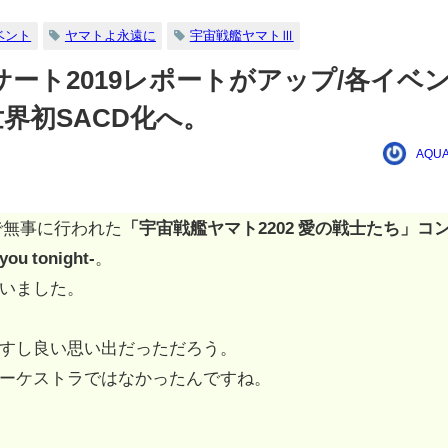
ベント
ヤマトよ永遠に
宇宙戦艦ヤマトⅢ
サート2019レポートがアップ/各イベ
界初SACD化へ。
AQUA
りで無事に行われた
「宇宙戦艦ヤマト2202 愛の戦士たち」コ
 tonight-
。
いました。
すし良い思い出だっただろう。
ーケストラではなかったんですね。