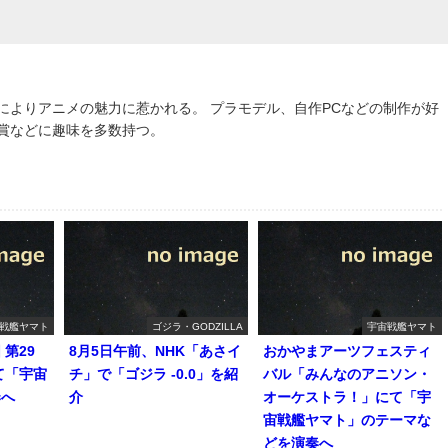
によりアニメの魅力に惹かれる。 プラモデル、自作PCなどの制作が好
鑑賞などに趣味を多数持つ。
戦艦ヤマト
ゴジラ・GODZILLA
宇宙戦艦ヤマト
第29
8月5日午前、NHK「あさイ
おかやまアーツフェスティ
て「宇宙
チ」で「ゴジラ -0.0」を紹
バル「みんなのアニソン・
奏へ
介
オーケストラ！」にて「宇
宙戦艦ヤマト」のテーマな
どを演奏へ