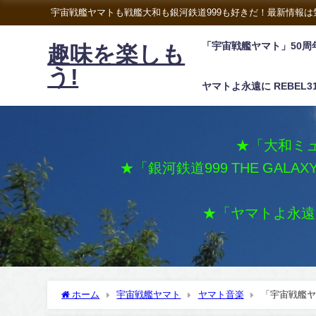
宇宙戦艦ヤマトも戦艦大和も銀河鉄道999も好きだ！最新情報
「宇宙戦艦ヤマト」50周
趣味を楽しも
う!
ヤマトよ永遠に REBEL3
★「大和ミュ
★「銀河鉄道999 THE GALA
★「ヤマトよ永遠に 
ホーム
宇宙戦艦ヤマト
ヤマト音楽
「宇宙戦艦ヤ
作品世界初SACD化へ。