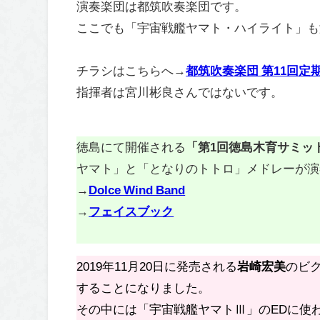
演奏楽団は都筑吹奏楽団です。
ここでも「宇宙戦艦ヤマト・ハイライト」も
チラシはこちらへ→
都筑吹奏楽団 第11回定
指揮者は宮川彬良さんではないです。
徳島にて開催される
「第1回徳島木育サミッ
ヤマト」と「となりのトトロ」メドレーが演
→
Dolce Wind Band
→
フェイスブック
2019年11月20日に発売される
岩崎宏美
のビ
することになりました。
その中には「宇宙戦艦ヤマトⅢ」のEDに使