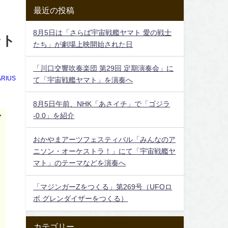
最近の投稿
8月5日は「さらば宇宙戦艦ヤマト 愛の戦士
ント
たち」が劇場上映開始された日
「川口交響吹奏楽団 第29回 定期演奏会」に
RIUS
て「宇宙戦艦ヤマト」を演奏へ
8月5日午前、NHK「あさイチ」で「ゴジラ
ン
-0.0」を紹介
おかやまアーツフェスティバル「みんなのア
ニソン・オーケストラ！」にて「宇宙戦艦ヤ
マト」のテーマなどを演奏へ
「マジンガーZをつくる」第269号（UFOロ
ボ グレンダイザーをつくる）
カテゴリー