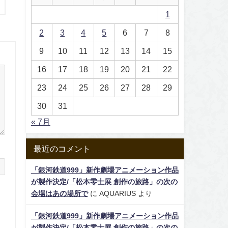
1
2
3
4
5
6
7
8
9
10
11
12
13
14
15
16
17
18
19
20
21
22
23
24
25
26
27
28
29
30
31
« 7月
最近のコメント
「銀河鉄道999」新作劇場アニメーション作品
が製作決定/「松本零士展 創作の旅路」の次の
会場はあの場所で
に
AQUARIUS
より
「銀河鉄道999」新作劇場アニメーション作品
が製作決定/「松本零士展 創作の旅路」の次の