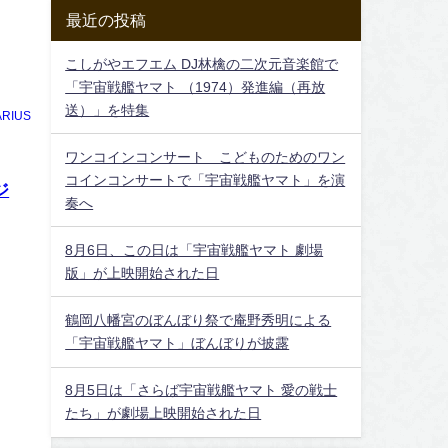
最近の投稿
こしがやエフエム DJ林檎の二次元音楽館で
「宇宙戦艦ヤマト （1974）発進編（再放
送）」を特集
RIUS
ワンコインコンサート こどものためのワン
コインコンサートで「宇宙戦艦ヤマト」を演
ジ
奏へ
8月6日、この日は「宇宙戦艦ヤマト 劇場
版」が上映開始された日
鶴岡八幡宮のぼんぼり祭で庵野秀明による
「宇宙戦艦ヤマト」ぼんぼりが披露
8月5日は「さらば宇宙戦艦ヤマト 愛の戦士
たち」が劇場上映開始された日