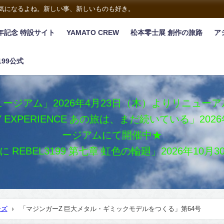
は気になるよね。新しい事、新しいものも好き。
年記念 特設サイト
YAMATO CREW
松本零士展 創作の旅路
ア
199公式
ージアム」2026年4月23日（木）よりリニュー
XY EXPERIENCE あの旅は、まだ続いている」2
ージアムにて開催中★
REBEL3199 第七章 虹色の輪廻」2026年10
ーズ
「マジンガーZ 巨大メタル・ギミックモデルをつくる」第64号