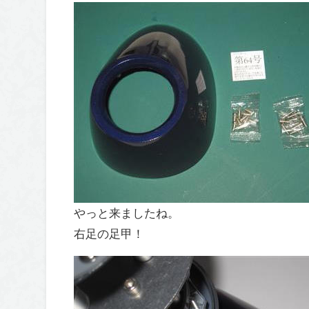
やっと来ましたね。
右足の足甲！