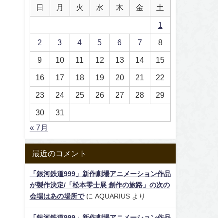
日
月
火
水
木
金
土
1
2
3
4
5
6
7
8
9
10
11
12
13
14
15
16
17
18
19
20
21
22
23
24
25
26
27
28
29
30
31
« 7月
最近のコメント
「銀河鉄道999」新作劇場アニメーション作品
が製作決定/「松本零士展 創作の旅路」の次の
会場はあの場所で
に
AQUARIUS
より
「銀河鉄道999」新作劇場アニメーション作品