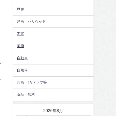
歴史
洋画・ハリウッド
災害
美術
自動車
ネ
自然界
る
邦画・TVドラマ等
食品・飲料
2026年8月