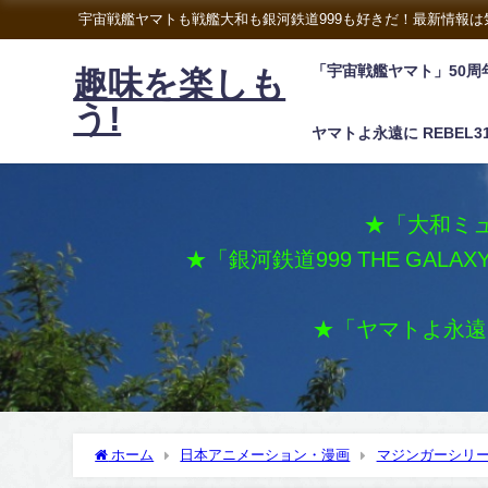
宇宙戦艦ヤマトも戦艦大和も銀河鉄道999も好きだ！最新情報
「宇宙戦艦ヤマト」50周
趣味を楽しも
う!
ヤマトよ永遠に REBEL3
★「大和ミュ
★「銀河鉄道999 THE GALA
★「ヤマトよ永遠に 
ホーム
日本アニメーション・漫画
マジンガーシリ