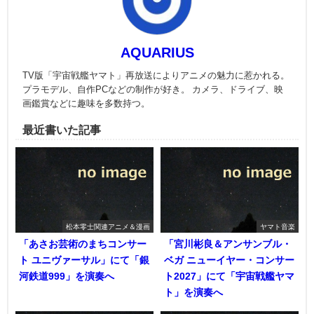
AQUARIUS
TV版「宇宙戦艦ヤマト」再放送によりアニメの魅力に惹かれる。
プラモデル、自作PCなどの制作が好き。 カメラ、ドライブ、映
画鑑賞などに趣味を多数持つ。
最近書いた記事
松本零士関連アニメ＆漫画
ヤマト音楽
「あさお芸術のまちコンサー
「宮川彬良＆アンサンブル・
ト ユニヴァーサル」にて「銀
ベガ ニューイヤー・コンサー
河鉄道999」を演奏へ
ト2027」にて「宇宙戦艦ヤマ
ト」を演奏へ