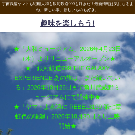
宇宙戦艦ヤマトも戦艦大和も銀河鉄道999も好きだ！最新情報は気になるよ
ね。新しい事、新しいものも好き。
趣味を楽しもう!
★「大和ミュージアム」2026年4月23日
（木）よりリニューアルオープン★
★「銀河鉄道999 THE GALAXY
EXPERIENCE あの旅は、まだ続いてい
る」2026年10月26日まで角川武蔵野ミ
ュージアムにて開催中★
★「ヤマトよ永遠に REBEL3199 第七章
虹色の輪廻」2026年10月30日より上映
開始★