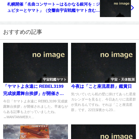
札幌開催「名曲コンサート～はるかなる銀河を：ジ
ュピターとヤマト」（交響曲宇宙戦艦ヤマト含む）
の模様をNHK-FMにて放送
おすすめの記事
宇宙戦艦ヤマト
宇宙・天体観測
「ヤマトよ永遠に REBEL3199
今夜は「こと座流星群」鑑賞日
完成披露舞台挨拶」が開催され
気づいていたら机の壁に掛けてあった星座
カレンダーを見ると、今日あたりに流星群
た
今日「ヤマトよ永遠に REBEL3199 完成披
が見れるんですね。それは「こと座流星
露舞台挨拶」が開催されました。早速なが
群」です。22日深夜から23...
らある記事も上がっていましたね。
→MANTANWEBス...