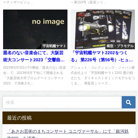
ーティザービジュ...
～第153号（延長シリ...
宇宙戦艦ヤマト
模型・プラモデル
題名のない音楽会にて、大阪芸
「宇宙戦艦ヤマト2202をつく
術大コンサート2023「交響曲宇
る」 第226号（第56号）-ヒュウ
宙戦艦ヤマト」ソプラノ：小林
ガ編
2023年6月3日のTV番組「題名のない音楽
アシェット・コレクションズ・ジャパン株
会」で、2023年8月下旬にて開催される
式会社より「宇宙戦艦ヤマト2202 愛の戦
沙羅さんが出演
「大阪芸術大学プロムナードコンサート
士たち ダイキャストギミックモデルをつ
2023」で演奏され...
くる」、再延長シリーズ...
最近の投稿
「あさお芸術のまちコンサート ユニヴァーサル」にて「銀河鉄