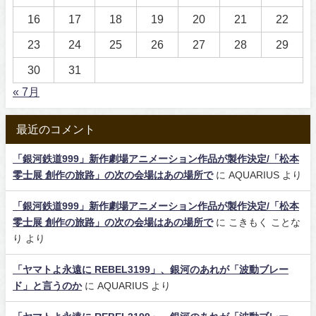
16
17
18
19
20
21
22
23
24
25
26
27
28
29
30
31
« 7月
最近のコメント
「銀河鉄道999」新作劇場アニメーション作品が製作決定/「松本
零士展 創作の旅路」の次の会場はあの場所で
に
AQUARIUS
より
「銀河鉄道999」新作劇場アニメーション作品が製作決定/「松本
零士展 創作の旅路」の次の会場はあの場所で
に
こきもく ことな
り
より
「ヤマトよ永遠に REBEL3199」、銀河のあれが「波動ブレー
ド」と言うのか
に
AQUARIUS
より