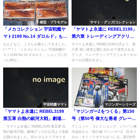
模型・プラモデル
ヤマト・グッズ/コレクション
「メカコレクション 宇宙戦艦ヤ
「ヤマトよ永遠に REBEL3199」
マト2199 No.14 ダロルド」も購
第六章 トレーディングアクリル
入。
キーホルダーが公開
なんとなく、こちらも購入してきました。
ヤマトよ永遠に REBEL3199公式より、第
(＊^^＊) 「メカコレクション 宇宙戦艦ヤ
六章 碧い迷宮公開に合わせて発売される
マト2199 No.14 ダロルド」 ショップに行
グッズ、トレーディングアクリルキーホル
った時か...
ダーが公開されまし...
宇宙戦艦ヤマト
マジンガーシリーズ
「ヤマトよ永遠に REBEL3199
「マジンガーZをつくる」第150
第五章 白熱の銀河大戦」劇場グ
号（第50号 偉大な勇者 グレート
ッズ公開（A3メタルクリアポス
マジンガー 編）
「ヤマトよ永遠に REBEL3199 第五章 白
アシェット・コレクションズ・ジャパン株
熱の銀河大戦」劇場グッズが公式より追加
式会社から「鉄の城 マジンガーZ 巨大メ
ター）
公開されました。A3メタルクリアポスタ
タル・ギミックモデルをつくる」第150号