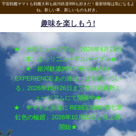
宇宙戦艦ヤマトも戦艦大和も銀河鉄道999も好きだ！最新情報は気になるよ
ね。新しい事、新しいものも好き。
趣味を楽しもう!
★「大和ミュージアム」2026年4月23日
（木）よりリニューアルオープン★
★「銀河鉄道999 THE GALAXY
EXPERIENCE あの旅は、まだ続いてい
る」2026年10月26日まで角川武蔵野ミ
ュージアムにて開催中★
★「ヤマトよ永遠に REBEL3199 第七章
虹色の輪廻」2026年10月30日より上映
開始★