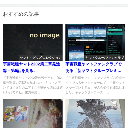
おすすめの記事
ヤマト・グッズ/コレクション
ヤマトクルー/ファンクラブ
宇宙戦艦ヤマト2202第二章発進
宇宙戦艦ヤマトファンクラブで
篇・第5話を見る。
ある「新ヤマトクループレミア
ム」が入会受付開始
「宇宙戦艦ヤマト2202愛の戦士たち」第2
「宇宙戦艦ヤマト」ファンクラブの公式サ
章発進篇の第5話を見ました。ヤマトとア
イトであるヤマトクルーにて、「新ヤマト
ンドロメダとのニアミスが好きな方には嬉
クループレミアム」が入会受付を開始しま
しい話ですね。主力戦艦...
した。キャラクターコース、...