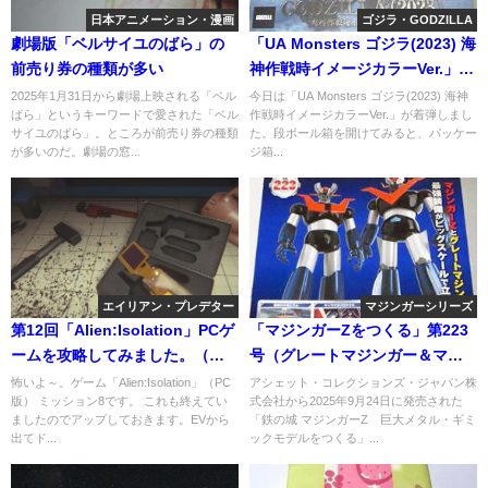
日本アニメーション・漫画
ゴジラ・GODZILLA
劇場版「ベルサイユのばら」の
「UA Monsters ゴジラ(2023) 海
前売り券の種類が多い
神作戦時イメージカラーVer.」が
着弾
2025年1月31日から劇場上映される「ベル
今日は「UA Monsters ゴジラ(2023) 海神
ばら」というキーワードで愛された「ベル
作戦時イメージカラーVer.」が着弾しまし
サイユのばら」。ところが前売り券の種類
た。段ボール箱を開けてみると、パッケー
が多いのだ。劇場の窓...
ジ箱...
エイリアン・プレデター
マジンガーシリーズ
第12回「Alien:Isolation」PCゲ
「マジンガーZをつくる」第223
ームを攻略してみました。（最
号（グレートマジンガー＆マジ
高難度）
ンガーZ 最強装備編）
怖いよ～。ゲーム「Alien:Isolation」（PC
アシェット・コレクションズ・ジャパン株
版） ミッション8です。 これも終えてい
式会社から2025年9月24日に発売された
ましたのでアップしておきます。EVから
「鉄の城 マジンガーZ 巨大メタル・ギミ
出てド...
ックモデルをつくる」...