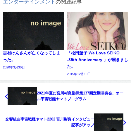
エンターテインメント
の関連記事
志村けんさんが亡くなってしま
「松田聖子 We Love SEIKO
った。
-35th Anniversary 」が届きまし
た。
2020年3月30日
2015年12月10日
2021年夏に宮川彬良指揮第137回定期演奏会、オー
ル宇宙戦艦ヤマトプログラム
交響組曲宇宙戦艦ヤマト2202 宮川彬良インタビュー
記事がアップ