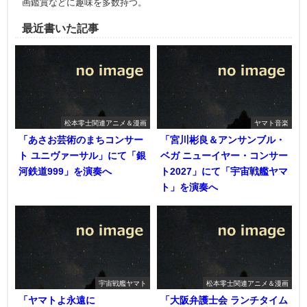
画鑑賞などに趣味を多数持つ。
最近書いた記事
松本零士関連アニメ＆漫画
ヤマト音楽
「あさお芸術のまちコンサー
「宮川彬良＆アンサンブル・
ト ユニヴァーサル」にて「銀
ベガ ニューイヤー・コンサー
河鉄道999」を演奏へ
ト2027」にて「宇宙戦艦ヤマ
ト」を演奏へ
宇宙戦艦ヤマト
松本零士関連アニメ＆漫画
「ヤマトよ永遠に
「大阪弁護士会 ランチタイム