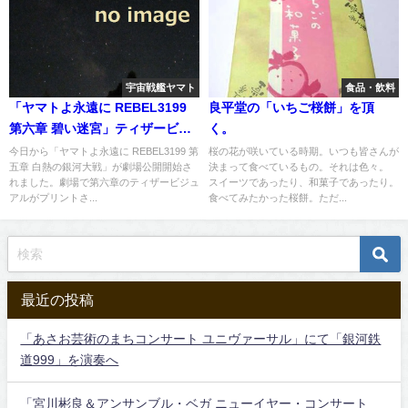
宇宙戦艦ヤマト
食品・飲料
「ヤマトよ永遠に REBEL3199
良平堂の「いちご桜餅」を頂
第六章 碧い迷宮」ティザービジ
く。
ュアルが公開
今日から「ヤマトよ永遠に REBEL3199 第
桜の花が咲いている時期。いつも皆さんが
五章 白熱の銀河大戦」が劇場公開開始さ
決まって食べているもの。それは色々。
れました。劇場で第六章のティザービジュ
スイーツであったり、和菓子であったり。
アルがプリントさ...
食べてみたかった桜餅。ただ...
最近の投稿
「あさお芸術のまちコンサート ユニヴァーサル」にて「銀河鉄
道999」を演奏へ
「宮川彬良＆アンサンブル・ベガ ニューイヤー・コンサート