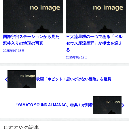
国際宇宙ステーションから見た
三大流星群の一つである「ペル
窓枠入りの地球の写真
セウス座流星群」が極太を迎え
る
2025年9月15日
2025年8月12日
映画「ホビット・思いがけない冒険」を鑑賞
「YAMATO SOUND ALMANAC」特典１が到着
おすすめの記事