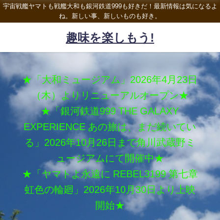
宇宙戦艦ヤマトも戦艦大和も銀河鉄道999も好きだ！最新情報は気になるよ
ね。新しい事、新しいものも好き。
趣味を楽しもう!
★「大和ミュージアム」2026年4月23日
（木）よりリニューアルオープン★
★「銀河鉄道999 THE GALAXY
EXPERIENCE あの旅は、まだ続いてい
る」2026年10月26日まで角川武蔵野ミ
ュージアムにて開催中★
★「ヤマトよ永遠に REBEL3199 第七章
虹色の輪廻」2026年10月30日より上映
開始★