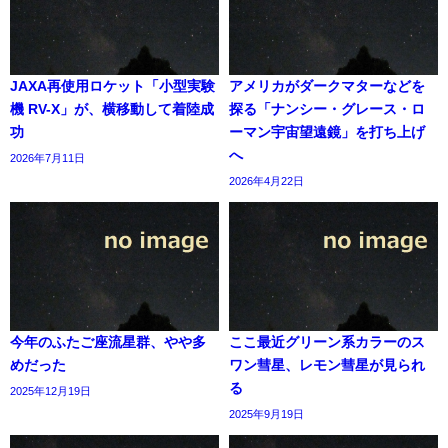
JAXA再使用ロケット「小型実験
アメリカがダークマターなどを
機 RV-X」が、横移動して着陸成
探る「ナンシー・グレース・ロ
功
ーマン宇宙望遠鏡」を打ち上げ
へ
2026年7月11日
2026年4月22日
今年のふたご座流星群、やや多
ここ最近グリーン系カラーのス
めだった
ワン彗星、レモン彗星が見られ
る
2025年12月19日
2025年9月19日