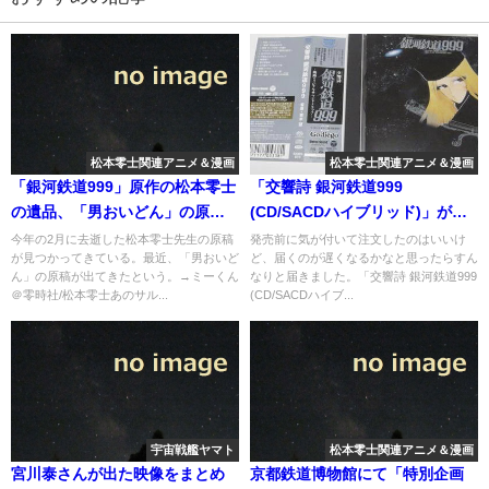
松本零士関連アニメ＆漫画
松本零士関連アニメ＆漫画
「銀河鉄道999」原作の松本零士
「交響詩 銀河鉄道999
の遺品、「男おいどん」の原稿
(CD/SACDハイブリッド)」が着
が出てきた
弾
今年の2月に去逝した松本零士先生の原稿
発売前に気が付いて注文したのはいいけ
が見つかってきている。最近、「男おいど
ど、届くのが遅くなるかなと思ったらすん
ん」の原稿が出てきたという。→ミーくん
なりと届きました。「交響詩 銀河鉄道999
＠零時社/松本零士あのサル...
(CD/SACDハイブ...
宇宙戦艦ヤマト
松本零士関連アニメ＆漫画
宮川泰さんが出た映像をまとめ
京都鉄道博物館にて「特別企画