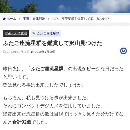
ホーム
宇宙・天体観測
ふたご座流星群を鑑賞して沢山見つけた
宇宙・天体観測
ふたご座流星群
ふたご座流星群を鑑賞して沢山見つけた
2012年12月14日
2019年7月19日
昨日夜は、「
ふたご座流星群
」の出現がピークな日だった
と思います。
皆は見れる事は出来ましたでしょうか。
もちろん、私も見つける事が出来ました。
それにコンパクトデジカメを使用していました。
鑑賞出来た流星群の数は目視ではっきり見えた分だけでな
んと
合計92個
でした。