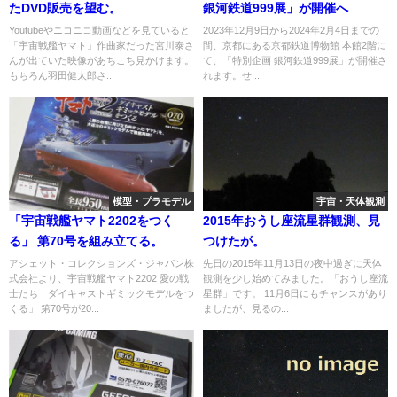
たDVD販売を望む。
銀河鉄道999展」が開催へ
Youtubeやニコニコ動画などを見ていると
2023年12月9日から2024年2月4日までの
「宇宙戦艦ヤマト」作曲家だった宮川泰さ
間、京都にある京都鉄道博物館 本館2階に
んが出ていた映像があちこち見かけます。
て、「特別企画 銀河鉄道999展」が開催さ
もちろん羽田健太郎さ...
れます。せ...
模型・プラモデル
宇宙・天体観測
「宇宙戦艦ヤマト2202をつく
2015年おうし座流星群観測、見
る」 第70号を組み立てる。
つけたが。
アシェット・コレクションズ・ジャパン株
先日の2015年11月13日の夜中過ぎに天体
式会社より、宇宙戦艦ヤマト2202 愛の戦
観測を少し始めてみました。「おうし座流
士たち ダイキャストギミックモデルをつ
星群」です。 11月6日にもチャンスがあり
くる」 第70号が20...
ましたが、見るの...