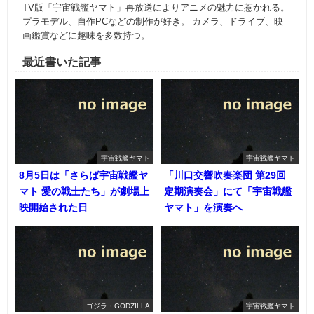
TV版「宇宙戦艦ヤマト」再放送によりアニメの魅力に惹かれる。
プラモデル、自作PCなどの制作が好き。 カメラ、ドライブ、映
画鑑賞などに趣味を多数持つ。
最近書いた記事
宇宙戦艦ヤマト
宇宙戦艦ヤマト
8月5日は「さらば宇宙戦艦ヤ
「川口交響吹奏楽団 第29回
マト 愛の戦士たち」が劇場上
定期演奏会」にて「宇宙戦艦
映開始された日
ヤマト」を演奏へ
ゴジラ・GODZILLA
宇宙戦艦ヤマト