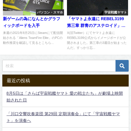
パソコン・スマホ
宇宙戦艦ヤマト
新ゲームの為になんとかグラフ
「ヤマトよ永遠に REBEL3199
ィックボードを入手
第三章 群青のアステロイド」上
映中、イメージボードが公開
来週の2021年8月25日にSteamにて配信開
X(旧Twitter）にてヤマトよ永遠に
始される「Aliens TeamFire Elite」のPCの
REBEL3199公式からイメージボードが公
動作推奨を確認して見るとこちら...
開されました。第三章の3週目が始まった
んだ。すっかり忘...
最近の投稿
8月5日は「さらば宇宙戦艦ヤマト 愛の戦士たち」が劇場上映開
始された日
「川口交響吹奏楽団 第29回 定期演奏会」にて「宇宙戦艦ヤマ
ト」を演奏へ