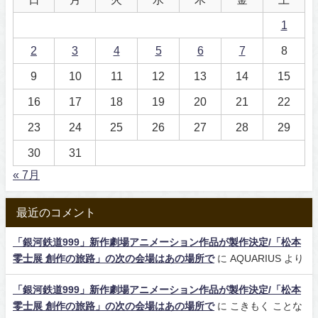
1
2
3
4
5
6
7
8
9
10
11
12
13
14
15
16
17
18
19
20
21
22
23
24
25
26
27
28
29
30
31
« 7月
最近のコメント
「銀河鉄道999」新作劇場アニメーション作品が製作決定/「松本
零士展 創作の旅路」の次の会場はあの場所で
に
AQUARIUS
より
「銀河鉄道999」新作劇場アニメーション作品が製作決定/「松本
零士展 創作の旅路」の次の会場はあの場所で
に
こきもく ことな