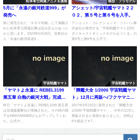
松本零士関連アニメ＆漫画
模型・プラモデル
5月に「永遠の銀河鉄道999」が
アシェット/宇宙戦艦ヤマト２２
発売へ
０２、第５号と第６号を入手。
前に発売された「キネマ旬報」にて掲載さ
アシェット・コレクションズ・ジャパン株
れた松本零士関連記事は読み応えがあった
式会社が発売する「宇宙戦艦ヤマト2202
かと思います。2023年5月26日、宝島社か
ダイキャストギミックモデルをつくる」の
ら「永遠の銀河鉄道9...
第5号と第6号を入手で...
宇宙戦艦ヤマト
宇宙戦艦ヤマト
「ヤマトよ永遠に REBEL3199
「輝艦大全 1/2000 宇宙戦艦ヤマ
第五章 白熱の銀河大戦」完成披
ト」12月に再販へ/フクヤマニメ
露舞台レポート記事がアップ
にて「ヤマトよ永遠に」が10月
昨日「ヤマトよ永遠に REBEL3199 第五章
2017年9月23日に発売された「輝艦大全
は完成披露舞台が実施された。その時の様
1/2000 宇宙戦艦ヤマト」。今年の12月に
に特別上映へ
子をMANTANWEBさんがアップしてくれ
再販されると発表がありました。当時は
た。公式サ...
8％税込で￥7...