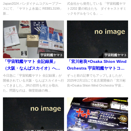
Japan2024 バンダイナムコグループブー
式会社から発売している 「宇宙戦艦ヤマ
スにて、「ヤマトよ永遠に REBEL3199」
ト2202 愛の戦士たち ダイキャストギミ
新...
ックモデルをつくる」 ...
宇宙戦艦ヤマト
宇宙戦艦ヤマト
「宇宙戦艦ヤマト 全記録展」
「宮川彬良×Osaka Shion Wind
（大阪・なんばスカイオ）へ突
Orchestra 宇宙戦艦ヤマトコン
入
サート」チケット9日より一般販
今日急に「宇宙戦艦ヤマト 全記録展」が
ずっと前の記事でもアップしましたが、
開催されている大阪・なんばスカイオへ行
2025年2月1日にて名古屋開催の「宮川彬
売開始
ってきました。JRの切符も何とか取れ
良×Osaka Shion Wind Orchestra 宇宙...
た。問題なのは、御堂筋線の梅...