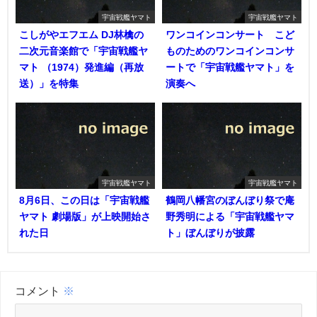
宇宙戦艦ヤマト
宇宙戦艦ヤマト
こしがやエフエム DJ林檎の
ワンコインコンサート こど
二次元音楽館で「宇宙戦艦ヤ
ものためのワンコインコンサ
マト （1974）発進編（再放
ートで「宇宙戦艦ヤマト」を
送）」を特集
演奏へ
宇宙戦艦ヤマト
宇宙戦艦ヤマト
8月6日、この日は「宇宙戦艦
鶴岡八幡宮のぼんぼり祭で庵
ヤマト 劇場版」が上映開始さ
野秀明による「宇宙戦艦ヤマ
れた日
ト」ぼんぼりが披露
コメント
※