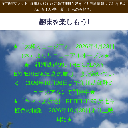
宇宙戦艦ヤマトも戦艦大和も銀河鉄道999も好きだ！最新情報は気になるよ
ね。新しい事、新しいものも好き。
趣味を楽しもう!
★「大和ミュージアム」2026年4月23日
（木）よりリニューアルオープン★
★「銀河鉄道999 THE GALAXY
EXPERIENCE あの旅は、まだ続いてい
る」2026年10月26日まで角川武蔵野ミ
ュージアムにて開催中★
★「ヤマトよ永遠に REBEL3199 第七章
虹色の輪廻」2026年10月30日より上映
開始★