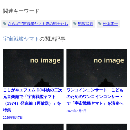
関連キーワード
さらば宇宙戦艦ヤマト愛の戦士たち
戦艦武蔵
松本零士
宇宙戦艦ヤマト
の関連記事
こしがやエフエム DJ林檎の二次
ワンコインコンサート こども
元音楽館で「宇宙戦艦ヤマト
のためのワンコインコンサート
（1974）発進編（再放送）」を
で「宇宙戦艦ヤマト」を演奏へ
特集
2026年8月6日
2026年8月7日