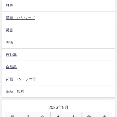
歴史
洋画・ハリウッド
災害
美術
自動車
自然界
邦画・TVドラマ等
食品・飲料
2026年8月
日
月
火
水
木
金
土