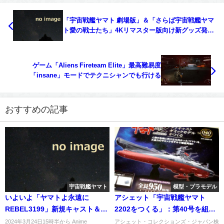
「宇宙戦艦ヤマト 劇場版」＆「さらば宇宙戦艦ヤマ
ト愛の戦士たち」4Kリマスター版向け新グッズ発表/
入場者プレゼントも！
ゲーム「Aliens Fireteam Elite」最高難易度
「insane」モードでテクニシャンでも行ける
おすすめの記事
宇宙戦艦ヤマト
模型・プラモデル
いよいよ「ヤマトよ永遠に
アシェット「宇宙戦艦ヤマト
REBEL3199」新規キャスト＆キ
2202をつくる」：第40号を組み
ャラクターが明らかに。
立てる。
2024年3月24日15時半から Anime
アシェット・コレクションズ・ジャパン株