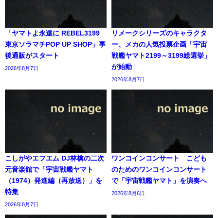
「ヤマトよ永遠に REBEL3199
リメークシリーズのキャラクタ
東京ソラマチPOP UP SHOP」事
ー、メカの人気投票企画「宇宙
後通販がスタート
戦艦ヤマト2199～3199総選挙」
が始動
2026年8月7日
2026年8月7日
こしがやエフエム DJ林檎の二次
ワンコインコンサート こども
元音楽館で「宇宙戦艦ヤマト
のためのワンコインコンサート
（1974）発進編（再放送）」を
で「宇宙戦艦ヤマト」を演奏へ
特集
2026年8月6日
2026年8月7日