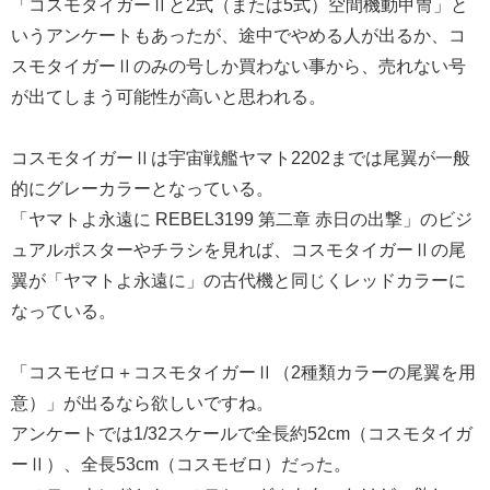
「コスモタイガーⅡと2式（または5式）空間機動甲冑」と
いうアンケートもあったが、途中でやめる人が出るか、コ
スモタイガーⅡのみの号しか買わない事から、売れない号
が出てしまう可能性が高いと思われる。
コスモタイガーⅡは宇宙戦艦ヤマト2202までは尾翼が一般
的にグレーカラーとなっている。
「ヤマトよ永遠に REBEL3199 第二章 赤日の出撃」のビジ
ュアルポスターやチラシを見れば、コスモタイガーⅡの尾
翼が「ヤマトよ永遠に」の古代機と同じくレッドカラーに
なっている。
「コスモゼロ＋コスモタイガーⅡ（2種類カラーの尾翼を用
意）」が出るなら欲しいですね。
アンケートでは1/32スケールで全長約52cm（コスモタイガ
ーⅡ）、全長53cm（コスモゼロ）だった。