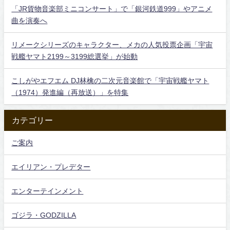
「JR貨物音楽部ミニコンサート」で「銀河鉄道999」やアニメ
曲を演奏へ
リメークシリーズのキャラクター、メカの人気投票企画「宇宙
戦艦ヤマト2199～3199総選挙」が始動
こしがやエフエム DJ林檎の二次元音楽館で「宇宙戦艦ヤマト
（1974）発進編（再放送）」を特集
カテゴリー
ご案内
エイリアン・プレデター
エンターテインメント
ゴジラ・GODZILLA