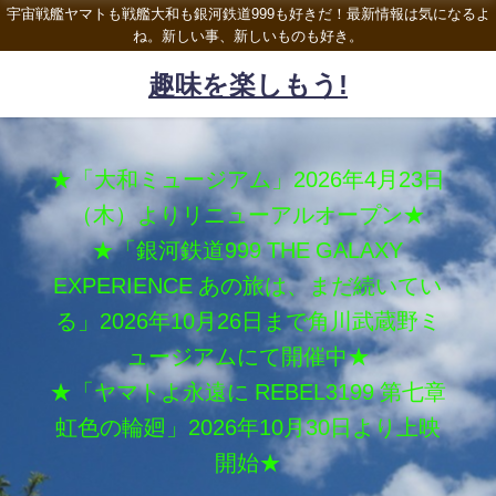
宇宙戦艦ヤマトも戦艦大和も銀河鉄道999も好きだ！最新情報は気になるよ
ね。新しい事、新しいものも好き。
趣味を楽しもう!
★「大和ミュージアム」2026年4月23日
（木）よりリニューアルオープン★
★「銀河鉄道999 THE GALAXY
EXPERIENCE あの旅は、まだ続いてい
る」2026年10月26日まで角川武蔵野ミ
ュージアムにて開催中★
★「ヤマトよ永遠に REBEL3199 第七章
虹色の輪廻」2026年10月30日より上映
開始★