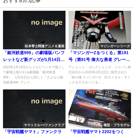
おすすめの記事
松本零士関連アニメ＆漫画
マジンガーシリーズ
「銀河鉄道999」の劇場版パンフ
「マジンガーZをつくる」第191
レットなど新グッズが1月14日発
号（第91号 偉大な勇者 グレート
売へ
マジンガー 編）
2022年1月14日からドルビーシネマ版とし
アシェット・コレクションズ・ジャパン株
て劇場上映される劇場版「銀河鉄道
式会社から2025年2月12日に発売された
999」、1月21日から同じく「さよなら銀
「鉄の城 マジンガーZ 巨大メタル・ギミ
河鉄道999 -アンド...
ックモデルをつくる」...
ヤマトクルー/ファンクラブ
模型・プラモデル
「宇宙戦艦ヤマト」ファンクラ
「宇宙戦艦ヤマト2202をつく