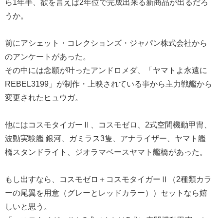
ら1年半、欲を言えば2年位で完成出来る新商品が出るだろ
うか。
前にアシェット・コレクションズ・ジャパン株式会社から
のアンケートがあった。
その中には念願が叶ったアンドロメダ、「ヤマトよ永遠に
REBEL3199」が制作・上映されている事から主力戦艦から
変更されたヒュウガ。
他にはコスモタイガーⅡ、コスモゼロ、2式空間機動甲冑、
波動実験艦 銀河、ガミラス3隻、アナライザー、ヤマト艦
橋スタンドライト、ジオラマベースヤマト艦橋があった。
もし出すなら、コスモゼロ＋コスモタイガーⅡ（2種類カラ
ーの尾翼を用意（グレーとレッドカラー））セットなら嬉
しいと思う。