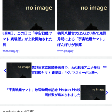
8月6日、この日は「宇宙戦艦ヤ
鶴岡八幡宮のぼんぼり祭で庵野
マト 劇場版」が上映開始された
秀明による「宇宙戦艦ヤマト」
日
ぼんぼりが披露
2026年8月6日
2026年8月6日
第37回東京国際映画祭で、あの劇場アニメ作品「宇
宙戦艦ヤマト 劇場版」4Kリマスターが上映へ
「宇宙戦艦ヤマト」放送50周年記念上映会の上映映
画館数が追加されました