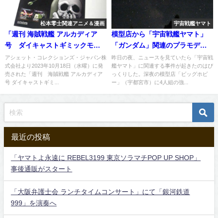
松本零士関連アニメ＆漫画
宇宙戦艦ヤマト
「週刊 海賊戦艦 アルカディア
模型店から「宇宙戦艦ヤマト」
号 ダイキャストギミックモデ
「ガンダム」関連のプラモデル
ルをつくる」第7号
などが強盗によって持ち出され
アシェット・コレクションズ・ジャパン株
昨日の夜、ニュースを見ていたら「宇宙戦
式会社より2023年10月18日（水曜）に発
艦ヤマト」に関連する事件が起きたのはび
て何処へ
売された「週刊 海賊戦艦 アルカディア
っくりした。深夜の模型店「ビッグホビ
号 ダイキャストギミ...
ー」（宇都宮市）に4人組の強...
最近の投稿
「ヤマトよ永遠に REBEL3199 東京ソラマチPOP UP SHOP」
事後通販がスタート
「大阪弁護士会 ランチタイムコンサート」にて「銀河鉄道
999」を演奏へ