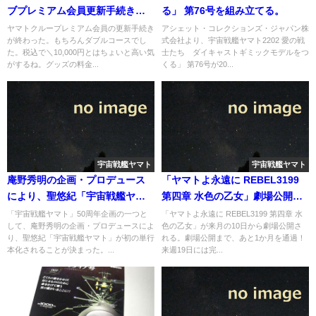
ブプレミアム会員更新手続き完
る」 第76号を組み立てる。
了
ヤマトクループレミアム会員の更新手続き
アシェット・コレクションズ・ジャパン株
が終わった。もちろんダブルコースでし
式会社より、宇宙戦艦ヤマト2202 愛の戦
た。税込で＼10,000円とはちょいと高い気
士たち ダイキャストギミックモデルをつ
がするね。グッズの料金...
くる」 第76号が20...
宇宙戦艦ヤマト
宇宙戦艦ヤマト
庵野秀明の企画・プロデュース
「ヤマトよ永遠に REBEL3199
により、聖悠紀「宇宙戦艦ヤマ
第四章 水色の乙女」劇場公開ま
ト」が初の単行本として7月下旬
であと1か月をきった
「宇宙戦艦ヤマト」50周年企画の一つと
「ヤマトよ永遠に REBEL3199 第四章 水
して、庵野秀明の企画・プロデュースによ
色の乙女」が来月の10日から劇場公開さ
発売へ
り、聖悠紀「宇宙戦艦ヤマト」が初の単行
れる。劇場公開まで、あと1か月を通過！
本化されることが決まった。...
来週19日には完...