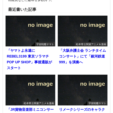
最近書いた記事
宇宙戦艦ヤマト
松本零士関連アニメ＆漫画
「ヤマトよ永遠に
「大阪弁護士会 ランチタイム
REBEL3199 東京ソラマチ
コンサート」にて「銀河鉄道
POP UP SHOP」事後通販が
999」を演奏へ
スタート
松本零士関連アニメ＆漫画
宇宙戦艦ヤマト
「JR貨物音楽部ミニコンサー
リメークシリーズのキャラク