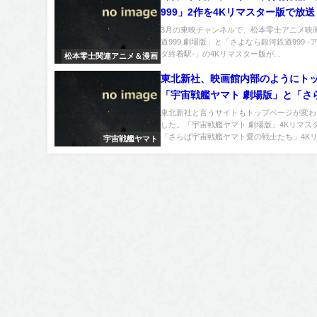
999」2作を4Kリマスター版で放送
3月の東映チャンネルで、松本零士アニメ映
道999 劇場版」と「さよなら銀河鉄道999 -
ダ終着駅-」の4Kリマスター版が...
松本零士関連アニメ＆漫画
東北新社、映画館内部のようにト
「宇宙戦艦ヤマト 劇場版」と「さ
戦艦ヤマト愛の戦士たち」の4Kリ
東北新社と言うサイトもトップページが変わ
した。「宇宙戦艦ヤマト 劇場版」4Kリマス
版を飾る
「さらば宇宙戦艦ヤマト愛の戦士たち」4Kリ.
宇宙戦艦ヤマト