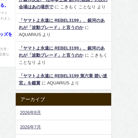
いる。
会場はあの場所で
に
こきもく ことなり
より
ヤマト
されまし
「ヤマトよ永遠に REBEL3199」、銀河のあ
れが「波動ブレード」と言うのか
に
グッズを
AQUARIUS
より
「ヤマトよ永遠に REBEL3199」、銀河のあ
る方舟」
必要な
れが「波動ブレード」と言うのか
に
こきもく
ことなり
より
「ヤマトよ永遠に REBEL3199 第六章 碧い迷
宮」を鑑賞
に
AQUARIUS
より
アーカイブ
2026年8月
2026年7月