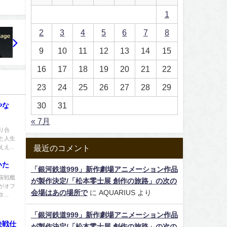
1
2
3
4
5
6
7
8
9
10
11
12
13
14
15
16
17
18
19
20
21
22
23
24
25
26
27
28
29
30
31
やな
« 7月
り合
と人生
最近のコメント
...
いた
「銀河鉄道999」新作劇場アニメーション作品
宙戦艦
が製作決定/「松本零士展 創作の旅路」の次の
がオフ
会場はあの場所で
に
AQUARIUS
より
..
「銀河鉄道999」新作劇場アニメーション作品
終決戦仕
が製作決定/「松本零士展 創作の旅路」の次の