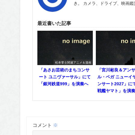
き。 カメラ、ドライブ、映画
最近書いた記事
松本零士関連アニメ＆漫画
「あさお芸術のまちコンサ
「宮川彬良＆アン
ート ユニヴァーサル」にて
ル・ベガ ニューイ
「銀河鉄道999」を演奏へ
ンサート2027」に
戦艦ヤマト」を演
コメント
※