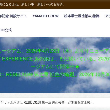
は気になるよね。新しい事、新しいものも好き。
年記念 特設サイト
YAMATO CREW
松本零士展 創作の旅路
ア
199公式
ージアム」2026年4月23日（木）よりリニュー
XY EXPERIENCE あの旅は、まだ続いている」2
ージアムにて開催中★
REBEL3199 第七章 虹色の輪廻」2026年10
マトよ永遠に REBEL3199 第一章 黒の侵略」が期間限定上映へ