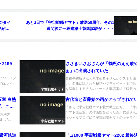
ジタイ
あと3日で「宇宙戦艦ヤマト」放送50周年、その1
品紹介
週間後に一級建築士製図試験が・・・
2199
ささきいさおさんが「鶴瓶のええ歌
ぁ」に出演されていた
^＊) 「メ
笑福亭鶴瓶さんと八木亜希子さんがゲストと語
 ダロルド」
い、名曲に隠された秘話やプライベートまで歌
を深堀りする大人のトーク＆歌謡番組「鶴瓶のええ
宇宙戦艦ヤマト
五章 白熱
古代進と斉藤始の画がアップされて
プ、これ
「さらば宇宙戦艦ヤマト愛の戦士たち」、「宇
ヤマト復活篇」の作画監督だった湖川友謙さん
の銀河大
ィシャルブログにて宇宙戦艦ヤマトのキャラクタ.
ました。
宇宙戦艦ヤマト
銀河鉄道
「1/1000 宇宙戦艦ヤマト2202 最