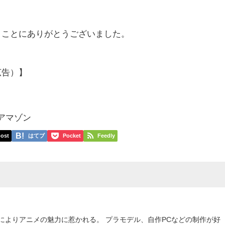
まことにありがとうございました。
広告）】
）
p アマゾン
ost
はてブ
Pocket
Feedly
によりアニメの魅力に惹かれる。 プラモデル、自作PCなどの制作が好