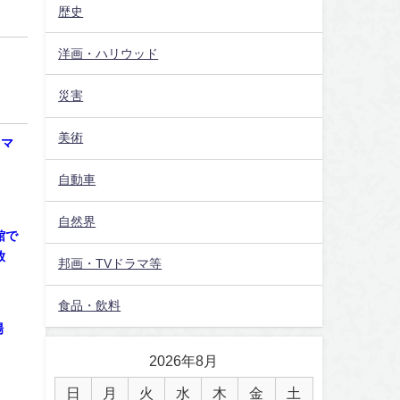
歴史
洋画・ハリウッド
災害
美術
ラマ
自動車
自然界
館で
放
邦画・TVドラマ等
食品・飲料
場
2026年8月
日
月
火
水
木
金
土