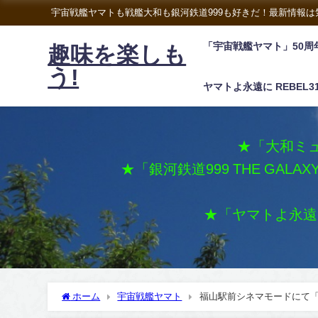
宇宙戦艦ヤマトも戦艦大和も銀河鉄道999も好きだ！最新情報
「宇宙戦艦ヤマト」50周
趣味を楽しも
う!
ヤマトよ永遠に REBEL3
★「大和ミュ
★「銀河鉄道999 THE GALA
★「ヤマトよ永遠に 
ホーム
宇宙戦艦ヤマト
福山駅前シネマモードにて「ヤ