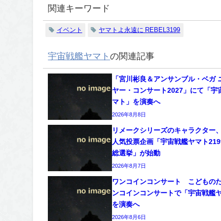
関連キーワード
イベント
ヤマトよ永遠に REBEL3199
宇宙戦艦ヤマト
の関連記事
「宮川彬良＆アンサンブル・ベガ 
ヤー・コンサート2027」にて「宇
マト」を演奏へ
2026年8月8日
リメークシリーズのキャラクター
人気投票企画「宇宙戦艦ヤマト2199
総選挙」が始動
2026年8月7日
ワンコインコンサート こどもの
ンコインコンサートで「宇宙戦艦
を演奏へ
2026年8月6日