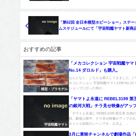
「第62回 全日本模型ホビーショー」ステー
ムスケジュールにて「宇宙戦艦ヤマト新商
ステージ」があった
おすすめの記事
「メカコレクション 宇宙戦艦ヤマト
No.14 ダロルド」も購入。
なんとなく、こちらも購入してきました。(＊^
カコレクション 宇宙戦艦ヤマト2199 No.14
ショップに行った時か...
模型・プラモデル
「ヤマトよ永遠に REBEL3199 第
の銀河大戦」チラ見せ映像がアッ
がタイトル回収のシーン
「ヤマトよ永遠に REBEL3199 第五章 白熱
戦」劇場上映中。チラ見せ映像がアップされ
タイトル回収のシーンです。公式よ、...
宇宙戦艦ヤマト
3月に東映チャンネルで劇場作品「