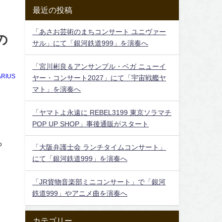
最近の投稿
「あさお芸術のまちコンサート ユニヴァー
の
サル」にて「銀河鉄道999」を演奏へ
「宮川彬良＆アンサンブル・ベガ ニューイ
RIUS
ヤー・コンサート2027」にて「宇宙戦艦ヤ
マト」を演奏へ
「ヤマトよ永遠に REBEL3199 東京ソラマチ
POP UP SHOP」事後通販がスタート
ら
「大阪弁護士会 ランチタイムコンサート」
にて「銀河鉄道999」を演奏へ
「JR貨物音楽部ミニコンサート」で「銀河
鉄道999」やアニメ曲を演奏へ
カテゴリー