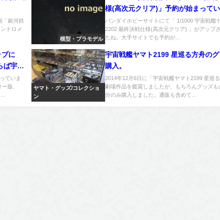
様(高次元クリア)」予約が始まって
画「銀河鉄
バンダイホビーサイトにて「 1/1000 宇宙戦艦
アンドロメ
2202 最終決戦仕様(高次元クリア) 」がアップ
たね。大手サイトでも予約が...
模型・プラモデル
ップに
宇宙戦艦ヤマト2199 星巡る方舟の
らば宇宙
購入。
マスター
っていま
2014年12月6日に「宇宙戦艦ヤマト2199 星巡
ター版、
劇場作品を鑑賞しましたが、もちろんグッズも
ヤマト・グッズ/コレクショ
..
分のみ購入しました。通販も含めて...
ン