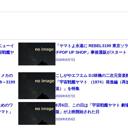
ニューイ
「ヤマトよ永遠に REBEL3199 東京ソ
宙戦艦ヤ
チPOP UP SHOP」事後通販がスタート
2026年8月7日
、メカの
こしがやエフエム DJ林檎の二次元音楽
～3199
「宇宙戦艦ヤマト （1974）発進編（再
送）」を特集
2026年8月7日
ためのワ
8月6日、この日は「宇宙戦艦ヤマト 劇
ヤマト」
版」が上映開始された日
2026年8月6日