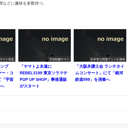
鑑賞などに趣味を多数持つ。
ヤマト音楽
宇宙戦艦ヤマト
松本零士関連アニメ＆漫画
サンブ
「ヤマトよ永遠に
「大阪弁護士会 ランチタイ
ヤー・コ
REBEL3199 東京ソラマチ
ムコンサート」にて「銀河
て「宇宙
POP UP SHOP」事後通販
鉄道999」を演奏へ
奏へ
がスタート