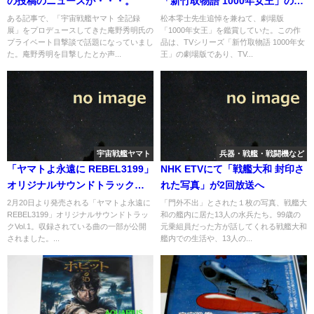
の投稿のニュースが・・・。
「新竹取物語 1000年女王」の
Blu-ray化を望む
ある記事で、「宇宙戦艦ヤマト 全記録
松本零士先生追悼を兼ねて、劇場版
展」をプロデュースしてきた庵野秀明氏の
「1000年女王」を鑑賞していた。この作
プライベート目撃談で話題になっていまし
品は、TVシリーズ「新竹取物語 1000年女
た。庵野秀明を目撃したとか声...
王」の劇場版であり、TV...
宇宙戦艦ヤマト
兵器・戦艦・戦闘機など
「ヤマトよ永遠に REBEL3199」
NHK ETVにて「戦艦大和 封印さ
オリジナルサウンドトラックの
れた写真」が2回放送へ
一部収録曲（暗黒の千年史）の
2月20日より発売される「ヤマトよ永遠に
「門外不出」とされた１枚の写真、戦艦大
REBEL3199」オリジナルサウンドトラッ
和の艦内に居た13人の水兵たち。99歳の
一部を公開
クVol.1。収録されている曲の一部が公開
元乗組員だった方が話してくれる戦艦大和
されました。...
艦内での生活や、13人の...