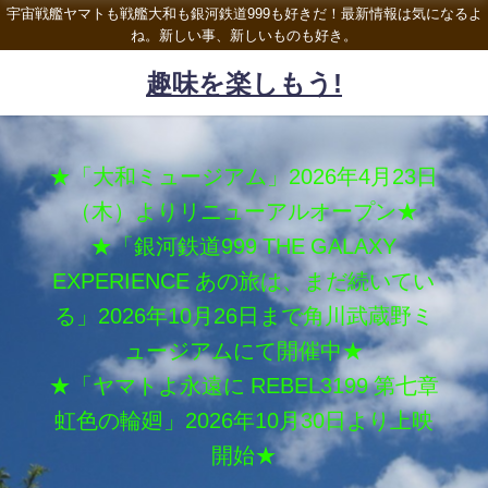
宇宙戦艦ヤマトも戦艦大和も銀河鉄道999も好きだ！最新情報は気になるよ
ね。新しい事、新しいものも好き。
趣味を楽しもう!
★「大和ミュージアム」2026年4月23日
（木）よりリニューアルオープン★
★「銀河鉄道999 THE GALAXY
EXPERIENCE あの旅は、まだ続いてい
る」2026年10月26日まで角川武蔵野ミ
ュージアムにて開催中★
★「ヤマトよ永遠に REBEL3199 第七章
虹色の輪廻」2026年10月30日より上映
開始★