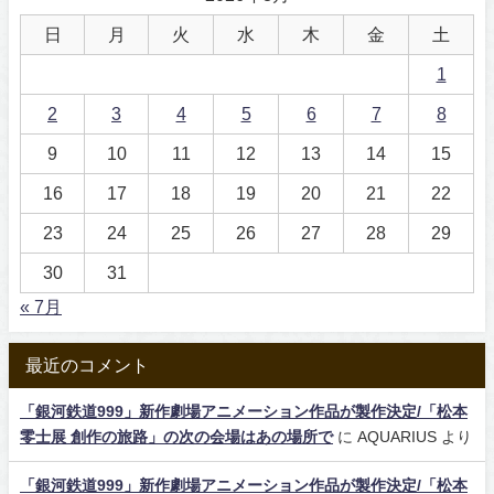
日
月
火
水
木
金
土
1
2
3
4
5
6
7
8
9
10
11
12
13
14
15
16
17
18
19
20
21
22
23
24
25
26
27
28
29
30
31
« 7月
最近のコメント
「銀河鉄道999」新作劇場アニメーション作品が製作決定/「松本
零士展 創作の旅路」の次の会場はあの場所で
に
AQUARIUS
より
「銀河鉄道999」新作劇場アニメーション作品が製作決定/「松本