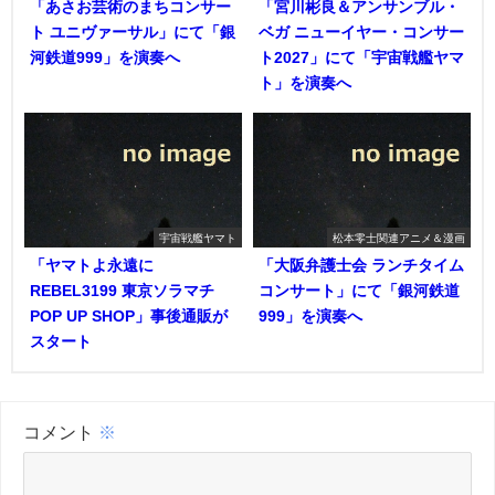
「あさお芸術のまちコンサー
「宮川彬良＆アンサンブル・
ト ユニヴァーサル」にて「銀
ベガ ニューイヤー・コンサー
河鉄道999」を演奏へ
ト2027」にて「宇宙戦艦ヤマ
ト」を演奏へ
宇宙戦艦ヤマト
松本零士関連アニメ＆漫画
「ヤマトよ永遠に
「大阪弁護士会 ランチタイム
REBEL3199 東京ソラマチ
コンサート」にて「銀河鉄道
POP UP SHOP」事後通販が
999」を演奏へ
スタート
コメント
※