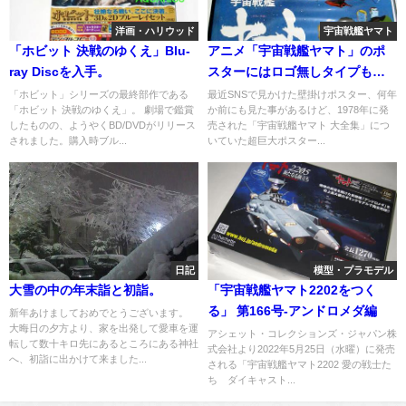
洋画・ハリウッド
宇宙戦艦ヤマト
「ホビット 決戦のゆくえ」Blu-
アニメ「宇宙戦艦ヤマト」のポ
ray Discを入手。
スターにはロゴ無しタイプも出
ていた
「ホビット」シリーズの最終部作である
最近SNSで見かけた壁掛けポスター、何年
「ホビット 決戦のゆくえ」。 劇場で鑑賞
か前にも見た事があるけど、1978年に発
したものの、ようやくBD/DVDがリリース
売された「宇宙戦艦ヤマト 大全集」につ
されました。購入時ブル...
いていた超巨大ポスター...
日記
模型・プラモデル
大雪の中の年末詣と初詣。
「宇宙戦艦ヤマト2202をつく
る」 第166号-アンドロメダ編
新年あけましておめでとうございます。
大晦日の夕方より、家を出発して愛車を運
アシェット・コレクションズ・ジャパン株
転して数十キロ先にあるところにある神社
式会社より2022年5月25日（水曜）に発売
へ、初詣に出かけて来ました...
される「宇宙戦艦ヤマト2202 愛の戦士た
ち ダイキャスト...