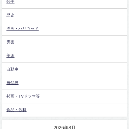
歌手
歴史
洋画・ハリウッド
災害
美術
自動車
自然界
邦画・TVドラマ等
食品・飲料
2026年8月