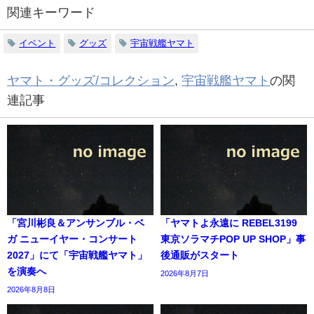
関連キーワード
イベント
グッズ
宇宙戦艦ヤマト
ヤマト・グッズ/コレクション
,
宇宙戦艦ヤマト
の関
連記事
「宮川彬良＆アンサンブル・ベ
「ヤマトよ永遠に REBEL3199
ガ ニューイヤー・コンサート
東京ソラマチPOP UP SHOP」事
2027」にて「宇宙戦艦ヤマト」
後通販がスタート
を演奏へ
2026年8月7日
2026年8月8日