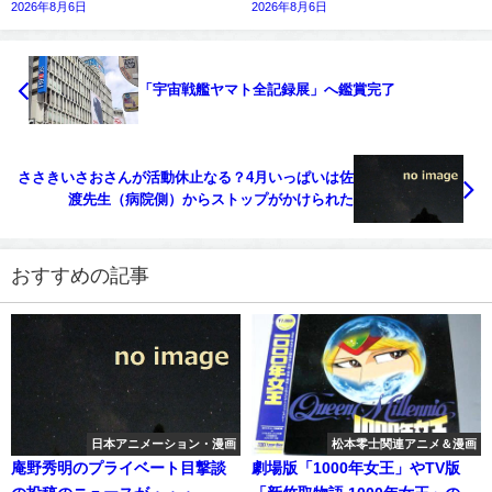
2026年8月6日
2026年8月6日
「宇宙戦艦ヤマト全記録展」へ鑑賞完了
ささきいさおさんが活動休止なる？4月いっぱいは佐
渡先生（病院側）からストップがかけられた
おすすめの記事
日本アニメーション・漫画
松本零士関連アニメ＆漫画
庵野秀明のプライベート目撃談
劇場版「1000年女王」やTV版