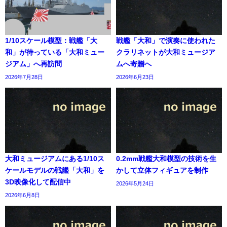
1/10スケール模型：戦艦「大
戦艦「大和」で演奏に使われた
和」が待っている「大和ミュー
クラリネットが大和ミュージア
ジアム」へ再訪問
ムへ寄贈へ
2026年7月28日
2026年6月23日
大和ミュージアムにある1/10ス
0.2mm戦艦大和模型の技術を生
ケールモデルの戦艦「大和」を
かして立体フィギュアを制作
3D映像化して配信中
2026年5月24日
2026年6月8日