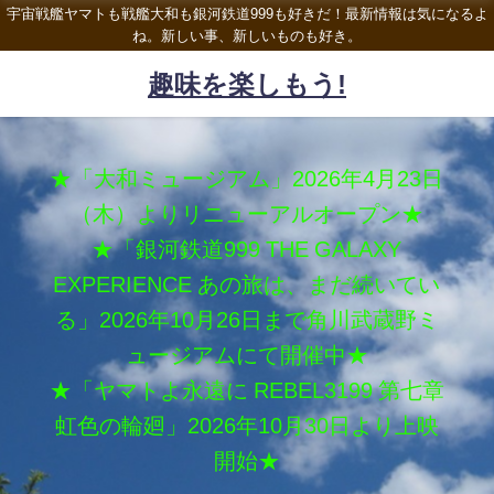
宇宙戦艦ヤマトも戦艦大和も銀河鉄道999も好きだ！最新情報は気になるよ
ね。新しい事、新しいものも好き。
趣味を楽しもう!
★「大和ミュージアム」2026年4月23日
（木）よりリニューアルオープン★
★「銀河鉄道999 THE GALAXY
EXPERIENCE あの旅は、まだ続いてい
る」2026年10月26日まで角川武蔵野ミ
ュージアムにて開催中★
★「ヤマトよ永遠に REBEL3199 第七章
虹色の輪廻」2026年10月30日より上映
開始★