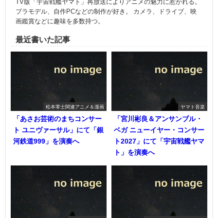
TV版「宇宙戦艦ヤマト」再放送によりアニメの魅力に惹かれる。
プラモデル、自作PCなどの制作が好き。 カメラ、ドライブ、映
画鑑賞などに趣味を多数持つ。
最近書いた記事
松本零士関連アニメ＆漫画
ヤマト音楽
「あさお芸術のまちコンサー
「宮川彬良＆アンサンブル・
ト ユニヴァーサル」にて「銀
ベガ ニューイヤー・コンサー
河鉄道999」を演奏へ
ト2027」にて「宇宙戦艦ヤマ
ト」を演奏へ