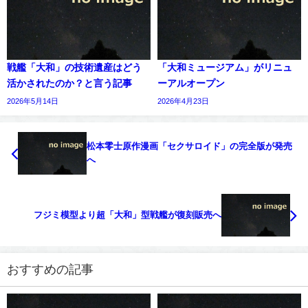
戦艦「大和」の技術遺産はどう
「大和ミュージアム」がリニュ
活かされたのか？と言う記事
ーアルオープン
2026年5月14日
2026年4月23日
松本零士原作漫画「セクサロイド」の完全版が発売
へ
フジミ模型より超「大和」型戦艦が復刻販売へ
おすすめの記事