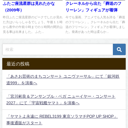
ふたご座流星群は見れたかな
クレーネルから出た「葬送のフ
（2009年）
リーレン」フィギュアが着弾
昨日ふたご座流星群のピークでしたが見れ
今でも漫画、アニメでも人気を誇る「葬送
た方はいらっしゃるでしょう。午後１１時
のフリーレン」。クレーネルから出た「葬
から夜中の午前０時までの１時間の間沢山
送のフリーレン」フィギュアが着弾しまし
見る事は出来ました。 ふた...
た。発表があった時は柔らか...
最近の投稿
「あさお芸術のまちコンサート ユニヴァーサル」にて「銀河鉄
道999」を演奏へ
「宮川彬良＆アンサンブル・ベガ ニューイヤー・コンサート
2027」にて「宇宙戦艦ヤマト」を演奏へ
「ヤマトよ永遠に REBEL3199 東京ソラマチPOP UP SHOP」
事後通販がスタート