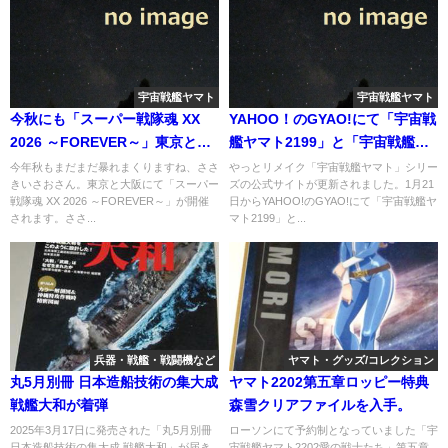
宇宙戦艦ヤマト
宇宙戦艦ヤマト
今秋にも「スーパー戦隊魂 XX
YAHOO！のGYAO!にて「宇宙戦
2026 ～FOREVER～」東京と大
艦ヤマト2199」と「宇宙戦艦ヤ
阪でささきいさおさんご出演へ
マト2202愛の戦士たち」全話分
今年秋もまだまだ暴れまくりますね、ささ
やっとリメイク「宇宙戦艦ヤマト」シリー
きいさおさん。東京と大阪にて「スーパー
ズの公式サイトが更新されました。1月21
放送へ
戦隊魂 XX 2026 ～FOREVER～」が開催
日からYAHOO!のGYAO!にて「宇宙戦艦ヤ
されます。ささ...
マト2199」と...
兵器・戦艦・戦闘機など
ヤマト・グッズ/コレクション
丸5月別冊 日本造船技術の集大成
ヤマト2202第五章ロッピー特典
戦艦大和が着弾
森雪クリアファイルを入手。
2025年3月17日に発売された「丸5月別冊
ローソンにて予約制となっていました「宇
日本造船技術の集大成 戦艦大和」が届き
宙戦艦ヤマト2202愛の戦士たち」第五章