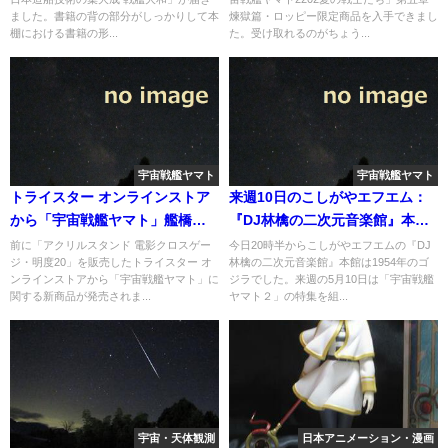
ました。書籍の背の部分がしっかりして本
煉獄篇・ロッピー限定商品を入手できまし
棚における書籍の形...
た。受け取れるのがちょう...
宇宙戦艦ヤマト
宇宙戦艦ヤマト
トライスター オンラインストア
来週10日のこしがやエフエム：
から「宇宙戦艦ヤマト」艦橋部
『DJ林檎の二次元音楽館』本館
レーダー置換パーツが発売へ
は「宇宙戦艦ヤマト２」特集を
前に「アクリルスタンド 電影クロスゲー
今日20時半からこしがやエフエムの『DJ
ジ・明度20」を販売したトライスター オ
林檎の二次元音楽館』本館は1954年のゴ
放送予定
ンラインストアから「宇宙戦艦ヤマト」に
ジラでした。来週の5月10日は「宇宙戦艦
関する新商品が発売されま...
ヤマト２」の特集を組...
宇宙・天体観測
日本アニメーション・漫画