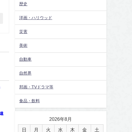
歴史
洋画・ハリウッド
災害
美術
自動車
自然界
」
邦画・TVドラマ等
食品・飲料
遠
2026年8月
日
月
火
水
木
金
土