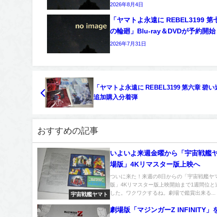
2026年8月4日
「ヤマトよ永遠に REBEL3199 第
の輪廻」Blu-ray＆DVDが予約開始
2026年7月31日
「ヤマトよ永遠に REBEL3199 第六章 碧
追加購入分着弾
おすすめの記事
いよいよ来週金曜から「宇宙戦艦ヤ
場版」4Kリマスター版上映へ
ついに来た！来週の8日からの「宇宙戦艦ヤマ
版」4Kリマスター版上映開始まで1週間位と
した。ワクワクするね。劇場で鑑賞出来る...
宇宙戦艦ヤマト
劇場版「マジンガーZ INFINITY