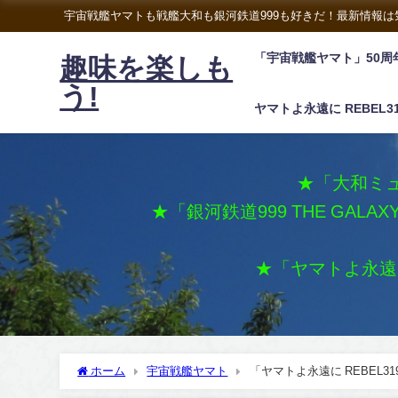
宇宙戦艦ヤマトも戦艦大和も銀河鉄道999も好きだ！最新情報
「宇宙戦艦ヤマト」50周
趣味を楽しも
う!
ヤマトよ永遠に REBEL3
★「大和ミュ
★「銀河鉄道999 THE GALA
★「ヤマトよ永遠に 
ホーム
宇宙戦艦ヤマト
「ヤマトよ永遠に REBEL3