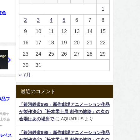
1
虹色
2
3
4
5
6
7
8
9
10
11
12
13
14
15
16
17
18
19
20
21
22
23
24
25
26
27
28
29
30
31
« 7月
最近のコメント
作品フ
「銀河鉄道999」新作劇場アニメーション作品
が製作決定/「松本零士展 創作の旅路」の次の
戦艦ヤ
会場はあの場所で
に
AQUARIUS
より
版上映会
.
「銀河鉄道999」新作劇場アニメーション作品
ルベス
が製作決定/「松本零士展 創作の旅路」の次の