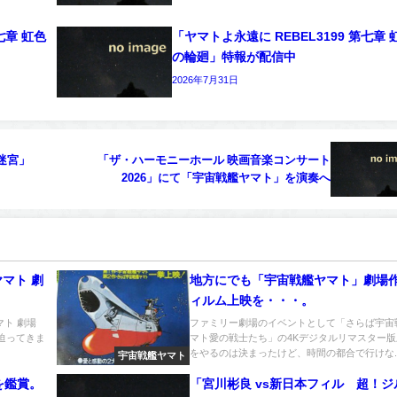
七章 虹色
「ヤマトよ永遠に REBEL3199 第七章 
の輪廻」特報が配信中
2026年7月31日
い迷宮」
「ザ・ハーモニーホール 映画音楽コンサート
2026」にて「宇宙戦艦ヤマト」を演奏へ
マト 劇
地方にでも「宇宙戦艦ヤマト」劇場
ィルム上映を・・・。
ト 劇場
ファミリー劇場のイベントとして「さらば宇宙
迫ってきま
マト愛の戦士たち」の4Kデジタルリマスター
をやるのは決まったけど、時間の都合で行けな..
宇宙戦艦ヤマト
」を鑑賞。
「宮川彬良 vs新日本フィル 超！ジ