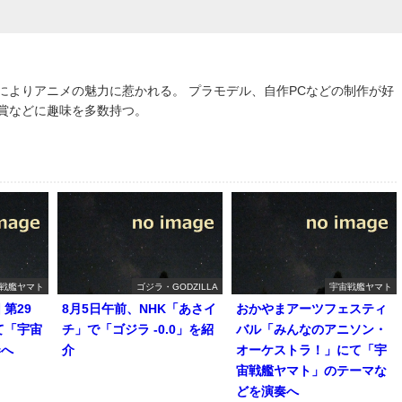
によりアニメの魅力に惹かれる。 プラモデル、自作PCなどの制作が好
鑑賞などに趣味を多数持つ。
戦艦ヤマト
ゴジラ・GODZILLA
宇宙戦艦ヤマト
第29
8月5日午前、NHK「あさイ
おかやまアーツフェスティ
て「宇宙
チ」で「ゴジラ -0.0」を紹
バル「みんなのアニソン・
奏へ
介
オーケストラ！」にて「宇
宙戦艦ヤマト」のテーマな
どを演奏へ