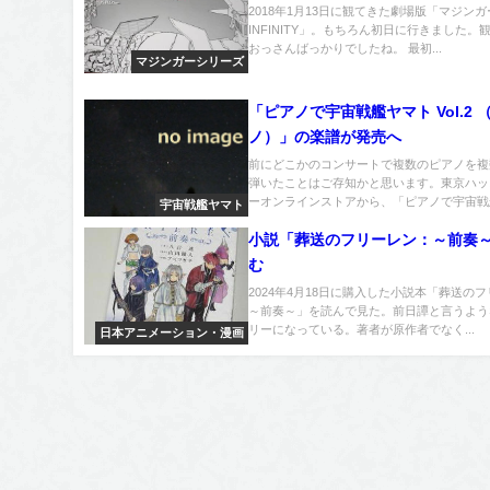
2018年1月13日に観てきた劇場版「マジンガ
INFINITY」。もちろん初日に行きました。
おっさんばっかりでしたね。 最初...
マジンガーシリーズ
「ピアノで宇宙戦艦ヤマト Vol.2 
ノ）」の楽譜が発売へ
前にどこかのコンサートで複数のピアノを複
弾いたことはご存知かと思います。東京ハッ
ーオンラインストアから、「ピアノで宇宙戦艦
宇宙戦艦ヤマト
小説「葬送のフリーレン：～前奏
む
2024年4月18日に購入した小説本「葬送の
～前奏～」を読んで見た。前日譚と言うよう
リーになっている。著者が原作者でなく...
日本アニメーション・漫画