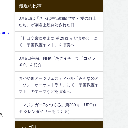
最近の投稿
8月5日は「さらば宇宙戦艦ヤマト 愛の戦士
たち」が劇場上映開始された日
RIUS
「川口交響吹奏楽団 第29回 定期演奏会」に
て「宇宙戦艦ヤマト」を演奏へ
8月5日午前、NHK「あさイチ」で「ゴジラ
-0.0」を紹介
おかやまアーツフェスティバル「みんなのア
ニソン・オーケストラ！」にて「宇宙戦艦ヤ
マト」のテーマなどを演奏へ
「マジンガーZをつくる」第269号（UFOロ
ボ グレンダイザーをつくる）
攻
カテゴリー