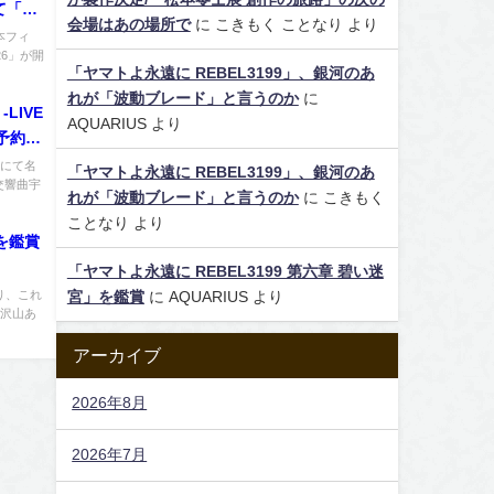
にて「宇
会場はあの場所で
に
こきもく ことなり
より
本フィ
26」が開
「ヤマトよ永遠に REBEL3199」、銀河のあ
れが「波動ブレード」と言うのか
に
LIVE
AQUARIUS
より
D予約開
ルにて名
「ヤマトよ永遠に REBEL3199」、銀河のあ
交響曲宇
れが「波動ブレード」と言うのか
に
こきもく
ことなり
より
を鑑賞
「ヤマトよ永遠に REBEL3199 第六章 碧い迷
り、これ
宮」を鑑賞
に
AQUARIUS
より
レ沢山あ
アーカイブ
2026年8月
2026年7月