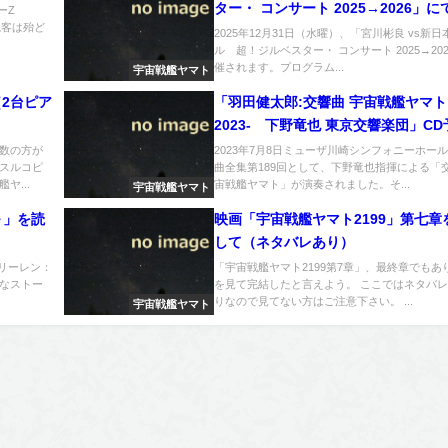
ター・ コンサート 2025→2026」
ーZ
観客は殆ど
宙戦艦ヤマト」曲が演奏へ
2025年12月31日（水曜）、「宮川彬良 vs新日
ル 超！ジルベスター・ コンサート 2025→20
催されます。プログラム...
宇宙戦艦ヤマト
（2台ピア
「羽田健太郎:交響曲 宇宙戦艦ヤマト -
2023- 下野竜也 東京交響楽団」C
始
数の方が
2023年7月8日ミューザ川崎シンフォニーホー
スルコピ
曲全集第189回として、下野竜也指揮による「
ヤ...
宙戦艦ヤマト」が演奏されました。そ...
宇宙戦艦ヤマト
～」を読
映画「宇宙戦艦ヤマト2199」第七章
して（ネタバレあり）
フリーレン：
「宇宙戦艦ヤマト2199第7章」、最終章でもあ
なストー
を見て完結したと言えよう。 ここではネタバ
りなので見てない方はご注意下さい。 ...
宇宙戦艦ヤマト