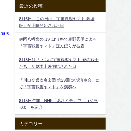
最近の投稿
8月6日、この日は「宇宙戦艦ヤマト 劇場
版」が上映開始された日
RIUS
鶴岡八幡宮のぼんぼり祭で庵野秀明による
「宇宙戦艦ヤマト」ぼんぼりが披露
8月5日は「さらば宇宙戦艦ヤマト 愛の戦士
たち」が劇場上映開始された日
「川口交響吹奏楽団 第29回 定期演奏会」に
て「宇宙戦艦ヤマト」を演奏へ
8月5日午前、NHK「あさイチ」で「ゴジラ
-0.0」を紹介
カテゴリー