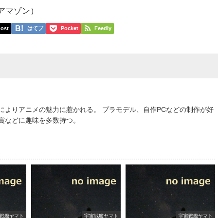
p アマゾン）
ost
はてブ
Pocket
Feedly
によりアニメの魅力に惹かれる。 プラモデル、自作PCなどの制作が好
鑑賞などに趣味を多数持つ。
戦艦ヤマト
宇宙戦艦ヤマト
宇宙戦艦ヤマト