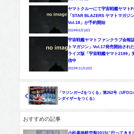
ヤマトクルーにて宇宙戦艦ヤマトF
「STAR BLAZERS ヤマトマガジ
Vol.18」が予約開始
2024年6月18日
宇宙戦艦ヤマトファンクラブ会報
トマガジン」Vol.17発売開始され
ライズ版「宇宙戦艦ヤマト2199」
信中
2023年11月10日
「マジンガーZをつくる」第262号（UFOロ
ンダイザーをつくる）
おすすめの記事
小松基地航空祭2015に行ってきま