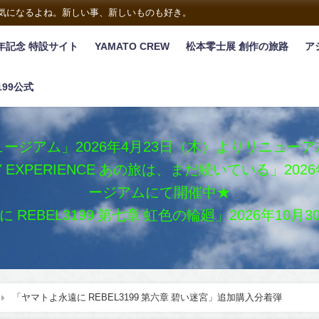
は気になるよね。新しい事、新しいものも好き。
年記念 特設サイト
YAMATO CREW
松本零士展 創作の旅路
ア
199公式
ージアム」2026年4月23日（木）よりリニュー
XY EXPERIENCE あの旅は、まだ続いている」2
ージアムにて開催中★
REBEL3199 第七章 虹色の輪廻」2026年10
「ヤマトよ永遠に REBEL3199 第六章 碧い迷宮」追加購入分着弾