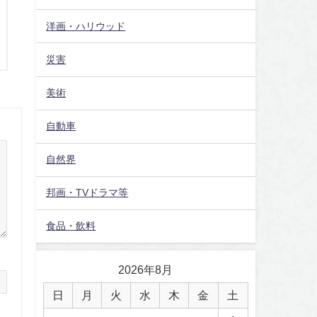
洋画・ハリウッド
災害
美術
自動車
自然界
邦画・TVドラマ等
食品・飲料
2026年8月
日
月
火
水
木
金
土