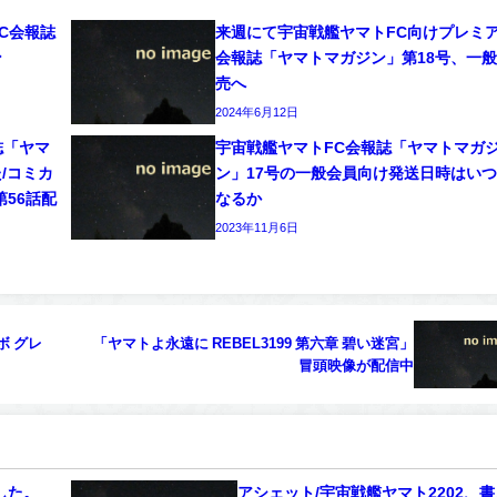
C会報誌
来週にて宇宙戦艦ヤマトFC向けプレミ
ン
会報誌「ヤマトマガジン」第18号、一
売へ
2024年6月12日
誌「ヤマ
宇宙戦艦ヤマトFC会報誌「ヤマトマガ
た/コミカ
ン」17号の一般会員向け発送日時はい
第56話配
なるか
2023年11月6日
ボ グレ
「ヤマトよ永遠に REBEL3199 第六章 碧い迷宮」
冒頭映像が配信中
した。
アシェット/宇宙戦艦ヤマト2202、