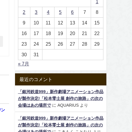
1
2
3
4
5
6
7
8
9
10
11
12
13
14
15
16
17
18
19
20
21
22
23
24
25
26
27
28
29
30
31
« 7月
最近のコメント
「銀河鉄道999」新作劇場アニメーション作品
が製作決定/「松本零士展 創作の旅路」の次の
会場はあの場所で
に
AQUARIUS
より
ジン
「銀河鉄道999」新作劇場アニメーション作品
が製作決定/「松本零士展 創作の旅路」の次の
会場はあの場所で
に
こきもく ことなり
より