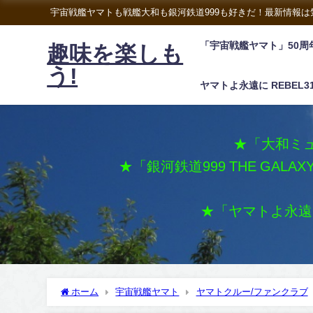
宇宙戦艦ヤマトも戦艦大和も銀河鉄道999も好きだ！最新情報
「宇宙戦艦ヤマト」50周
趣味を楽しも
う!
ヤマトよ永遠に REBEL3
★「大和ミュ
★「銀河鉄道999 THE GALA
★「ヤマトよ永遠に 
ホーム
宇宙戦艦ヤマト
ヤマトクルー/ファンクラブ