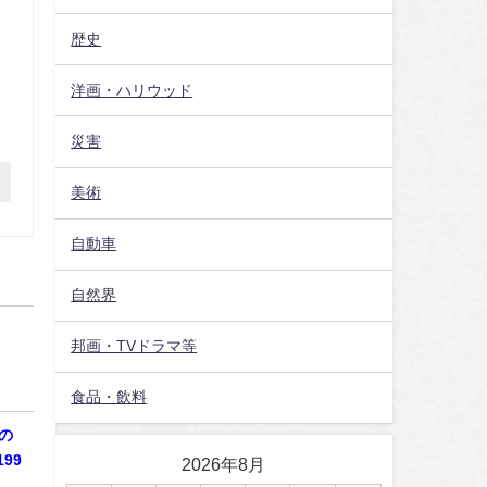
歴史
洋画・ハリウッド
災害
美術
自動車
自然界
邦画・TVドラマ等
食品・飲料
の
99
2026年8月