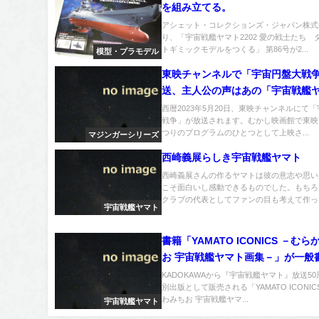
を組み立てる。
アシェット・コレクションズ・ジャパン株式
り、「宇宙戦艦ヤマト2202 愛の戦士たち 
トギミックモデルをつくる」 第86号が2...
模型・プラモデル
東映チャンネルで「宇宙円盤大戦
送、主人公の声はあの「宇宙戦艦
のささきいさおさん
西暦2023年5月20日、東映チャンネルにて
戦争」が放送されます。むかし映画館で東映
つりのプログラムのひとつとして上映さ...
マジンガーシリーズ
西崎義展らしき宇宙戦艦ヤマト
西崎義展さんの作るヤマトは彼の意志や思い
こそ面白いし感動できるものでした。もちろ
クラブの代表としてファンの目も考えて作って
宇宙戦艦ヤマト
書籍「YAMATO ICONICS －む
お 宇宙戦艦ヤマト画集－」が一般
予約開始
KADOKAWAから『宇宙戦艦ヤマト』放送5
別出版として販売される「YAMATO ICONIC
わみちお 宇宙戦艦ヤマ...
宇宙戦艦ヤマト