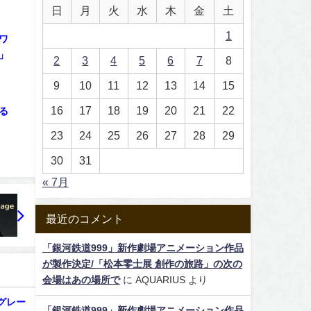
日
月
火
水
木
金
土
1
ワ
」
2
3
4
5
6
7
8
9
10
11
12
13
14
15
16
17
18
19
20
21
22
る
23
24
25
26
27
28
29
30
31
« 7月
最近のコメント
「銀河鉄道999」新作劇場アニメーション作品
が製作決定/「松本零士展 創作の旅路」の次の
会場はあの場所で
に
AQUARIUS
より
グレー
「銀河鉄道999」新作劇場アニメーション作品