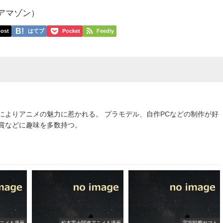
p アマゾン）
ost
はてブ
Pocket
Feedly
によりアニメの魅力に惹かれる。 プラモデル、自作PCなどの制作が好
鑑賞などに趣味を多数持つ。
ニメ＆漫画
松本零士関連アニメ＆漫画
宇宙戦艦ヤマト