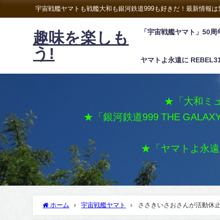
宇宙戦艦ヤマトも戦艦大和も銀河鉄道999も好きだ！最新情報
「宇宙戦艦ヤマト」50周
趣味を楽しも
う!
ヤマトよ永遠に REBEL3
★「大和ミュ
★「銀河鉄道999 THE GALA
★「ヤマトよ永遠に 
ホーム
宇宙戦艦ヤマト
ささきいさおさんが活動休止