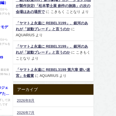
備編）
が製作決定/「松本零士展 創作の旅路」の次の
社から
会場はあの場所で
に
こきもく ことなり
より
モデルを
「ヤマトよ永遠に REBEL3199」、銀河のあ
クモデ
れが「波動ブレード」と言うのか
に
AQUARIUS
より
社から
モデルを
「ヤマトよ永遠に REBEL3199」、銀河のあ
れが「波動ブレード」と言うのか
に
こきもく
9
ことなり
より
「ヤマトよ永遠に REBEL3199 第六章 碧い迷
 最近発
 No.1
宮」を鑑賞
に
AQUARIUS
より
ロジェ
アーカイブ
アた
下して決
2026年8月
たです
.
2026年7月