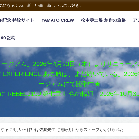
は気になるよね。新しい事、新しいものも好き。
年記念 特設サイト
YAMATO CREW
松本零士展 創作の旅路
ア
199公式
ージアム」2026年4月23日（木）よりリニュー
XY EXPERIENCE あの旅は、まだ続いている」2
ージアムにて開催中★
REBEL3199 第七章 虹色の輪廻」2026年10
なる？4月いっぱいは佐渡先生（病院側）からストップがかけられた