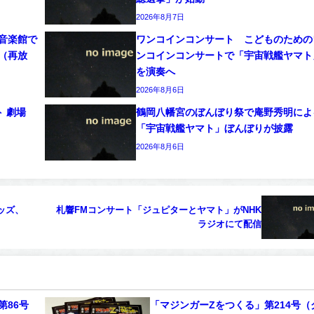
2026年8月7日
元音楽館で
ワンコインコンサート こどものための
編（再放
ンコインコンサートで「宇宙戦艦ヤマト
を演奏へ
2026年8月6日
 劇場
鶴岡八幡宮のぼんぼり祭で庵野秀明によ
「宇宙戦艦ヤマト」ぼんぼりが披露
2026年8月6日
ッズ、
札響FMコンサート「ジュピターとヤマト」がNHK
ラジオにて配信
第86号
「マジンガーZをつくる」第214号（