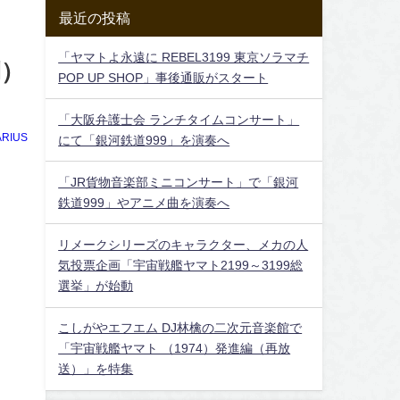
最近の投稿
「ヤマトよ永遠に REBEL3199 東京ソラマチ
側）
POP UP SHOP」事後通販がスタート
「大阪弁護士会 ランチタイムコンサート」
RIUS
にて「銀河鉄道999」を演奏へ
「JR貨物音楽部ミニコンサート」で「銀河
鉄道999」やアニメ曲を演奏へ
リメークシリーズのキャラクター、メカの人
気投票企画「宇宙戦艦ヤマト2199～3199総
選挙」が始動
こしがやエフエム DJ林檎の二次元音楽館で
「宇宙戦艦ヤマト （1974）発進編（再放
送）」を特集