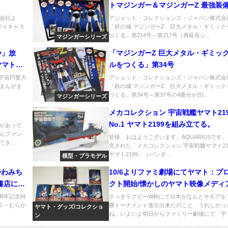
トマジンガー＆マジンガーZ 最強装
会社よ
アシェット・コレクションズ・ジャパン株式会
ダイキャス
「鉄の城 マジンガーZ 巨大メタル・ギミック
つくる」第214号～第217号（再延長シ...
マジンガーシリーズ
争」放
「マジンガーZ 巨大メタル・ギミッ
ヤマト」
ルをつくる」第34号
「宇宙円盤大
アシェット・コレクションズ・ジャパン株式会
まんがま
「鉄の城 マジンガーZ 巨大メタル・ギミック
つくる」第34号～第37号の4冊分が20...
マジンガーシリーズ
メカコレクション 宇宙戦艦ヤマト219
No.1 ヤマト2199を組み立てる。
があって
んファン
皆様、おはようございます。AQUARIUSです。
き...
売された「メカコレクション 宇宙戦艦ヤマト2199
ヤマト2199」（バンダ...
模型・プラモデル
らかわみち
10/6よりファミ劇場にてヤマト：プ
書店にて
クト開始/懐かしのヤマト映像メディ
ち。
0周年記念特
さっきラクビーW杯にて日本がなんとサモアを
S －むらか
勝トーナメント進出出来たのこと、うれしかっ
ヤマト・グッズ/コレクショ
ね。いよいよ明日からファミリー劇場にて「宇..
ン