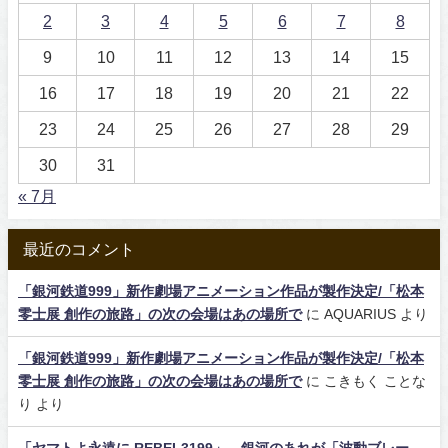
2
3
4
5
6
7
8
9
10
11
12
13
14
15
16
17
18
19
20
21
22
23
24
25
26
27
28
29
30
31
« 7月
最近のコメント
「銀河鉄道999」新作劇場アニメーション作品が製作決定/「松本
零士展 創作の旅路」の次の会場はあの場所で
に
AQUARIUS
より
「銀河鉄道999」新作劇場アニメーション作品が製作決定/「松本
零士展 創作の旅路」の次の会場はあの場所で
に
こきもく ことな
り
より