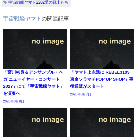
宇宙戦艦ヤマト2202愛の戦士たち
宇宙戦艦ヤマト
の関連記事
「宮川彬良＆アンサンブル・ベ
「ヤマトよ永遠に REBEL3199
ガ ニューイヤー・コンサート
東京ソラマチPOP UP SHOP」事
2027」にて「宇宙戦艦ヤマト」
後通販がスタート
を演奏へ
2026年8月7日
2026年8月8日