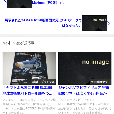
Marines（PC版）」。
展示されたYAMATO2520断面図の元はCADデータで
はなかった。
おすすめの記事
模型・プラモデル
宇宙戦艦ヤマト
「ヤマトよ永遠に REBEL3199
ジャンボソフビフィギュア 宇宙
地球防衛軍パトロール艦をつく
戦艦ヤマトは安くて6万円台か
る」（宇宙戦艦ヤマト2202をつ
アシェット・コレクションズ・ジャパン株
「ジャンボソフビフィギュア
式会社から2025年2月5日に発売された
MECHANICS 宇宙戦艦ヤマト」が予約受
くる 第295号）第45号
「ヤマトよ永遠に REBEL3199 地球防衛軍
注が再開されましたが、皆さんは予約して
パトロール艦を...
いますか。アシェットの宇宙戦艦...