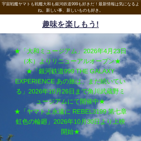
宇宙戦艦ヤマトも戦艦大和も銀河鉄道999も好きだ！最新情報は気になるよ
ね。新しい事、新しいものも好き。
趣味を楽しもう!
★「大和ミュージアム」2026年4月23日
（木）よりリニューアルオープン★
★「銀河鉄道999 THE GALAXY
EXPERIENCE あの旅は、まだ続いてい
る」2026年10月26日まで角川武蔵野ミ
ュージアムにて開催中★
★「ヤマトよ永遠に REBEL3199 第七章
虹色の輪廻」2026年10月30日より上映
開始★