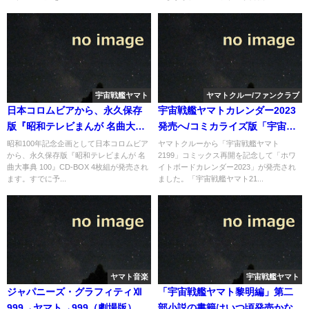
宇宙戦艦ヤマト
ヤマトクルー/ファンクラブ
日本コロムビアから、永久保存
宇宙戦艦ヤマトカレンダー2023
版『昭和テレビまんが 名曲大事
発売へ/コミカライズ版「宇宙戦
典 100』CD-BOXが発売へ
艦ヤマト2199」第53話配信中
昭和100年記念企画として日本コロムビア
ヤマトクルーから「宇宙戦艦ヤマト
から、永久保存版『昭和テレビまんが 名
2199」コミックス再開を記念して「ホワ
曲大事典 100』CD-BOX 4枚組が発売され
イトボードカレンダー2023」が発売され
ます。すでに予...
ました。「宇宙戦艦ヤマト21...
ヤマト音楽
宇宙戦艦ヤマト
ジャパニーズ・グラフィティⅫ
「宇宙戦艦ヤマト黎明編」第二
999→ヤマト→999（劇場版）の
部小説の書籍はいつ頃発売かな