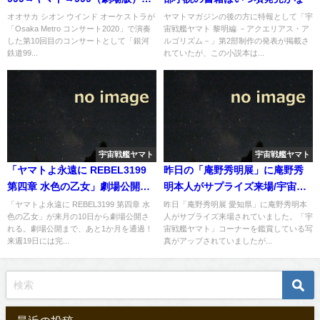
演奏の動画がUP
オオサカ シオン ウインド オーケストラが
ヤマトマガジンの後の方に特報として「宇
「Osaka Metro コンサート2020」で演奏
宙戦艦ヤマト 黎明編 －アクエリアス・ア
した第10回目のコンサートとして「銀河
ルゴリズム－」第2部制作の発表が掲載さ
鉄道99...
れていたが、この小説本は...
宇宙戦艦ヤマト
宇宙戦艦ヤマト
「ヤマトよ永遠に REBEL3199
昨日の「庵野秀明展」に庵野秀
第四章 水色の乙女」劇場公開ま
明本人がサプライズ来場/宇宙戦
であと1か月をきった
艦ヤマトと言う時代のあのシー
「ヤマトよ永遠に REBEL3199 第四章 水
昨日「庵野秀明展 愛知県」に庵野秀明本
色の乙女」が来月の10日から劇場公開さ
人がサプライズ来場されていました。「宇
ンは変？
れる。劇場公開まで、あと1か月を通過！
宙戦艦ヤマト」コーナーを鑑賞している写
来週19日には完...
真がアップされていましたが...