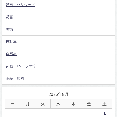
洋画・ハリウッド
災害
美術
自動車
自然界
邦画・TVドラマ等
食品・飲料
2026年8月
日
月
火
水
木
金
土
1