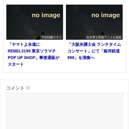
宇宙戦艦ヤマト
松本零士関連アニメ＆漫画
「ヤマトよ永遠に
「大阪弁護士会 ランチタイム
REBEL3199 東京ソラマチ
コンサート」にて「銀河鉄道
POP UP SHOP」事後通販が
999」を演奏へ
スタート
コメント
※