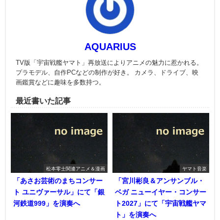
AQUARIUS
TV版「宇宙戦艦ヤマト」再放送によりアニメの魅力に惹かれる。
プラモデル、自作PCなどの制作が好き。 カメラ、ドライブ、映
画鑑賞などに趣味を多数持つ。
最近書いた記事
松本零士関連アニメ＆漫画
ヤマト音楽
「あさお芸術のまちコンサー
「宮川彬良＆アンサンブル・
ト ユニヴァーサル」にて「銀
ベガ ニューイヤー・コンサー
河鉄道999」を演奏へ
ト2027」にて「宇宙戦艦ヤマ
ト」を演奏へ