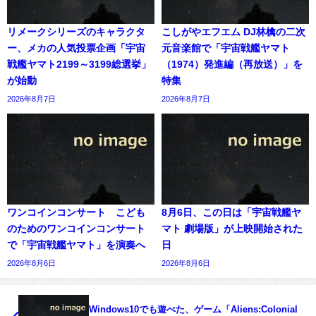
リメークシリーズのキャラクタ
こしがやエフエム DJ林檎の二次
ー、メカの人気投票企画「宇宙
元音楽館で「宇宙戦艦ヤマト
戦艦ヤマト2199～3199総選挙」
（1974）発進編（再放送）」を
が始動
特集
2026年8月7日
2026年8月7日
ワンコインコンサート こども
8月6日、この日は「宇宙戦艦ヤ
のためのワンコインコンサート
マト 劇場版」が上映開始された
で「宇宙戦艦ヤマト」を演奏へ
日
2026年8月6日
2026年8月6日
Windows10でも遊べた、ゲーム「Aliens:Colonial