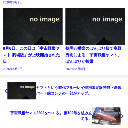
2026年8月7日
8月6日、この日は「宇宙戦艦ヤ
鶴岡八幡宮のぼんぼり祭で庵野
マト 劇場版」が上映開始された
秀明による「宇宙戦艦ヤマト」
日
ぼんぼりが披露
2026年8月6日
2026年8月6日
ヤマトという時代ブルーレイ特別限定版特典・新規
パート絵コンテの一部がアップ。
「宇宙戦艦ヤマト2202をつくる」 第102号を組み立
てる。