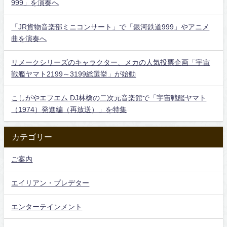
999」を演奏へ
「JR貨物音楽部ミニコンサート」で「銀河鉄道999」やアニメ
曲を演奏へ
リメークシリーズのキャラクター、メカの人気投票企画「宇宙
戦艦ヤマト2199～3199総選挙」が始動
こしがやエフエム DJ林檎の二次元音楽館で「宇宙戦艦ヤマト
（1974）発進編（再放送）」を特集
カテゴリー
ご案内
エイリアン・プレデター
エンターテインメント