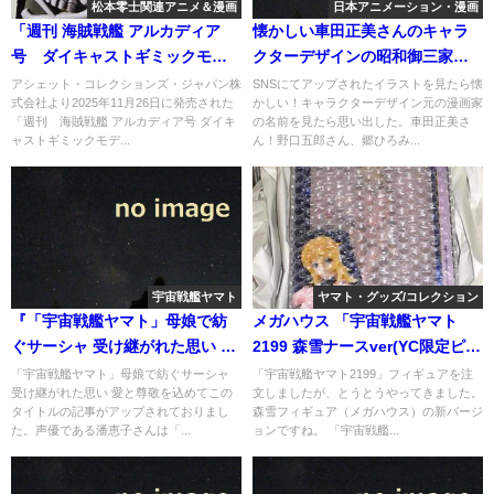
松本零士関連アニメ＆漫画
日本アニメーション・漫画
「週刊 海賊戦艦 アルカディア
懐かしい車田正美さんのキャラ
号 ダイキャストギミックモデ
クターデザインの昭和御三家の
ルをつくる」第117号
画
アシェット・コレクションズ・ジャパン株
SNSにてアップされたイラストを見たら懐
式会社より2025年11月26日に発売された
かしい！キャラクターデザイン元の漫画家
「週刊 海賊戦艦 アルカディア号 ダイキ
の名前を見たら思い出した。車田正美さ
ャストギミックモデ...
ん！野口五郎さん、郷ひろみ...
宇宙戦艦ヤマト
ヤマト・グッズ/コレクション
『「宇宙戦艦ヤマト」母娘で紡
メガハウス 「宇宙戦艦ヤマト
ぐサーシャ 受け継がれた思い 愛
2199 森雪ナースver(YC限定ピン
と尊敬を込めて』の記事がアッ
ク)」が到着。
「宇宙戦艦ヤマト」母娘で紡ぐサーシャ
「宇宙戦艦ヤマト2199」フィギュアを注
受け継がれた思い 愛と尊敬を込めてこの
文しましたが、とうとうやってきました。
プ
タイトルの記事がアップされておりまし
森雪フィギュア（メガハウス）の新バージ
た。声優である潘恵子さんは「...
ョンですね。 「宇宙戦艦...