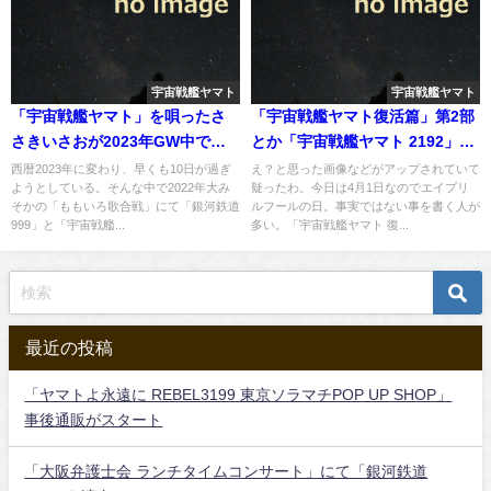
宇宙戦艦ヤマト
宇宙戦艦ヤマト
「宇宙戦艦ヤマト」を唄ったさ
「宇宙戦艦ヤマト復活篇」第2部
さきいさおが2023年GW中で東
とか「宇宙戦艦ヤマト 2192」と
京と大阪のイベントにて出演へ
か エイプリルフールが・・・
西暦2023年に変わり、早くも10日が過ぎ
え？と思った画像などがアップされていて
ようとしている。そんな中で2022年大み
疑ったわ。今日は4月1日なのでエイプリ
そかの「ももいろ歌合戦」にて「銀河鉄道
ルフールの日。事実ではない事を書く人が
999」と「宇宙戦艦...
多い。「宇宙戦艦ヤマト 復...
最近の投稿
「ヤマトよ永遠に REBEL3199 東京ソラマチPOP UP SHOP」
事後通販がスタート
「大阪弁護士会 ランチタイムコンサート」にて「銀河鉄道