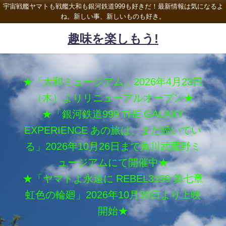
宇宙戦艦ヤマトも戦艦大和も銀河鉄道999も好きだ！最新情報は気になるよ
ね。新しい事、新しいものも好き。
趣味を楽しもう!
★「大和ミュージアム」2026年4月23日
（木）よりリニューアルオープン★
★「銀河鉄道999 THE GALAXY
EXPERIENCE あの旅は、まだ続いてい
る」2026年10月26日まで角川武蔵野ミ
ュージアムにて開催中★
★「ヤマトよ永遠に REBEL3199 第七章
虹色の輪廻」2026年10月30日より上映
開始★