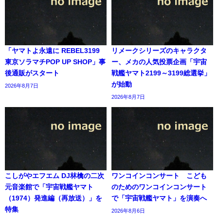
「ヤマトよ永遠に REBEL3199
リメークシリーズのキャラクタ
東京ソラマチPOP UP SHOP」事
ー、メカの人気投票企画「宇宙
後通販がスタート
戦艦ヤマト2199～3199総選挙」
が始動
2026年8月7日
2026年8月7日
こしがやエフエム DJ林檎の二次
ワンコインコンサート こども
元音楽館で「宇宙戦艦ヤマト
のためのワンコインコンサート
（1974）発進編（再放送）」を
で「宇宙戦艦ヤマト」を演奏へ
特集
2026年8月6日