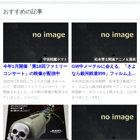
おすすめの記事
宇宙戦艦ヤマト
松本零士関連アニメ＆漫画
今年1月開催「第18回ファミリー
GW中メーテルに会える、「さよ
コンサート」の映像が配信中
なら銀河鉄道999」フィルム上
映！
2025年1月19日にウェスタ川越 大ホール
今年2021年のGW期間、松本零士劇場アニ
にて「第18回ファミリーコンサート」が
メ「さよなら銀河鉄道999 ーアンドロメダ
開催されました。その時の映像が配信され
終着駅ー」がフィルム上映されることが決
ていました。ジャパニ...
まりました。4月1...