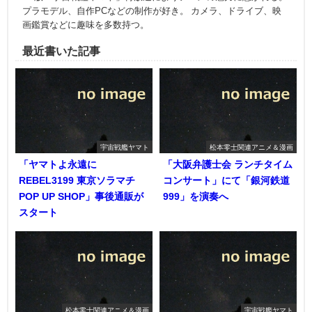
プラモデル、自作PCなどの制作が好き。 カメラ、ドライブ、映
画鑑賞などに趣味を多数持つ。
最近書いた記事
宇宙戦艦ヤマト
松本零士関連アニメ＆漫画
「ヤマトよ永遠に
「大阪弁護士会 ランチタイム
REBEL3199 東京ソラマチ
コンサート」にて「銀河鉄道
POP UP SHOP」事後通販が
999」を演奏へ
スタート
松本零士関連アニメ＆漫画
宇宙戦艦ヤマト