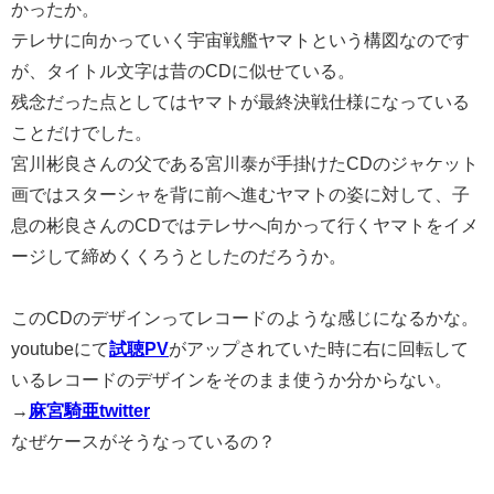
かったか。
テレサに向かっていく宇宙戦艦ヤマトという構図なのです
が、タイトル文字は昔のCDに似せている。
残念だった点としてはヤマトが最終決戦仕様になっている
ことだけでした。
宮川彬良さんの父である宮川泰が手掛けたCDのジャケット
画ではスターシャを背に前へ進むヤマトの姿に対して、子
息の彬良さんのCDではテレサへ向かって行くヤマトをイメ
ージして締めくくろうとしたのだろうか。
このCDのデザインってレコードのような感じになるかな。
youtubeにて
試聴PV
がアップされていた時に右に回転して
いるレコードのデザインをそのまま使うか分からない。
→
麻宮騎亜twitter
なぜケースがそうなっているの？