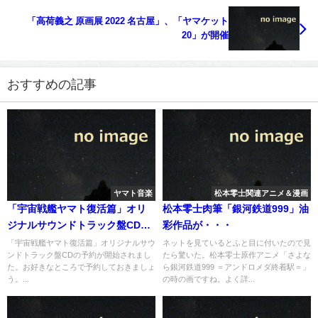
「高荷義之 原画展 2022 名古屋」、「ヤマケット
20」が開催
おすすめの記事
ヤマト音楽
松本零士関連アニメ＆漫画
「宇宙戦艦ヤマト復活篇」オリ
松本零士肉筆「銀河鉄道999」油
ジナルサウンドトラック盤CDが
彩作品が・・・
予約開始
「宇宙戦艦ヤマト復活篇」オリジナルサウ
ネットを見ているとふと目に付いたので見
ンドトラック盤CDの予約が開始されまし
たら驚いた。松本零士原作アニメ「さよな
た。お好きなところで予約しておきましょ
ら銀河鉄道999 ＝アンドロメダ終着駅＝」
う。...
の時の画ですね。よく詳...