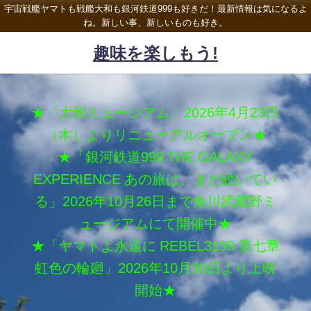
宇宙戦艦ヤマトも戦艦大和も銀河鉄道999も好きだ！最新情報は気になるよ
ね。新しい事、新しいものも好き。
趣味を楽しもう!
★「大和ミュージアム」2026年4月23日
（木）よりリニューアルオープン★
★「銀河鉄道999 THE GALAXY
EXPERIENCE あの旅は、まだ続いてい
る」2026年10月26日まで角川武蔵野ミ
ュージアムにて開催中★
★「ヤマトよ永遠に REBEL3199 第七章
虹色の輪廻」2026年10月30日より上映
開始★