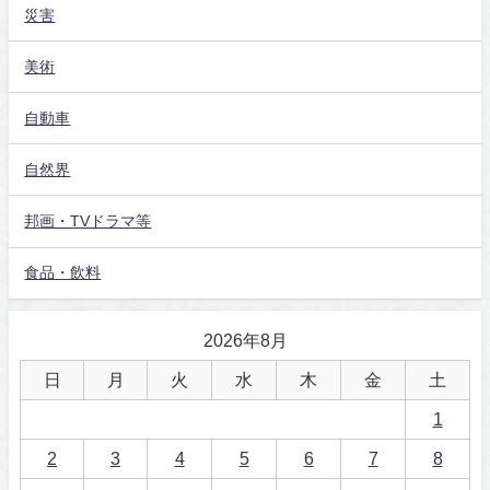
災害
美術
自動車
自然界
邦画・TVドラマ等
食品・飲料
2026年8月
日
月
火
水
木
金
土
1
2
3
4
5
6
7
8