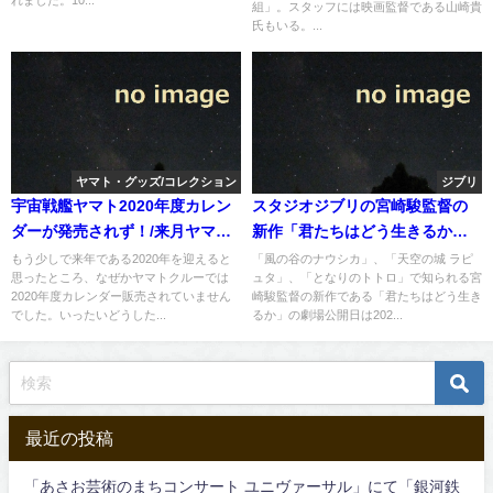
れました。10...
組」。スタッフには映画監督である山崎貴
氏もいる。...
ヤマト・グッズ/コレクション
ジブリ
宇宙戦艦ヤマト2020年度カレン
スタジオジブリの宮崎駿監督の
ダーが発売されず！/来月ヤマト
新作「君たちはどう生きるか」
関連プラモデルが再販へ。
の劇場公開が7月14日から
もう少しで来年である2020年を迎えると
「風の谷のナウシカ」、「天空の城 ラピ
思ったところ、なぜかヤマトクルーでは
ュタ」、「となりのトトロ」で知られる宮
2020年度カレンダー販売されていません
崎駿監督の新作である「君たちはどう生き
でした。いったいどうした...
るか」の劇場公開日は202...
最近の投稿
「あさお芸術のまちコンサート ユニヴァーサル」にて「銀河鉄