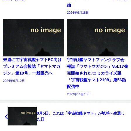
始
2024年6月18日
来週にて宇宙戦艦ヤマトFC向け
宇宙戦艦ヤマトファンクラブ会
プレミアム会報誌「ヤマトマガ
報誌「ヤマトマガジン」Vol.17発
ジン」第18号、一般販売へ
売開始された/コミカライズ版
「宇宙戦艦ヤマト2199」第56話
2024年6月12日
配信中
2023年11月10日
9月5日、これは「宇宙戦艦ヤマト」が地球へ生還し
た日