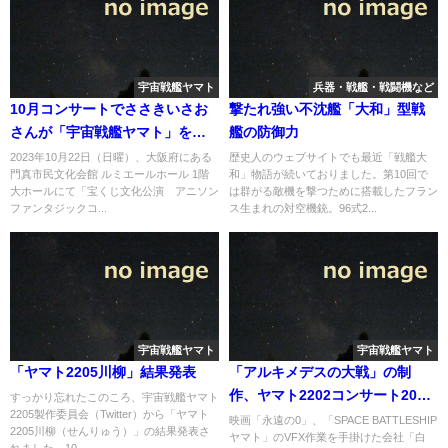
宇宙戦艦ヤマト
兵器・戦艦・戦闘機など
10月コンサートでささきいさお
撃たれ強い不沈艦「大和」型戦
さんが「宇宙戦艦ヤマト」を歌
艦の防御力
う/劇場で「宇宙戦艦ヤマト 劇場
2023年10月22日（日曜）、大阪府にある
歴史人のウェブサイトでも最近「戦艦大
門真市民文化会館 ルミエールホール 1階
和」物語が続いておりました。第10回で
版」4Kリマスター版を見る理由
大ホールにて「宝くじ文化公演 アニソン
は群がる敵機を撃つために搭載したフラン
ファンタジックコ...
ス生まれの対空機銃。96式2...
宇宙戦艦ヤマト
宇宙戦艦ヤマト
「ヤマト2205川柳」結果発表
「アルキメデスの大戦」の制
作、ヤマト2202コンサート2019
すっかり忘れたこのころ、宇宙戦艦ヤマト
2205製作委員会（Twitter）から「ヤマト
サイト更新、ヤマトデザイン誕
映画「永遠の0」、「SPACE BATTLESHIP
2205川柳（せんりゅう）」の結果発表さ
ヤマト」のVFX作業を手掛けた会社「白
生追加話