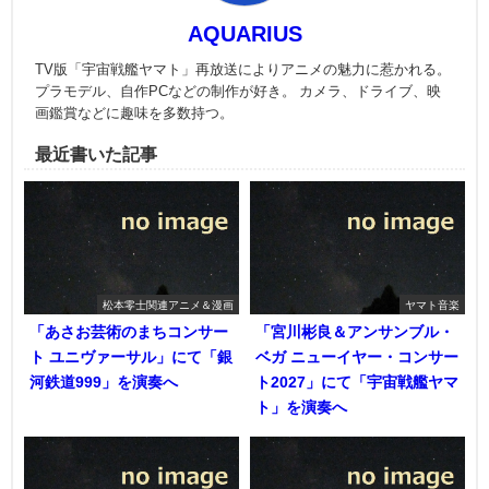
AQUARIUS
TV版「宇宙戦艦ヤマト」再放送によりアニメの魅力に惹かれる。
プラモデル、自作PCなどの制作が好き。 カメラ、ドライブ、映
画鑑賞などに趣味を多数持つ。
最近書いた記事
松本零士関連アニメ＆漫画
ヤマト音楽
「あさお芸術のまちコンサー
「宮川彬良＆アンサンブル・
ト ユニヴァーサル」にて「銀
ベガ ニューイヤー・コンサー
河鉄道999」を演奏へ
ト2027」にて「宇宙戦艦ヤマ
ト」を演奏へ