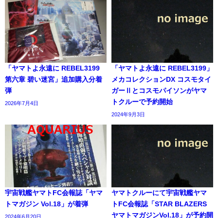
「ヤマトよ永遠に REBEL3199
「ヤマトよ永遠に REBEL3199」
第六章 碧い迷宮」追加購入分着
メカコレクションDX コスモタイ
弾
ガーⅡとコスモパイソンがヤマ
トクルーで予約開始
2026年7月4日
2024年9月3日
宇宙戦艦ヤマトFC会報誌「ヤマ
ヤマトクルーにて宇宙戦艦ヤマ
トマガジン Vol.18」が着弾
トFC会報誌「STAR BLAZERS
ヤマトマガジンVol.18」が予約開
2024年6月20日