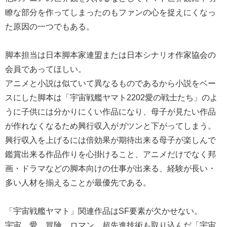
瞭な部分を作ってしまったのもファンの心を捉えにくなっ
た原因の一つでもある。
脚本担当は日本脚本家連盟または日本シナリオ作家協会の
会員であってほしい。
アニメと小説は似ていて異なるものであるから小説をベー
スにした脚本は「宇宙戦艦ヤマト2202愛の戦士たち」のよ
うに子供には分かりにくい作品になり、母子が見たい作品
が作れなくなるため興行収入がガツンと下がってしまう。
興行収入を上げるには倍効果が期待出来る母子が楽しんで
鑑賞出来る作品作りを心掛けること、アニメだけでなく邦
画・ドラマなどの脚本向けの仕事が出来る、経験が長い・
多い人材を揃えることが最優先である。
「宇宙戦艦ヤマト」関連作品はSF要素が欠かせない。
宇宙、愛、冒険、ロマン、超先進技術も取り込んだ「宇宙