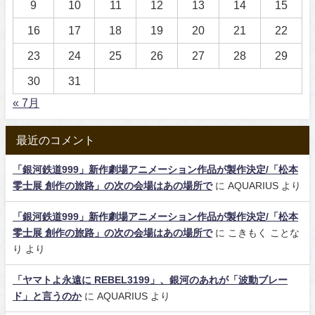
9
10
11
12
13
14
15
16
17
18
19
20
21
22
23
24
25
26
27
28
29
30
31
« 7月
最近のコメント
「銀河鉄道999」新作劇場アニメーション作品が製作決定/「松本
零士展 創作の旅路」の次の会場はあの場所で
に
AQUARIUS
より
「銀河鉄道999」新作劇場アニメーション作品が製作決定/「松本
零士展 創作の旅路」の次の会場はあの場所で
に
こきもく ことな
り
より
「ヤマトよ永遠に REBEL3199」、銀河のあれが「波動ブレー
ド」と言うのか
に
AQUARIUS
より