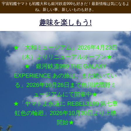
宇宙戦艦ヤマトも戦艦大和も銀河鉄道999も好きだ！最新情報は気になるよ
ね。新しい事、新しいものも好き。
趣味を楽しもう!
★「大和ミュージアム」2026年4月23日
（木）よりリニューアルオープン★
★「銀河鉄道999 THE GALAXY
EXPERIENCE あの旅は、まだ続いてい
る」2026年10月26日まで角川武蔵野ミ
ュージアムにて開催中★
★「ヤマトよ永遠に REBEL3199 第七章
虹色の輪廻」2026年10月30日より上映
開始★