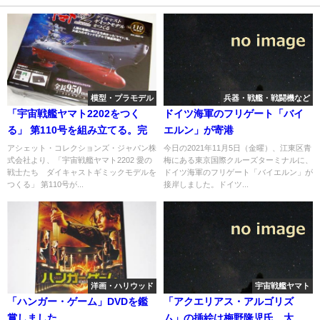
模型・プラモデル
兵器・戦艦・戦闘機など
「宇宙戦艦ヤマト2202をつく
ドイツ海軍のフリゲート「バイ
る」 第110号を組み立てる。完
エルン」が寄港
アシェット・コレクションズ・ジャパン株
今日の2021年11月5日（金曜）、江東区青
式会社より、「宇宙戦艦ヤマト2202 愛の
梅にある東京国際クルーズターミナルに、
戦士たち ダイキャストギミックモデルを
ドイツ海軍のフリゲート「バイエルン」が
つくる」 第110号が...
接岸しました。ドイツ...
洋画・ハリウッド
宇宙戦艦ヤマト
「ハンガー・ゲーム」DVDを鑑
「アクエリアス・アルゴリズ
賞しました。
ム」の挿絵は梅野隆児氏、大学