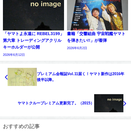
「ヤマトよ永遠に REBEL3199」
書籍「交響組曲 宇宙戦艦ヤマト
第六章 トレーディングアクリル
を弾きたい!!」が着弾
キーホルダーが公開
2026年6月2日
2026年6月12日
プレミアム会報誌Vol.11届く！ヤマト新作は2016年
後半以降。
ヤマトクループレミアム更新完了。（2015）
おすすめの記事