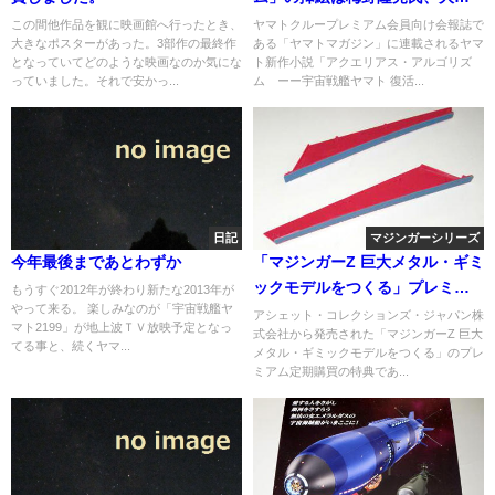
にてヤマト2199総監督が出演。
この間他作品を観に映画館へ行ったとき、
ヤマトクループレミアム会員向け会報誌で
大きなポスターがあった。3部作の最終作
ある「ヤマトマガジン」に連載されるヤマ
となっていてどのような映画なのか気にな
ト新作小説「アクエリアス・アルゴリズ
っていました。それで安かっ...
ム ーー宇宙戦艦ヤマト 復活...
日記
マジンガーシリーズ
今年最後まであとわずか
「マジンガーZ 巨大メタル・ギミ
ックモデルをつくる」プレミア
もうすぐ2012年が終わり新たな2013年が
やって来る。 楽しみなのが「宇宙戦艦ヤ
ム特典「後期型ジェットスクラ
アシェット・コレクションズ・ジャパン株
マト2199」が地上波ＴＶ放映予定となっ
式会社から発売された「マジンガーZ 巨大
ンダー」（3）完成へ
てる事と、続くヤマ...
メタル・ギミックモデルをつくる」のプレ
ミアム定期購買の特典であ...