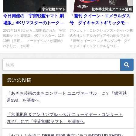
宇宙戦艦ヤマト
松本零士関連アニメ＆漫画
今日開催の「宇宙戦艦ヤマト 劇
「週刊 クイーン・エメラルダス
場版」4Kリマスターのトークイ
号 ダイキャストギミックモデ
ベント記事がアップ
ルをつくる」第127号
2023年12月8日から上映開始された「宇宙
アシェット・コレクションズ・ジャパン株
戦艦ヤマト 劇場版」4Kリマスター。12月
式会社よりアルカディア号の延長である
10日（日曜）、トークイベントが開催さ
「週刊 クイーン・エメラルダス号 ダイ
れました。その時...
キャストギミックモデルをつく...
最近の投稿
「あさお芸術のまちコンサート ユニヴァーサル」にて「銀河鉄
道999」を演奏へ
「宮川彬良＆アンサンブル・ベガ ニューイヤー・コンサート
2027」にて「宇宙戦艦ヤマト」を演奏へ
「ヤマトよ永遠に REBEL3199 東京ソラマチPOP UP SHOP」