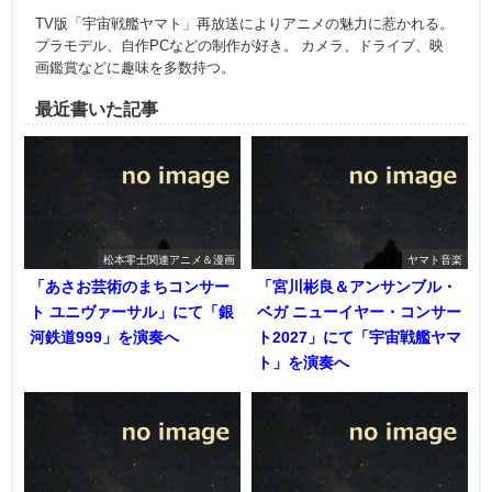
TV版「宇宙戦艦ヤマト」再放送によりアニメの魅力に惹かれる。
プラモデル、自作PCなどの制作が好き。 カメラ、ドライブ、映
画鑑賞などに趣味を多数持つ。
最近書いた記事
松本零士関連アニメ＆漫画
ヤマト音楽
「あさお芸術のまちコンサー
「宮川彬良＆アンサンブル・
ト ユニヴァーサル」にて「銀
ベガ ニューイヤー・コンサー
河鉄道999」を演奏へ
ト2027」にて「宇宙戦艦ヤマ
ト」を演奏へ