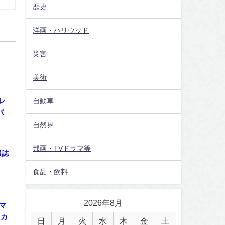
歴史
洋画・ハリウッド
災害
美術
レ
自動車
パ
自然界
邦画・TVドラマ等
報誌
食品・飲料
2026年8月
マ
ミカ
日
月
火
水
木
金
土