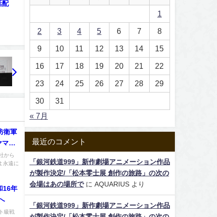
話配
1
2
3
4
5
6
7
8
9
10
11
12
13
14
15
16
17
18
19
20
21
22
23
24
25
26
27
28
29
30
31
« 7月
球防衛軍
最近のコメント
ヤマト
社から
「銀河鉄道999」新作劇場アニメーション作品
よ永遠に
が製作決定/「松本零士展 創作の旅路」の次の
会場はあの場所で
に
AQUARIUS
より
和16年
へ
「銀河鉄道999」新作劇場アニメーション作品
ト級戦
が製作決定/「松本零士展 創作の旅路」の次の