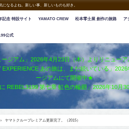
は気になるよね。新しい事、新しいものも好き。
年記念 特設サイト
YAMATO CREW
松本零士展 創作の旅路
ア
199公式
ージアム」2026年4月23日（木）よりリニュー
XY EXPERIENCE あの旅は、まだ続いている」2
ージアムにて開催中★
REBEL3199 第七章 虹色の輪廻」2026年10
ヤマトクループレミアム更新完了。（2015）