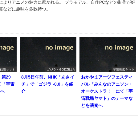
によりアニメの魅力に惹かれる。 プラモデル、自作PCなどの制作が好
鑑賞などに趣味を多数持つ。
戦艦ヤマト
ゴジラ・GODZILLA
宇宙戦艦ヤマト
第29
8月5日午前、NHK「あさイ
おかやまアーツフェスティ
て「宇宙
チ」で「ゴジラ -0.0」を紹
バル「みんなのアニソン・
奏へ
介
オーケストラ！」にて「宇
宙戦艦ヤマト」のテーマな
どを演奏へ