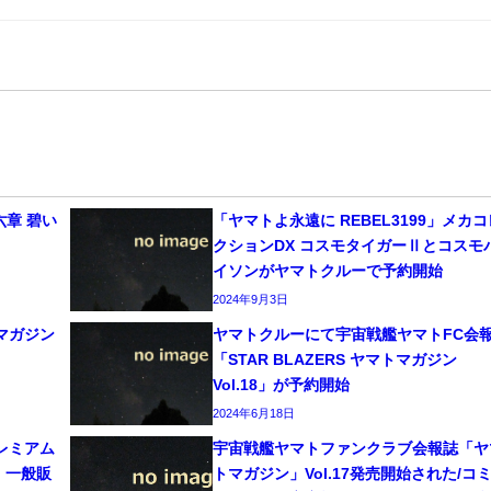
六章 碧い
「ヤマトよ永遠に REBEL3199」メカコ
クションDX コスモタイガーⅡとコスモ
イソンがヤマトクルーで予約開始
2024年9月3日
マガジン
ヤマトクルーにて宇宙戦艦ヤマトFC会
「STAR BLAZERS ヤマトマガジン
Vol.18」が予約開始
2024年6月18日
レミアム
宇宙戦艦ヤマトファンクラブ会報誌「ヤ
、一般販
トマガジン」Vol.17発売開始された/コ