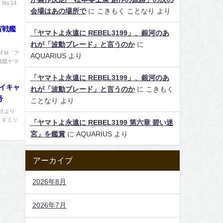
o.14
会場はあの場所で
に
こきもく ことなり
より
宙戦艦
「ヤマトよ永遠に REBEL3199」、銀河のあ
れが「波動ブレード」と言うのか
に
-FM「ア
AQUARIUS
より
戦艦ヤマ
「ヤマトよ永遠に REBEL3199」、銀河のあ
ダイキャ
れが「波動ブレード」と言うのか
に
こきもく
号
ことなり
より
社より
トギミッ
「ヤマトよ永遠に REBEL3199 第六章 碧い迷
宮」を鑑賞
に
AQUARIUS
より
アーカイブ
2026年8月
2026年7月