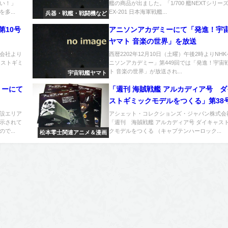
い！」
艦の商品が出ました。「1/700 艦NEXTシリーズ N
多...
EX-201 日本海軍戦艦...
兵器・戦艦・戦闘機など
第10号
アニソンアカデミーにて「発進！宇
ヤマト 音楽の世界」を放送
会社より
西暦2202年12月10日（土曜）午後2時よりNHK
ャストギミ
ニソンアカデミー」第449回では「発進！宇宙
ト 音楽の世界」が放送され...
宇宙戦艦ヤマト
リーにて
「週刊 海賊戦艦 アルカディア号 
ストギミックモデルをつくる」第38
設エリア
アシェット・コレクションズ・ジャパン株式会
示されて
「週刊 海賊戦艦 アルカディア号 ダイキャス
で...
クモデルをつくる （キャプテンハーロック...
松本零士関連アニメ＆漫画