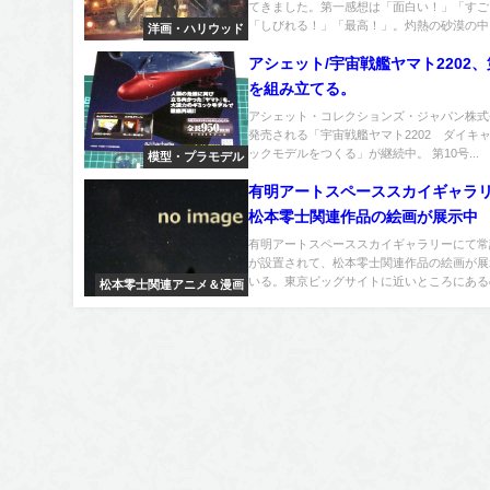
てきました。第一感想は「面白い！」「すご
「しびれる！」「最高！」。灼熱の砂漠の中を
洋画・ハリウッド
アシェット/宇宙戦艦ヤマト2202、
を組み立てる。
アシェット・コレクションズ・ジャパン株式
発売される「宇宙戦艦ヤマト2202 ダイキ
ックモデルをつくる」が継続中。 第10号...
模型・プラモデル
有明アートスペーススカイギャラ
松本零士関連作品の絵画が展示中
有明アートスペーススカイギャラリーにて常
が設置されて、松本零士関連作品の絵画が展
いる。東京ビッグサイトに近いところにあるの
松本零士関連アニメ＆漫画