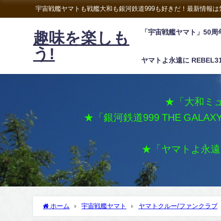
宇宙戦艦ヤマトも戦艦大和も銀河鉄道999も好きだ！最新情報
「宇宙戦艦ヤマト」50周
趣味を楽しも
う!
ヤマトよ永遠に REBEL3
★「大和ミュ
★「銀河鉄道999 THE GALA
★「ヤマトよ永遠に 
ホーム
宇宙戦艦ヤマト
ヤマトクルー/ファンクラブ