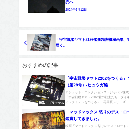
売へ
2024年6月12日
「宇宙戦艦ヤマト2199艦艇精密機械画集」
届く。
おすすめの記事
「宇宙戦艦ヤマト2202をつくる」 
（第28号）-ヒュウガ編
アシェット・コレクションズ・ジャパン株式
「宇宙戦艦ヤマト2202 愛の戦士たち ダイ
ミックモデルをつくる」、再延長シリーズ...
模型・プラモデル
「マッドマックス 怒りのデス・ロ
鑑賞してきました。
映画「マッドマックス 怒りのデス・ロード