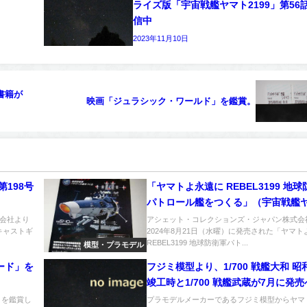
ライズ版「宇宙戦艦ヤマト2199」第56
信中
2023年11月10日
書籍が
映画「ジュラシック・ワールド」を鑑賞。
第198号
「ヤマトよ永遠に REBEL3199 地
パトロール艦をつくる」（宇宙戦艦
2202をつくる 第271号）第21号
会社より
アシェット・コレクションズ・ジャパン株式会
キャストギ
2024年8月21日（水曜）に発売された「ヤマト
REBEL3199 地球防衛軍パト...
模型・プラモデル
ード」を
フジミ模型より、1/700 戦艦大和 昭
竣工時と1/700 戦艦武蔵が7月に発売
」を鑑賞し
プラモデルメーカーであるフジミ模型からヤマ