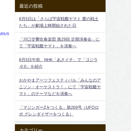
最近の投稿
8月5日は「さらば宇宙戦艦ヤマト 愛の戦士
たち」が劇場上映開始された日
RIUS
「川口交響吹奏楽団 第29回 定期演奏会」に
て「宇宙戦艦ヤマト」を演奏へ
8月5日午前、NHK「あさイチ」で「ゴジラ
-0.0」を紹介
おかやまアーツフェスティバル「みんなのア
ニソン・オーケストラ！」にて「宇宙戦艦ヤ
マト」のテーマなどを演奏へ
「マジンガーZをつくる」第269号（UFOロ
ボ グレンダイザーをつくる）
カテゴリー