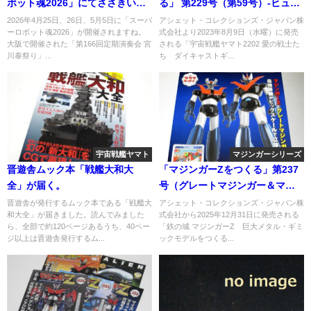
ボット魂2026」にてささきいさ
る」 第229号（第59号）-ヒュウ
おさんがご出演、視聴券販売中
ガ編
2026年4月25日、26日、5月5日に「スーパ
アシェット・コレクションズ・ジャパン株
ーロボット魂2026」が開催されますね。
式会社より2023年8月9日（水曜）に発売
大阪で開催された「第166回定期演奏会 宮
される「宇宙戦艦ヤマト2202 愛の戦士た
川泰祭り」...
ち ダイキャストギ...
宇宙戦艦ヤマト
マジンガーシリーズ
晋遊舎ムック本「戦艦大和大
「マジンガーZをつくる」第237
全」が届く。
号（グレートマジンガー＆マジ
ンガーZ 最強装備編）
晋遊舎が発行するムック本である「戦艦大
アシェット・コレクションズ・ジャパン株
和大全」が届きました。読んでみました
式会社から2025年12月31日に発売される
ら、全部で約120ページあるうち、40ペー
「鉄の城 マジンガーZ 巨大メタル・ギミ
ジ以上は晋遊舎発行するム...
ックモデルをつくる...