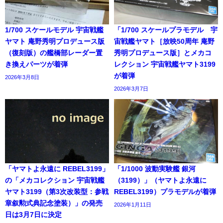
1/700 スケールモデル 宇宙戦艦
「1/700 スケールプラモデル 宇
ヤマト 庵野秀明プロデュース版
宙戦艦ヤマト［放映50周年 庵野
（復刻版）の艦橋部レーダー置
秀明プロデュース版］とメカコ
き換えパーツが着弾
レクション 宇宙戦艦ヤマト3199
が着弾
2026年3月8日
2026年3月7日
「ヤマトよ永遠に REBEL3199」
「1/1000 波動実験艦 銀河
の「メカコレクション 宇宙戦艦
（3199）」（ヤマトよ永遠に
ヤマト3199（第3次改装型：参戦
REBEL3199）プラモデルが着弾
章叙勲式典記念塗装）」の発売
2026年1月11日
日は3月7日に決定