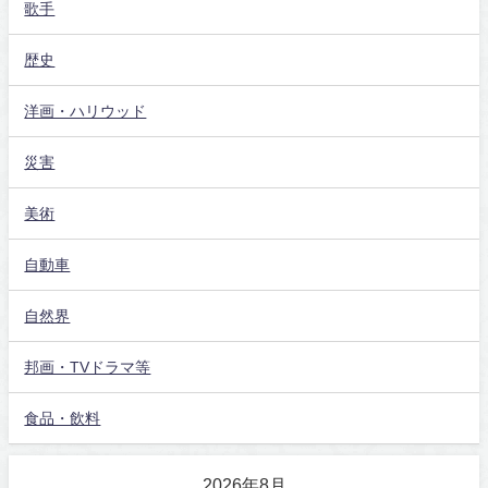
歌手
歴史
洋画・ハリウッド
災害
美術
自動車
自然界
邦画・TVドラマ等
食品・飲料
2026年8月