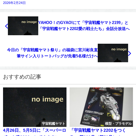
2026年2月24日
YAHOO！のGYAO!にて「宇宙戦艦ヤマト2199」と
「宇宙戦艦ヤマト2202愛の戦士たち」全話分放送へ
今日の「宇宙戦艦ヤマト祭り」の福袋に宮川彬良直
筆サイン入りトートバッグが先着5名様だけへ
おすすめの記事
宇宙戦艦ヤマト
模型・プラモデル
4月26日、5月5日に「スーパーロ
「宇宙戦艦ヤマト2202をつく