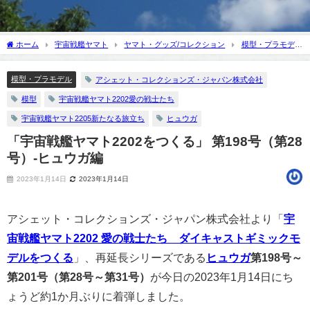
ホーム
宇宙戦艦ヤマト
ヤマト・グッズ/コレクション
模型・プラモデ
ル
「宇宙戦艦ヤマト2202をつくる」 第198号（第28号）-ヒュウガ編
模型・プラモデル
アシェット・コレクションズ・ジャパン株式会社
模型
宇宙戦艦ヤマト2202愛の戦士たち
宇宙戦艦ヤマト2205新たなる旅立ち
ヒュウガ
「宇宙戦艦ヤマト2202をつくる」 第198号（第28
号）-ヒュウガ編
2023年1月14日
2023年1月14日
アシェット・コレクションズ・ジャパン株式会社より「
宇
宙戦艦ヤマト2202 愛の戦士たち ダイキャストギミックモ
デルをつくる
」、再延長シリーズである
ヒュウガ
第198号～
第201号（第28号～第31号）
が今日の2023年1月14日にち
ょうど約1か月ぶりに着弾しました。