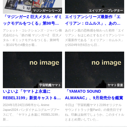
マジンガーシリーズ
エイリアン・プレデター
「マジンガーZ 巨大メタル・ギミ
エイリアンシリーズ最新作「エ
ックモデルをつくる」第98号
イリアン：ロムルス」、あの恐
（１）
怖が再び帰ってくる
アシェット・コレクションズ・ジャパン株
あのドン底の恐怖感を味わった初作「エイ
式会社から「鉄の城 マジンガーZ 巨大メ
リアン」をはじめとするエイリアンシリー
タル・ギミックモデルをつくる」第98号
ズ最新作である「エイリアン：ロムルス」
～第101号の4冊分が着...
が2024年9月6日から日...
宇宙戦艦ヤマト
ヤマト音楽
いよいよ「ヤマトよ永遠に
「YAMATO SOUND
REBEL3199」新規キャスト＆キ
ALMANAC」、9月発売分を鑑賞
ャラクターが明らかに。
2024年3月24日15時半から Anime
今日は「宇宙戦艦ヤマト2199オリジナル
Japan2024 バンダイナムコグループブー
サウンドトラック盤Part3」の発売日です
スにて、「ヤマトよ永遠に REBEL3199」
ね。印象は如何でしょうか。このタイトル
新...
とまとめ買いしていた...