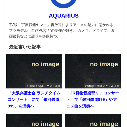
AQUARIUS
TV版「宇宙戦艦ヤマト」再放送によりアニメの魅力に惹かれる。
プラモデル、自作PCなどの制作が好き。 カメラ、ドライブ、映
画鑑賞などに趣味を多数持つ。
最近書いた記事
松本零士関連アニメ＆漫画
松本零士関連アニメ＆漫画
「大阪弁護士会 ランチタイム
「JR貨物音楽部ミニコンサー
コンサート」にて「銀河鉄道
ト」で「銀河鉄道999」やア
999」を演奏へ
ニメ曲を演奏へ