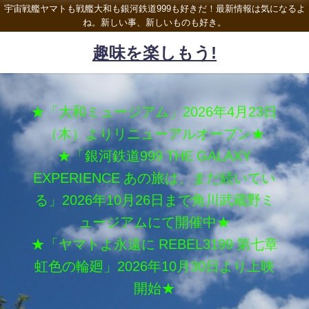
宇宙戦艦ヤマトも戦艦大和も銀河鉄道999も好きだ！最新情報は気になるよ
ね。新しい事、新しいものも好き。
趣味を楽しもう!
★「大和ミュージアム」2026年4月23日
（木）よりリニューアルオープン★
★「銀河鉄道999 THE GALAXY
EXPERIENCE あの旅は、まだ続いてい
る」2026年10月26日まで角川武蔵野ミ
ュージアムにて開催中★
★「ヤマトよ永遠に REBEL3199 第七章
虹色の輪廻」2026年10月30日より上映
開始★