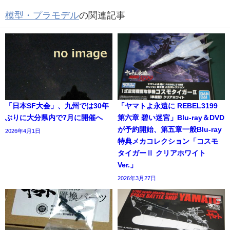
模型・プラモデル
の関連記事
「日本SF大会」、九州では30年
「ヤマトよ永遠に REBEL3199
ぶりに大分県内で7月に開催へ
第六章 碧い迷宮」Blu-ray＆DVD
が予約開始、第五章一般Blu-ray
2026年4月1日
特典メカコレクション「コスモ
タイガーⅡ クリアホワイト
Ver.」
2026年3月27日