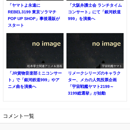
「ヤマトよ永遠に
「大阪弁護士会 ランチタイム
REBEL3199 東京ソラマチ
コンサート」にて「銀河鉄道
POP UP SHOP」事後通販が
999」を演奏へ
スタート
松本零士関連アニメ＆漫画
宇宙戦艦ヤマト
「JR貨物音楽部ミニコンサー
リメークシリーズのキャラク
ト」で「銀河鉄道999」やア
ター、メカの人気投票企画
ニメ曲を演奏へ
「宇宙戦艦ヤマト2199～
3199総選挙」が始動
コメント一覧