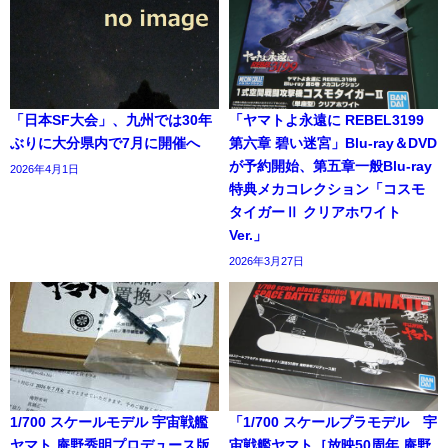
「日本SF大会」、九州では30年
「ヤマトよ永遠に REBEL3199
ぶりに大分県内で7月に開催へ
第六章 碧い迷宮」Blu-ray＆DVD
が予約開始、第五章一般Blu-ray
2026年4月1日
特典メカコレクション「コスモ
タイガーⅡ クリアホワイト
Ver.」
2026年3月27日
1/700 スケールモデル 宇宙戦艦
「1/700 スケールプラモデル 宇
ヤマト 庵野秀明プロデュース版
宙戦艦ヤマト［放映50周年 庵野