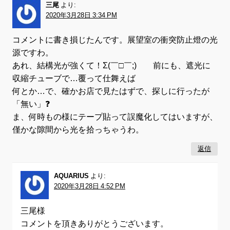
三尾
より:
2020年3月28日 3:34 PM
コメントに書き損じたんです。展望室の衝突防止燈の光
源ですわ。
あれ、結構光が強くて！Σ(￣□￣;) 前にも、遮光に
収縮チューブで…覆って仕舞えば
何とか…で、確かお店で見たはずで、探しに行ったが
「無い」❓
ま、何時もの様にテープ貼って誤魔化してはいますが、
僅かな隙間から光を拾っちゃうわ。
返信
AQUARIUS
より:
2020年3月28日 4:52 PM
三尾様
コメントを頂きありがとうございます。