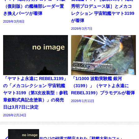
（復刻版）の艦橋部レーダー置
秀明プロデュース版］とメカコ
き換えパーツが着弾
レクション 宇宙戦艦ヤマト3199
が着弾
2026年3月8日
2026年3月7日
「ヤマトよ永遠に REBEL3199」
「1/1000 波動実験艦 銀河
の「メカコレクション 宇宙戦艦
（3199）」（ヤマトよ永遠に
ヤマト3199（第3次改装型：参戦
REBEL3199）プラモデルが着弾
章叙勲式典記念塗装）」の発売
2026年1月11日
日は3月7日に決定
2026年2月24日
サウジの砂漠で開店された「戦艦大和カフェ」