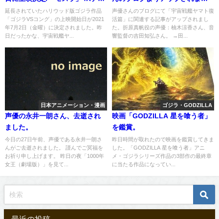
タル化へ
た
延長されていたハリウッド版ゴジラ作品
声優さんのブログにて「宇宙戦艦ヤマト復
「ゴジラVSコング」の上映開始日が2021
活篇」に関連する記事がアップされまし
年7月2日（金曜）に決定されました。昨
た。折原真帆役の声優：柚木涼香さん、音
日だったかな、宇宙戦艦ヤ...
響監督の吉田知弘さん。 →田...
日本アニメーション・漫画
ゴジラ・GODZILLA
声優の永井一朗さん、去逝され
映画「GODZILLA 星を喰う者」
ました。
を鑑賞。
今日の27日午前、声優である永井一朗さ
昨日時間が取れたので映画を鑑賞してきま
んがご去逝されました。 謹んでご冥福を
した。「GODZILLA 星を喰う者」アニ
お祈り申し上げます。 昨日の夜「1000年
メ・ゴジラシリーズ作品の3部作の最終章
女王（劇場版）」を見て...
に当たる作品になってい...
最近の投稿