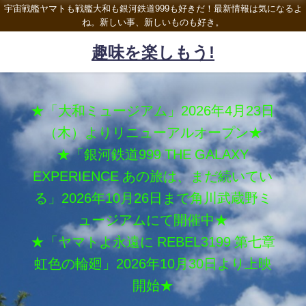
宇宙戦艦ヤマトも戦艦大和も銀河鉄道999も好きだ！最新情報は気になるよ
ね。新しい事、新しいものも好き。
趣味を楽しもう!
★「大和ミュージアム」2026年4月23日
（木）よりリニューアルオープン★
★「銀河鉄道999 THE GALAXY
EXPERIENCE あの旅は、まだ続いてい
る」2026年10月26日まで角川武蔵野ミ
ュージアムにて開催中★
★「ヤマトよ永遠に REBEL3199 第七章
虹色の輪廻」2026年10月30日より上映
開始★