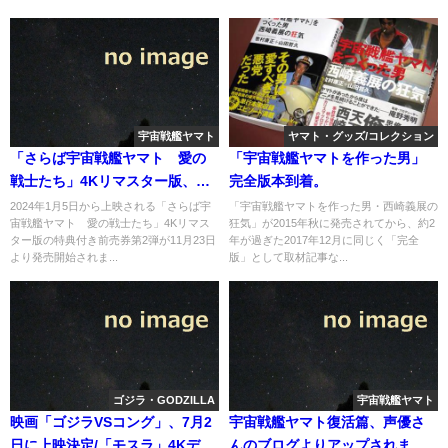
宇宙戦艦ヤマト
ヤマト・グッズ/コレクション
「さらば宇宙戦艦ヤマト 愛の
「宇宙戦艦ヤマトを作った男」
戦士たち」4Kリマスター版、特
完全版本到着。
典付き前売券第2弾が発売へ
2024年1月5日から上映される「さらば宇
「宇宙戦艦ヤマトを作った男・西崎義展の
宙戦艦ヤマト 愛の戦士たち」4Kリマス
狂気」が2015年秋に発売されてから、約2
ター版の特典付き前売券第2弾が11月23日
年が過ぎた2017年12月に同じく「完全
より発売開始されま...
版」として取材記事な...
ゴジラ・GODZILLA
宇宙戦艦ヤマト
映画「ゴジラVSコング」、7月2
宇宙戦艦ヤマト復活篇、声優さ
日に上映決定/「モスラ」4Kデジ
んのブログよりアップされまし