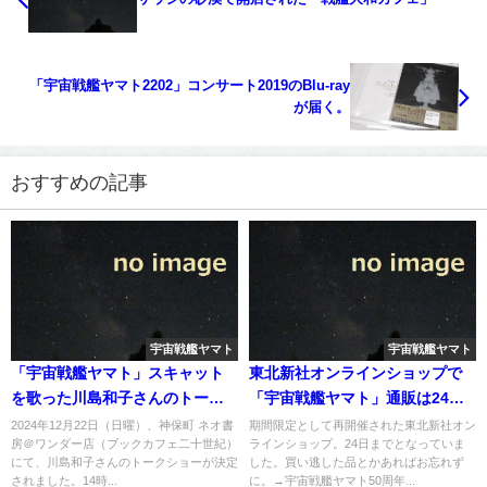
「宇宙戦艦ヤマト2202」コンサート2019のBlu-ray
が届く。
おすすめの記事
宇宙戦艦ヤマト
宇宙戦艦ヤマト
「宇宙戦艦ヤマト」スキャット
東北新社オンラインショップで
を歌った川島和子さんのトーク
「宇宙戦艦ヤマト」通販は24日
ショーが決定へ
まで
2024年12月22日（日曜）、神保町 ネオ書
期間限定として再開催された東北新社オン
房＠ワンダー店（ブックカフェ二十世紀）
ラインショップ。24日までとなっていま
にて、川島和子さんのトークショーが決定
した。買い逃した品とかあればお忘れず
されました。14時...
に。→宇宙戦艦ヤマト50周年...