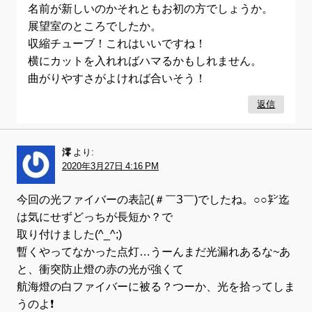
名前が新しいのかそれともお初の方でしょうか。
展望室のところでしたか。
収縮チューブ！これはいいですね！
横にカットを入れればハマるかもしれません。
曲がりやすさがよければ合いそう！
返信
澪
より:
2020年3月27日 4:16 PM
今回の光ファイバーの表記(＃￣З￣)でしたね。○○㌢迄
は気にせずどっちが長短か？で
取り付けました(^_^;)
暫くやってなかった点灯…うーんまだ光漏れあるな~あ
と、衝突防止燈の赤の光が強くて
航海燈の白ファイバーに被る？つーか、光を拾ってしま
うのよ❗