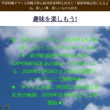
宇宙戦艦ヤマトも戦艦大和も銀河鉄道999も好きだ！最新情報は気になるよ
ね。新しい事、新しいものも好き。
趣味を楽しもう!
★「大和ミュージアム」2026年4月23日
（木）よりリニューアルオープン★
★「銀河鉄道999 THE GALAXY
EXPERIENCE あの旅は、まだ続いてい
る」2026年10月26日まで角川武蔵野ミ
ュージアムにて開催中★
★「ヤマトよ永遠に REBEL3199 第七章
虹色の輪廻」2026年10月30日より上映
開始★