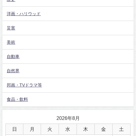
洋画・ハリウッド
災害
美術
自動車
自然界
邦画・TVドラマ等
食品・飲料
2026年8月
日
月
火
水
木
金
土