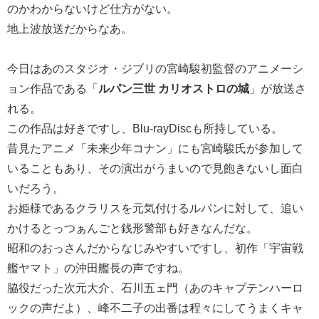
のかわからないけど仕方がない。
地上波放送だからなあ。
今日はあのスタジオ・ジブリの宮崎駿初監督のアニメーシ
ョン作品である「
ルパン三世 カリオストロの城
」が放送さ
れる。
この作品は好きですし、Blu-rayDiscも所持している。
昔見たアニメ「未来少年コナン」にも宮崎駿氏が参加して
いることもあり、その演出がうまいので見飽きないし面白
いだろう。
お姫様であるクラリスを元気付けるルパンに対して、追い
かけるとっつぁんごと銭形警部も好きなんだな。
昭和のおっさんだからなじみやすいですし、初作「宇宙戦
艦ヤマト」の沖田艦長の声ですね。
脇役だった次元大介、石川五ェ門（あのキャプテンハーロ
ックの声だよ）、峰不二子の出番は程々にしてうまくキャ