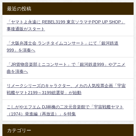
最近の投稿
「ヤマトよ永遠に REBEL3199 東京ソラマチPOP UP SHOP」
事後通販がスタート
「大阪弁護士会 ランチタイムコンサート」にて「銀河鉄道
999」を演奏へ
「JR貨物音楽部ミニコンサート」で「銀河鉄道999」やアニメ
曲を演奏へ
リメークシリーズのキャラクター、メカの人気投票企画「宇宙
戦艦ヤマト2199～3199総選挙」が始動
こしがやエフエム DJ林檎の二次元音楽館で「宇宙戦艦ヤマト
（1974）発進編（再放送）」を特集
カテゴリー