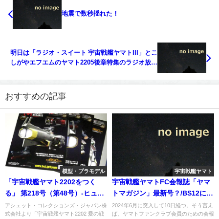
地震で数秒揺れた！
明日は「ラジオ・スイート 宇宙戦艦ヤマトIII」とこ
しがやエフエムのヤマト2205後章特集のラジオ放送
/ Yuccaが歌うヤマトスキャット
おすすめの記事
模型・プラモデル
宇宙戦艦ヤマト
「宇宙戦艦ヤマト2202をつく
宇宙戦艦ヤマトFC会報誌「ヤマ
る」 第218号（第48号）-ヒュウ
トマガジン」最新号？/BS12にて
ガ編
ヤマト2199追憶の航海と星巡る
アシェット・コレクションズ・ジャパン株
2024年6月に突入して10日経つ。そう言え
式会社より「宇宙戦艦ヤマト2202 愛の戦
ば、ヤマトファンクラブ会員のための会報
方舟が放送へ