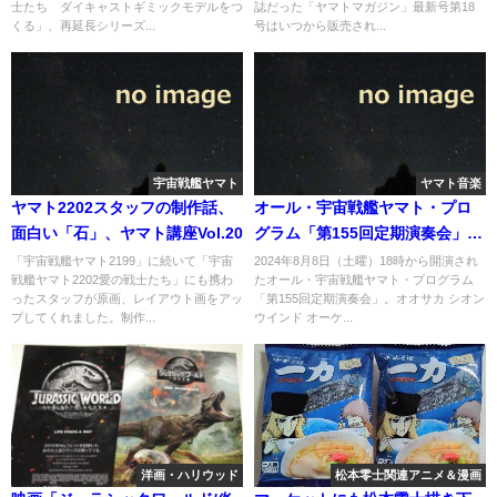
士たち ダイキャストギミックモデルをつ
誌だった「ヤマトマガジン」最新号第18
くる」、再延長シリーズ...
号はいつから販売され...
宇宙戦艦ヤマト
ヤマト音楽
ヤマト2202スタッフの制作話、
オール・宇宙戦艦ヤマト・プロ
面白い「石」、ヤマト講座Vol.20
グラム「第155回定期演奏会」の
ライブ配信を視聴
「宇宙戦艦ヤマト2199」に続いて「宇宙
2024年8月8日（土曜）18時から開演され
戦艦ヤマト2202愛の戦士たち」にも携わ
たオール・宇宙戦艦ヤマト・プログラム
ったスタッフが原画、レイアウト画をアッ
「第155回定期演奏会」。オオサカ シオン
プしてくれました。制作...
ウインド オーケ...
洋画・ハリウッド
松本零士関連アニメ＆漫画