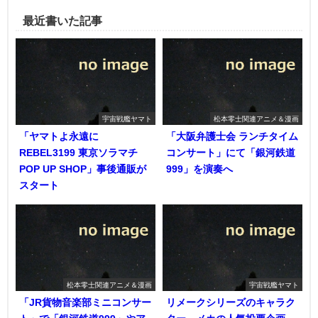
最近書いた記事
宇宙戦艦ヤマト
松本零士関連アニメ＆漫画
「ヤマトよ永遠に
「大阪弁護士会 ランチタイム
REBEL3199 東京ソラマチ
コンサート」にて「銀河鉄道
POP UP SHOP」事後通販が
999」を演奏へ
スタート
松本零士関連アニメ＆漫画
宇宙戦艦ヤマト
「JR貨物音楽部ミニコンサー
リメークシリーズのキャラク