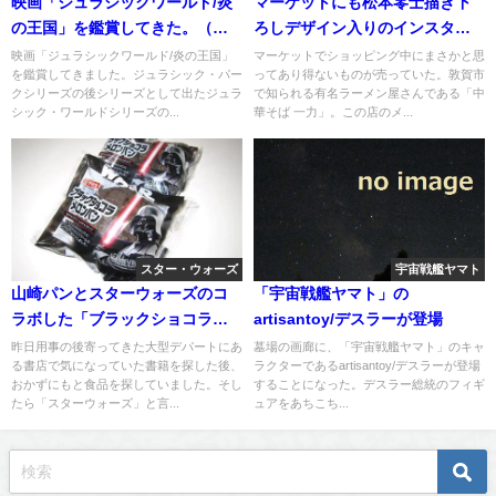
映画「ジュラシックワールド/炎
マーケットにも松本零士描き下
の王国」を鑑賞してきた。（ネ
ろしデザイン入りのインスタン
タバレあり）
トパック「中華そば 一力」が売
映画「ジュラシックワールド/炎の王国」
マーケットでショッピング中にまさかと思
を鑑賞してきました。ジュラシック・パー
ってあり得ないものが売っていた。敦賀市
っていた
クシリーズの後シリーズとして出たジュラ
で知られる有名ラーメン屋さんである「中
シック・ワールドシリーズの...
華そば 一力」。この店のメ...
スター・ウォーズ
宇宙戦艦ヤマト
山崎パンとスターウォーズのコ
「宇宙戦艦ヤマト」の
ラボした「ブラックショコラメ
artisantoy/デスラーが登場
ロンパン」を購入。
昨日用事の後寄ってきた大型デパートにあ
墓場の画廊に、「宇宙戦艦ヤマト」のキャ
る書店で気になっていた書籍を探した後、
ラクターであるartisantoy/デスラーが登場
おかずにもと食品を探していました。そし
することになった。デスラー総統のフィギ
たら「スターウォーズ」と言...
ュアをあちこち...