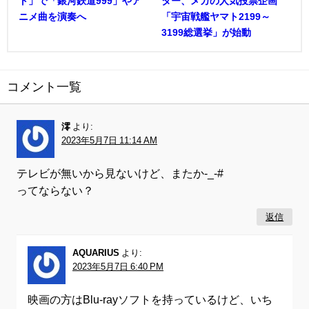
ト」で「銀河鉄道999」やア
ター、メカの人気投票企画
ニメ曲を演奏へ
「宇宙戦艦ヤマト2199～
3199総選挙」が始動
コメント一覧
澪
より:
2023年5月7日 11:14 AM
テレビが無いから見ないけど、またか-_-#
ってならない？
返信
AQUARIUS
より:
2023年5月7日 6:40 PM
映画の方はBlu-rayソフトを持っているけど、いち