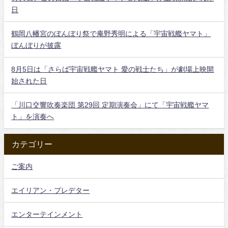
日
鶴岡八幡宮のぼんぼり祭で庵野秀明による「宇宙戦艦ヤマト」
ぼんぼりが披露
8月5日は「さらば宇宙戦艦ヤマト 愛の戦士たち」が劇場上映開
始された日
「川口交響吹奏楽団 第29回 定期演奏会」にて「宇宙戦艦ヤマ
ト」を演奏へ
カテゴリー
ご案内
エイリアン・プレデター
エンターテインメント