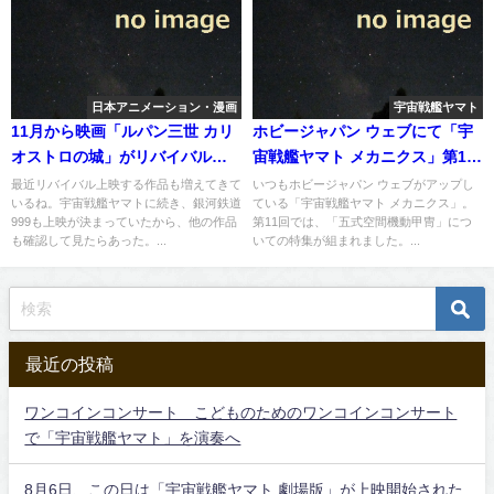
日本アニメーション・漫画
宇宙戦艦ヤマト
11月から映画「ルパン三世 カリ
ホビージャパン ウェブにて「宇
オストロの城」がリバイバル上
宙戦艦ヤマト メカニクス」第11
映へ
回 五式空間機動甲冑特集が掲載
最近リバイバル上映する作品も増えてきて
いつもホビージャパン ウェブがアップし
いるね。宇宙戦艦ヤマトに続き、銀河鉄道
ている「宇宙戦艦ヤマト メカニクス」。
999も上映が決まっていたから、他の作品
第11回では、「五式空間機動甲冑」につ
も確認して見たらあった。...
いての特集が組まれました。...
最近の投稿
ワンコインコンサート こどものためのワンコインコンサート
で「宇宙戦艦ヤマト」を演奏へ
8月6日、この日は「宇宙戦艦ヤマト 劇場版」が上映開始された