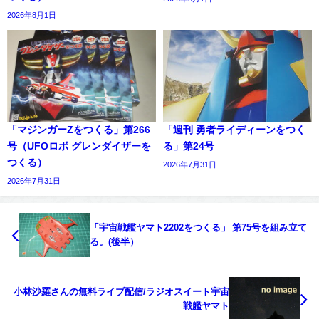
2026年8月1日
「マジンガーZをつくる」第266
「週刊 勇者ライディーンをつく
号（UFOロボ グレンダイザーを
る」第24号
つくる）
2026年7月31日
2026年7月31日
「宇宙戦艦ヤマト2202をつくる」 第75号を組み立て
る。(後半）
小林沙羅さんの無料ライブ配信/ラジオスイート宇宙
戦艦ヤマト