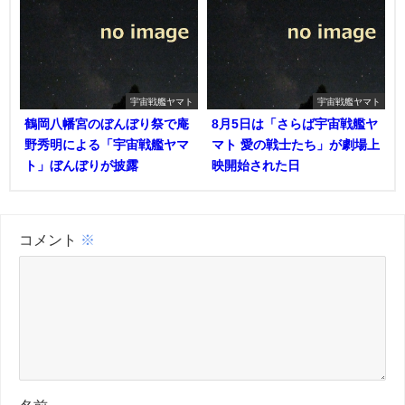
宇宙戦艦ヤマト
宇宙戦艦ヤマト
鶴岡八幡宮のぼんぼり祭で庵
8月5日は「さらば宇宙戦艦ヤ
野秀明による「宇宙戦艦ヤマ
マト 愛の戦士たち」が劇場上
ト」ぼんぼりが披露
映開始された日
コメント
※