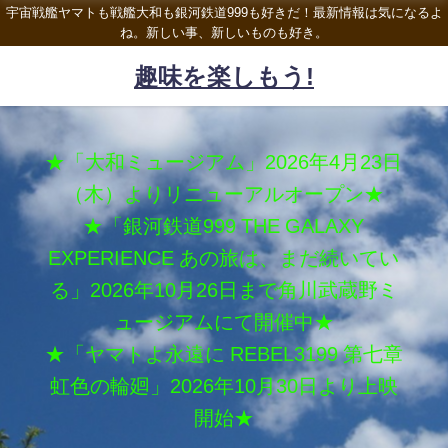
宇宙戦艦ヤマトも戦艦大和も銀河鉄道999も好きだ！最新情報は気になるよ
ね。新しい事、新しいものも好き。
趣味を楽しもう!
★「大和ミュージアム」2026年4月23日
（木）よりリニューアルオープン★
★「銀河鉄道999 THE GALAXY
EXPERIENCE あの旅は、まだ続いてい
る」2026年10月26日まで角川武蔵野ミ
ュージアムにて開催中★
★「ヤマトよ永遠に REBEL3199 第七章
虹色の輪廻」2026年10月30日より上映
開始★