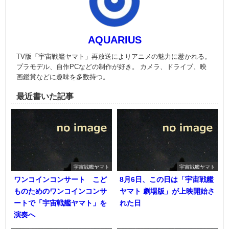
AQUARIUS
TV版「宇宙戦艦ヤマト」再放送によりアニメの魅力に惹かれる。
プラモデル、自作PCなどの制作が好き。 カメラ、ドライブ、映
画鑑賞などに趣味を多数持つ。
最近書いた記事
宇宙戦艦ヤマト
宇宙戦艦ヤマト
ワンコインコンサート こど
8月6日、この日は「宇宙戦艦
ものためのワンコインコンサ
ヤマト 劇場版」が上映開始さ
ートで「宇宙戦艦ヤマト」を
れた日
演奏へ