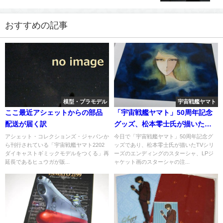
おすすめの記事
模型・プラモデル
宇宙戦艦ヤマト
ここ最近アシェットからの部品
「宇宙戦艦ヤマト」50周年記念
配送が届く訳
グッズ、松本零士氏が描いた、
スターシャの複製原画が今日締
アシェット・コレクションズ・ジャパンか
今日で「宇宙戦艦ヤマト」50周年記念グ
ら刊行されている「宇宙戦艦ヤマト2202
ッズであり、松本零士氏が描いたTVシリ
め切り
ダイキャストギミックモデルをつくる」再
ーズのエンディングのスターシャ、LPジ
延長であるヒュウガが販...
ャケット画のスターシャの注...