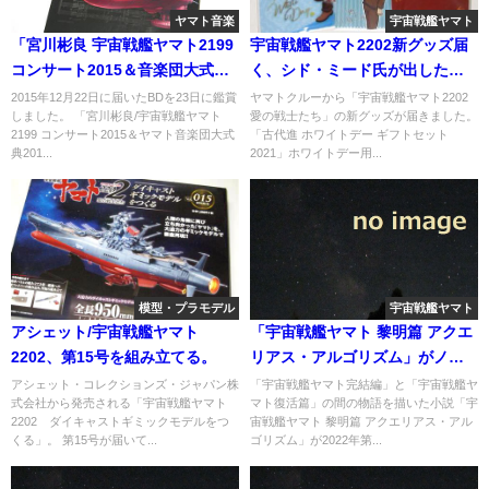
ヤマト音楽
宇宙戦艦ヤマト
「宮川彬良 宇宙戦艦ヤマト2199
宇宙戦艦ヤマト2202新グッズ届
コンサート2015＆音楽団大式典
く、シド・ミード氏が出した幻
2012」BDを鑑賞。
のラフ画。
2015年12月22日に届いたBDを23日に鑑賞
ヤマトクルーから「宇宙戦艦ヤマト2202
しました。 「宮川彬良/宇宙戦艦ヤマト
愛の戦士たち」の新グッズが届きました。
2199 コンサート2015＆ヤマト音楽団大式
「古代進 ホワイトデー ギフトセット
典201...
2021」ホワイトデー用...
模型・プラモデル
宇宙戦艦ヤマト
アシェット/宇宙戦艦ヤマト
「宇宙戦艦ヤマト 黎明篇 アクエ
2202、第15号を組み立てる。
リアス・アルゴリズム」がノミ
ネートされました
アシェット・コレクションズ・ジャパン株
「宇宙戦艦ヤマト完結編」と「宇宙戦艦ヤ
式会社から発売される「宇宙戦艦ヤマト
マト復活篇」の間の物語を描いた小説「宇
2202 ダイキャストギミックモデルをつ
宙戦艦ヤマト 黎明篇 アクエリアス・アル
くる」。 第15号が届いて...
ゴリズム」が2022年第...