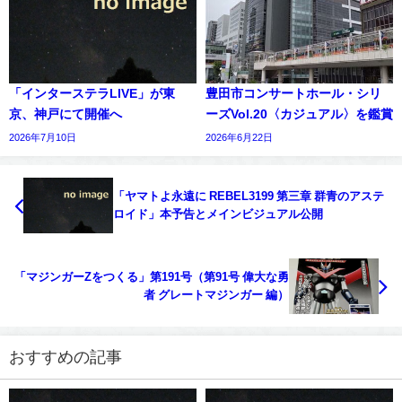
「インターステラLIVE」が東
豊田市コンサートホール・シリ
京、神戸にて開催へ
ーズVol.20〈カジュアル〉を鑑賞
2026年7月10日
2026年6月22日
「ヤマトよ永遠に REBEL3199 第三章 群青のアステ
ロイド」本予告とメインビジュアル公開
「マジンガーZをつくる」第191号（第91号 偉大な勇
者 グレートマジンガー 編）
おすすめの記事