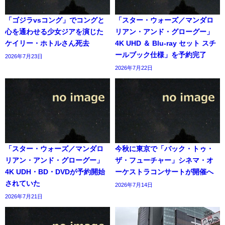
「ゴジラvsコング」でコングと
「スター・ウォーズ／マンダロ
心を通わせる少女ジアを演じた
リアン・アンド・グローグー」
ケイリー・ホトルさん死去
4K UHD ＆ Blu-ray セット スチ
ールブック仕様」を予約完了
2026年7月23日
2026年7月22日
「スター・ウォーズ／マンダロ
今秋に東京で「バック・トゥ・
リアン・アンド・グローグー」
ザ・フューチャー」シネマ・オ
4K UDH・BD・DVDが予約開始
ーケストラコンサートが開催へ
されていた
2026年7月14日
2026年7月21日