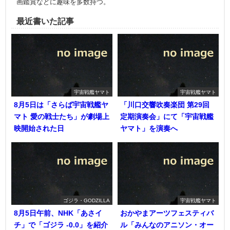
画鑑賞などに趣味を多数持つ。
最近書いた記事
宇宙戦艦ヤマト
宇宙戦艦ヤマト
8月5日は「さらば宇宙戦艦ヤ
「川口交響吹奏楽団 第29回
マト 愛の戦士たち」が劇場上
定期演奏会」にて「宇宙戦艦
映開始された日
ヤマト」を演奏へ
ゴジラ・GODZILLA
宇宙戦艦ヤマト
8月5日午前、NHK「あさイ
おかやまアーツフェスティバ
チ」で「ゴジラ -0.0」を紹介
ル「みんなのアニソン・オー