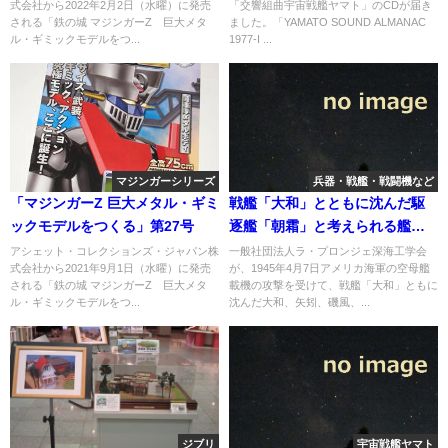
式会社から2022年2月2日（水曜）に発売
「交響組曲宇宙戦艦ヤマト」のCDが届き
される「鉄の城 マジンガーZ 巨大メタ
ました。「YAMATO SOUND ALMANAC
ル・ギミックモデルをつ...
1977-I ...
マジンガーシリーズ
兵器・戦艦・戦闘機など
「マジンガーZ 巨大メタル・ギミ
戦艦「大和」とともに沈んだ駆
ックモデルをつくる」第27号
逐艦「朝霜」と考えられる艦影
を発見
アシェット・コレクションズ・ジャパン株
一般社団法人ラ・プロンジェ深海工学会
式会社から2021年9月1日（水曜）に発売
が、1945年4月7日アメリカ海軍の空母艦
される「鉄の城 マジンガーZ 巨大メタ
載機の攻撃を受けて、戦艦「大和」ともに
ル・ギミックモデルをつ...
沈んだ大和、矢矧、磯風、...
ジブリ
宇宙戦艦ヤマト