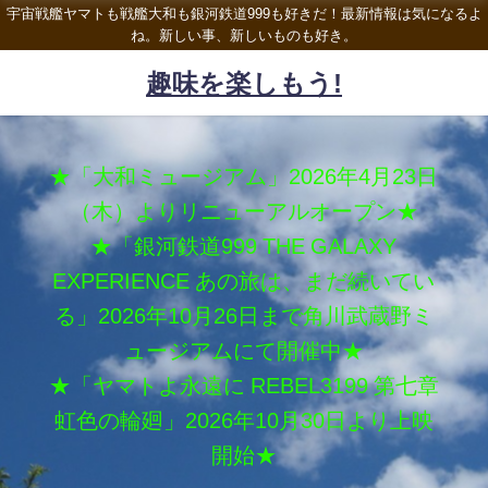
宇宙戦艦ヤマトも戦艦大和も銀河鉄道999も好きだ！最新情報は気になるよ
ね。新しい事、新しいものも好き。
趣味を楽しもう!
★「大和ミュージアム」2026年4月23日
（木）よりリニューアルオープン★
★「銀河鉄道999 THE GALAXY
EXPERIENCE あの旅は、まだ続いてい
る」2026年10月26日まで角川武蔵野ミ
ュージアムにて開催中★
★「ヤマトよ永遠に REBEL3199 第七章
虹色の輪廻」2026年10月30日より上映
開始★