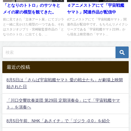
「となりのトトロ」のサツキと
ｄアニメストアにて「宇宙戦艦
メイの家の模型を観てきた。
ヤマト」関連作品が配信中
前に見てきた「立体アート展」にてゴジラ
dアニメストアにて「宇宙戦艦ヤマト」関
と一緒に見かけた模型の一つである。それ
連作品が配信中です。もちろんリメイクシ
はスタジオジブリ・宮崎駿監督作品の「と
リーズである「宇宙戦艦ヤマト2199」か
なりのトトロ」に出てくる、...
ら現在上映官僚の「ヤマト...
最近の投稿
8月5日は「さらば宇宙戦艦ヤマト 愛の戦士たち」が劇場上映開
始された日
「川口交響吹奏楽団 第29回 定期演奏会」にて「宇宙戦艦ヤマ
ト」を演奏へ
8月5日午前、NHK「あさイチ」で「ゴジラ -0.0」を紹介