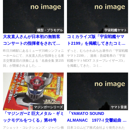
模型・プラモデル
宇宙戦艦ヤマト
大友直人さんが日本初の無観客
コミカライズ版「宇宙戦艦ヤマ
コンサートの指揮者をされてい
ト2199」を掲載してきたコミッ
た。
クNewtype、カドコミサイトへ
昨日川崎駅にあるミューザ川崎シンフォニ
ずっと、むらかわみちお著作の「宇宙戦艦
ーホールにて、大友直人氏が指揮をとる東
ヤマト2199」、漫画：吾嬬竜孝の「宇宙
移転
京交響楽団の演奏による「名曲全集 第155
戦艦ヤマトNEXT スターブレイザーズλ」
回」が開催されました。...
を掲載してきた、コミ...
マジンガーシリーズ
ヤマト音楽
「マジンガーZ 巨大メタル・ギミ
「YAMATO SOUND
ックモデルをつくる」第49号
ALMANAC 1977-I 交響組曲 宇
宙戦艦ヤマト」CDが届く
アシェット・コレクションズ・ジャパン株
日本コロムビア株式会社より発売された