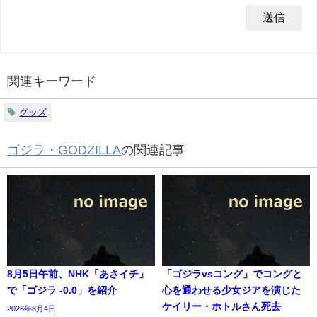
関連キーワード
グッズ
ゴジラ・GODZILLA
の関連記事
8月5日午前、NHK「あさイチ」
「ゴジラvsコング」でコングと
で「ゴジラ -0.0」を紹介
心を通わせる少女ジアを演じた
ケイリー・ホトルさん死去
2026年8月4日