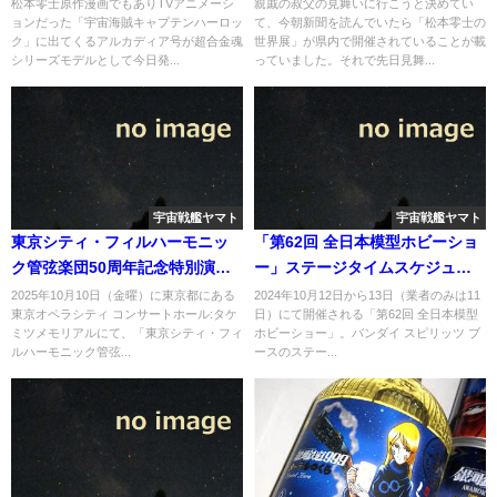
松本零士原作漫画でもありTVアニメーシ
親戚の叔父の見舞いに行こうと決めてい
ョンだった「宇宙海賊キャプテンハーロッ
て、今朝新聞を読んでいたら「松本零士の
ク」に出てくるアルカディア号が超合金魂
世界展」が県内で開催されていることが載
シリーズモデルとして今日発...
っていました。それで先日見舞...
宇宙戦艦ヤマト
宇宙戦艦ヤマト
東京シティ・フィルハーモニッ
「第62回 全日本模型ホビーショ
ク管弦楽団50周年記念特別演奏
ー」ステージタイムスケジュー
会 藤岡幸夫＆東京シティ・フ
ルにて「宇宙戦艦ヤマト新商品
2025年10月10日（金曜）に東京都にある
2024年10月12日から13日（業者のみは11
東京オペラシティ コンサートホール:タケ
日）にて開催される「第62回 全日本模型
ィル シンフォニック・ポップ
紹介ステージ」があった
ミツメモリアルにて、「東京シティ・フィ
ホビーショー」。バンダイ スピリッツ ブ
ス・ナイトにて「宇宙戦艦ヤマ
ルハーモニック管弦...
ースのステー...
ト」を演奏へ