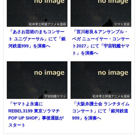
松本零士関連アニメ＆漫画
ヤマト音楽
「あさお芸術のまちコンサー
「宮川彬良＆アンサンブル・
ト ユニヴァーサル」にて「銀
ベガ ニューイヤー・コンサー
河鉄道999」を演奏へ
ト2027」にて「宇宙戦艦ヤマ
ト」を演奏へ
宇宙戦艦ヤマト
松本零士関連アニメ＆漫画
「ヤマトよ永遠に
「大阪弁護士会 ランチタイム
REBEL3199 東京ソラマチ
コンサート」にて「銀河鉄道
POP UP SHOP」事後通販が
999」を演奏へ
スタート