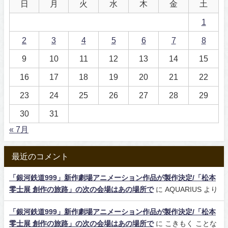
日
月
火
水
木
金
土
1
2
3
4
5
6
7
8
9
10
11
12
13
14
15
16
17
18
19
20
21
22
23
24
25
26
27
28
29
30
31
« 7月
最近のコメント
「銀河鉄道999」新作劇場アニメーション作品が製作決定/「松本
零士展 創作の旅路」の次の会場はあの場所で
に
AQUARIUS
より
「銀河鉄道999」新作劇場アニメーション作品が製作決定/「松本
零士展 創作の旅路」の次の会場はあの場所で
に
こきもく ことな