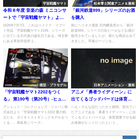
宇宙戦艦ヤマト
松本零士関連アニメ＆漫画
令和８年度 音楽の森 ミニコンサ
「銀河鉄道999」シリーズのお酒
ートで「宇宙戦艦ヤマト」より
を購入
「無限に広がる大宇宙」を演奏
2026年7月7日、これはリメイク・リブー
前にヘリオス酒造 沢内醸造所から「銀河
ト作品「宇宙戦艦ヤマト2199」シリーズ
鉄道999」シリーズの缶ビールなどお酒が
へ
に出ている古代進の誕生日である。埼玉県
販売されていましたが、新たな商品も出て
にある草加市役所 1...
きました。早速ローソンを...
模型・プラモデル
日本アニメーション・漫画
「宇宙戦艦ヤマト2202をつく
アニメ「勇者ライディーン」に
る」 第190号（第20号）-ヒュウ
出てくるゴッドバードは体育授
ガ編
業でやる組み体操がヒントだっ
アシェット・コレクションズ・ジャパン株
へえ～そんな話だったかと納得。昔出てい
式会社より「宇宙戦艦ヤマト2202 愛の戦
たアニメである「勇者ライディーン」に出
た
士たち ダイキャストギミックモデルをつ
てくるゴッドバードは、体育授業でやる組
くる」、再延長シリーズ...
み体操がヒントだったという...