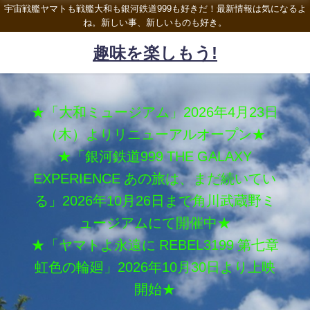
宇宙戦艦ヤマトも戦艦大和も銀河鉄道999も好きだ！最新情報は気になるよ
ね。新しい事、新しいものも好き。
趣味を楽しもう!
★「大和ミュージアム」2026年4月23日
（木）よりリニューアルオープン★
★「銀河鉄道999 THE GALAXY
EXPERIENCE あの旅は、まだ続いてい
る」2026年10月26日まで角川武蔵野ミ
ュージアムにて開催中★
★「ヤマトよ永遠に REBEL3199 第七章
虹色の輪廻」2026年10月30日より上映
開始★