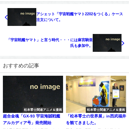
アシェット「宇宙戦艦ヤマト2202をつくる」ケース
注文について。
「宇宙戦艦ヤマト」と言う時代・・・には麻宮騎亜
氏も参加中。
おすすめの記事
松本零士関連アニメ＆漫画
松本零士関連アニメ＆漫画
超合金魂「GX-93 宇宙海賊戦艦
「松本零士の世界展」in西武福井
アルカディア号」発売開始
を観てきました。