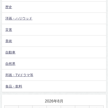
歴史
洋画・ハリウッド
災害
美術
自動車
自然界
邦画・TVドラマ等
食品・飲料
2026年8月