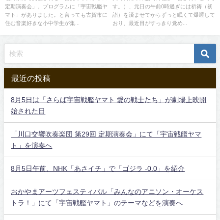
定期演奏会」。プログラムに「宇宙戦艦ヤ
す。）、元日の午前0時過ぎには祈祷（初
マト」がありました。と言っても古賀市に
詣）を済ませてからずっと眠くて爆睡して
住む音楽好きな小中学生が集...
おり、最近目がすっきり覚め...
最近の投稿
8月5日は「さらば宇宙戦艦ヤマト 愛の戦士たち」が劇場上映開
始された日
「川口交響吹奏楽団 第29回 定期演奏会」にて「宇宙戦艦ヤマ
ト」を演奏へ
8月5日午前、NHK「あさイチ」で「ゴジラ -0.0」を紹介
おかやまアーツフェスティバル「みんなのアニソン・オーケス
トラ！」にて「宇宙戦艦ヤマト」のテーマなどを演奏へ