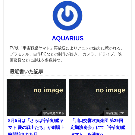
AQUARIUS
TV版「宇宙戦艦ヤマト」再放送によりアニメの魅力に惹かれる。
プラモデル、自作PCなどの制作が好き。 カメラ、ドライブ、映
画鑑賞などに趣味を多数持つ。
最近書いた記事
宇宙戦艦ヤマト
宇宙戦艦ヤマト
8月5日は「さらば宇宙戦艦ヤ
「川口交響吹奏楽団 第29回
マト 愛の戦士たち」が劇場上
定期演奏会」にて「宇宙戦艦
映開始された日
ヤマト」を演奏へ