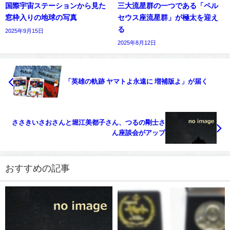
国際宇宙ステーションから見た
三大流星群の一つである「ペル
窓枠入りの地球の写真
セウス座流星群」が極太を迎え
る
2025年9月15日
2025年8月12日
「英雄の軌跡 ヤマトよ永遠に 増補版よ」が届く
ささきいさおさんと堀江美都子さん、つるの剛士さ
ん座談会がアップ
おすすめの記事