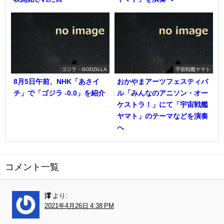
ゴジラ・GODZILLA
宇宙戦艦ヤマト
8月5日午前、NHK「あさイ
おかやまアーツフェスティバ
チ」で「ゴジラ -0.0」を紹介
ル「みんなのアニソン・オー
ケストラ！」にて「宇宙戦艦
ヤマト」のテーマなどを演奏
へ
コメント一覧
澪
より:
2021年4月26日 4:38 PM