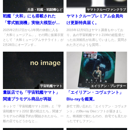
兵器・戦艦・戦闘機など
ヤマトクルー/ファンクラブ
戦艦「大和」にも搭載された
ヤマトクループレミアム会員向
「零式観測機」実物大模型が大
け更新特典届く。
和ミュージアムにて展示へ
2025年2月17日から1年間の休館に入る
2015年12月5日はヤマト講座もやってお
「大和ミュージアム」。その間に仮展示室
り、あの宇宙戦艦ヤマト2199の総監督だ
として「大和ミュージアムサテライト」が
った出渕裕氏が出席していました。質問さ
2月28日にオープンす...
れた方どのような質問...
宇宙戦艦ヤマト
エイリアン・プレデター
量販店でも「宇宙戦艦ヤマト」
「エイリアン・コヴェナント」
関連プラモデル商品が再販
Blu-rayを鑑賞。
ネットで「宇宙戦艦ヤマト2199」と「宇
多忙で買い忘れた「エイリアン・コヴェナ
宙戦艦ヤマト2202 愛の戦士たち」関連プ
ント」のBlu-ray Discソフトが届きまし
ラモデルの再販予約が開始されたから、一
た。映画館で観たものの、自宅でも見たか
般の店でもどうかなと...
ったですしファン...