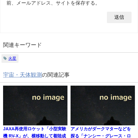
前、メールアドレス、サイトを保存する。
関連キーワード
火星
宇宙・天体観測
の関連記事
JAXA再使用ロケット「小型実験
アメリカがダークマターなどを
機 RV-X」が、横移動して着陸成
探る「ナンシー・グレース・ロ