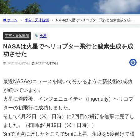
ホーム
宇宙・天体観測
NASAは火星でヘリコプター飛行と酸素生成を成功
させた
宇宙・天体観測
火星
NASAは火星でヘリコプター飛行と酸素生成を成
功させた
2021年4月25日
2021年4月25日
最近NASAのニュースを聞いて分かるように新技術の成功
が続いています。
火星に着陸後、インジェニュイティ（Ingenuity）ヘリコプ
ターの初飛行に成功しました。
そして4月22日（米：日時）に2回目の飛行を無事に完了し
ました。（初回は4月19日（米：日時））
3mで頂点に達したところで5mに上昇、角度を5度傾けて横