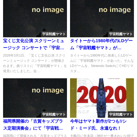
宇宙戦艦ヤマト
宇宙戦艦ヤマト
宝くじ文化公演 スクリーンミュ
タイトーから1980年代のLDゲー
ージック コンサートで「宇宙戦
ム「宇宙戦艦ヤマト」が
艦ヤマト」を演奏へ
Nintendo Switchへ復刻発売へ
2026年3月1日、「宝くじ文化公演 スクリ
タイトーから1980年代に発表したLDゲー
ーンミュージック コンサート」が開催さ
ムに「宇宙戦艦ヤマト」があった。そんな
れます。曲リストに「宇宙戦艦ヤマト」を
LDゲームを、Nintendo SwitchにてHDリマ
発見いたしました。会...
スタ...
宇宙戦艦ヤマト
宇宙戦艦ヤマト
福岡県開催の「古賀キッズブラ
今年はヤマト新作が2つも!/シ
ス定期演奏会」にて「宇宙戦艦
ド・ミード氏、永遠なれ！
ヤマト」を演奏へ
福岡県にて開催される「古賀キッズブラス
大晦日に年末詣（神社が一番きれいな時で