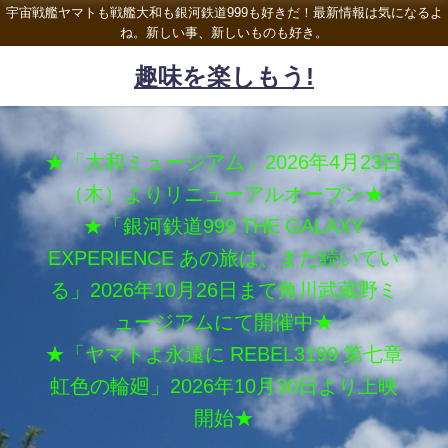
宇宙戦艦ヤマトも戦艦大和も銀河鉄道999も好きだ！最新情報は気になるよ
ね。新しい事、新しいものも好き。
趣味を楽しもう!
★「大和ミュージアム」2026年4月23日
（木）よりリニューアルオープン★
★「銀河鉄道999 THE GALAXY
EXPERIENCE あの旅は、まだ続いてい
る」2026年10月26日まで角川武蔵野ミ
ュージアムにて開催中★
★「ヤマトよ永遠に REBEL3199 第七章
虹色の輪廻」2026年10月30日より上映
開始★