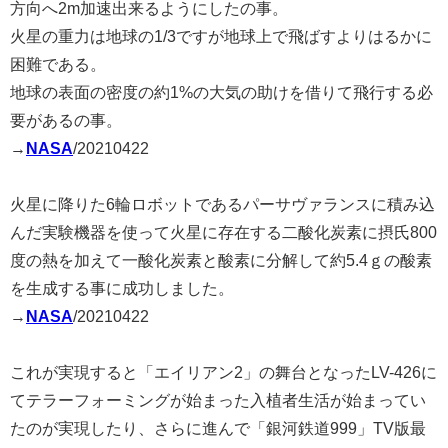
方向へ2m加速出来るようにしたの事。
火星の重力は地球の1/3ですが地球上で飛ばすよりはるかに
困難である。
地球の表面の密度の約1%の大気の助けを借りて飛行する必
要があるの事。
→
NASA
/20210422
火星に降りた6輪ロボットであるパーサヴァランスに積み込
んだ実験機器を使って火星に存在する二酸化炭素に摂氏800
度の熱を加えて一酸化炭素と酸素に分解して約5.4ｇの酸素
を生成する事に成功しました。
→
NASA
/20210422
これが実現すると「エイリアン2」の舞台となったLV-426に
てテラーフォーミングが始まった入植者生活が始まってい
たのが実現したり、さらに進んで「銀河鉄道999」TV版最