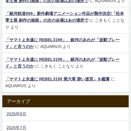
零士展 創作の旅路」の次の会場はあの場所で
に
AQUARIUS
より
「銀河鉄道999」新作劇場アニメーション作品が製作決定/「松本
零士展 創作の旅路」の次の会場はあの場所で
に
こきもく ことな
り
より
「ヤマトよ永遠に REBEL3199」、銀河のあれが「波動ブレー
ド」と言うのか
に
AQUARIUS
より
「ヤマトよ永遠に REBEL3199」、銀河のあれが「波動ブレー
ド」と言うのか
に
こきもく ことなり
より
「ヤマトよ永遠に REBEL3199 第六章 碧い迷宮」を鑑賞
に
AQUARIUS
より
アーカイブ
2026年8月
2026年7月