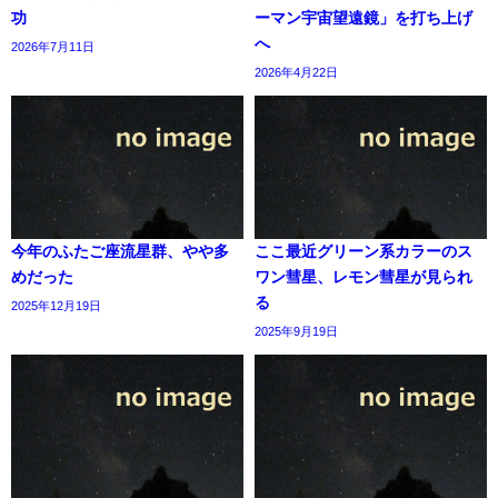
功
ーマン宇宙望遠鏡」を打ち上げ
へ
2026年7月11日
2026年4月22日
今年のふたご座流星群、やや多
ここ最近グリーン系カラーのス
めだった
ワン彗星、レモン彗星が見られ
る
2025年12月19日
2025年9月19日