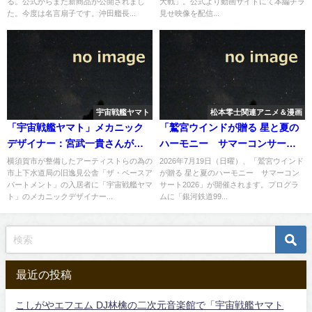
る。公式からまた新商品が公開されまし
大戦」。公式より動画サイトにて本編チラ
た。今度は名言扇子です。沖田艦長...
見せ映像を配信...
宇宙戦艦ヤマト
松本零士関連アニメ＆漫画
「宇宙戦艦ヤマト」メカニック
「鷲宮ウインドが贈る 星と夏の
デザイナー：宮武一貴さんが横
ハーモニー サマーコンサート
須賀旧公舎に入居
2026」にて「銀河鉄道999」が
横須賀市が整備したアーティストらの為の
2026年7月19日（日曜）、「鷲宮ウインド
市上下水道局の旧逸見公舎「ザ・ベースア
が贈る 星と夏のハーモニー サマーコン
演奏へ
パートメント」の入居者に「宇宙戦艦ヤマ
サート2026」が開催されます。プログラ
ト」のメカニックデザイナー...
ムに「銀河鉄道99...
最近の投稿
こしがやエフエム DJ林檎の二次元音楽館で「宇宙戦艦ヤマト