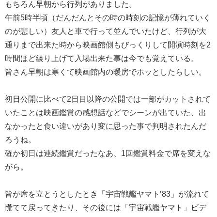
もちろん早朝から行列がありました。
午前5時半頃（だんだんとその時の時刻の記憶が薄れていく
のが悲しい）友人と車で行って並んでいたけど、行列が大
通りまで出来た時から映画館側もびっくりして開演時刻を2
時間ほど繰り上げて入場出来た事は今でも覚えている。
皆さん早朝は寒くて映画館内の暖房でホッとしたらしい。
初日公開に比べて2日目以降の公開では一部がカットされて
いたことは映画鑑賞の感想話などでシーンが出ていた、出
なかったと食い違いがあり変に思った事で判明されたんだ
ろうね。
確か初日は連続鑑賞だったなあ、1回鑑賞料金で席を変えな
がら。
皆が席を立とうとしたとき「宇宙戦艦ヤマト’83」が流れて
慌てて戻ってきたり、その後には「宇宙戦艦ヤマト」ビデ