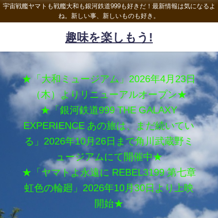
宇宙戦艦ヤマトも戦艦大和も銀河鉄道999も好きだ！最新情報は気になるよ
ね。新しい事、新しいものも好き。
趣味を楽しもう!
★「大和ミュージアム」2026年4月23日
（木）よりリニューアルオープン★
★「銀河鉄道999 THE GALAXY
EXPERIENCE あの旅は、まだ続いてい
る」2026年10月26日まで角川武蔵野ミ
ュージアムにて開催中★
★「ヤマトよ永遠に REBEL3199 第七章
虹色の輪廻」2026年10月30日より上映
開始★