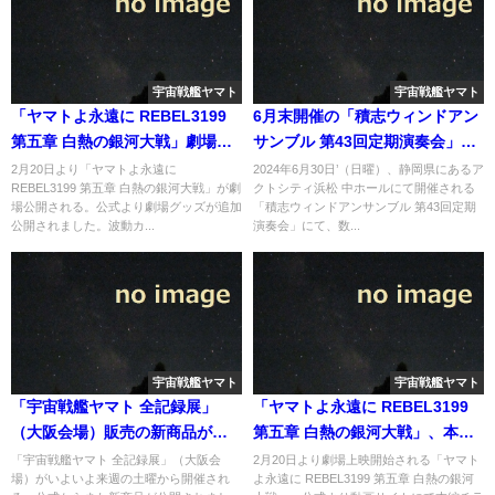
宇宙戦艦ヤマト
宇宙戦艦ヤマト
「ヤマトよ永遠に REBEL3199
6月末開催の「積志ウィンドアン
第五章 白熱の銀河大戦」劇場グ
サンブル 第43回定期演奏会」に
ッズが追加公開（波動カートリ
て、組曲「宇宙戦艦ヤマト」が
2月20日より「ヤマトよ永遠に
2024年6月30日’（日曜）、静岡県にあるア
REBEL3199 第五章 白熱の銀河大戦」が劇
クトシティ浜松 中ホールにて開催される
ッジ弾メタルチャーム）
演奏へ
場公開される。公式より劇場グッズが追加
「積志ウィンドアンサンブル 第43回定期
公開されました。波動カ...
演奏会」にて、数...
宇宙戦艦ヤマト
宇宙戦艦ヤマト
「宇宙戦艦ヤマト 全記録展」
「ヤマトよ永遠に REBEL3199
（大阪会場）販売の新商品が追
第五章 白熱の銀河大戦」、本編
加公開
チラ見せ、OST収録曲の一部
「宇宙戦艦ヤマト 全記録展」（大阪会
2月20日より劇場上映開始される「ヤマト
場）がいよいよ来週の土曜から開催され
よ永遠に REBEL3199 第五章 白熱の銀河
（バースの悲劇）が公開