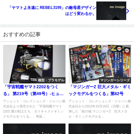
「ヤマトよ永遠に REBEL3199」の敵母星デザイン
はどう変わるか。
おすすめの記事
模型・プラモデル
マジンガーシリーズ
「宇宙戦艦ヤマト2202をつく
「マジンガーZ 巨大メタル・ギミ
る」 第219号（第49号）-ヒュウ
ックモデルをつくる」第82号
ガ編
アシェット・コレクションズ・ジャパン株
アシェット・コレクションズ・ジャパン株
式会社より発売された「宇宙戦艦ヤマト
式会社から2022年10月16日（日曜）に着
2202 愛の戦士たち ダイキャストギミッ
弾した「鉄の城 マジンガーZ 巨大メタ
クモデルをつくる」、再延...
ル・ギミックモデルを...