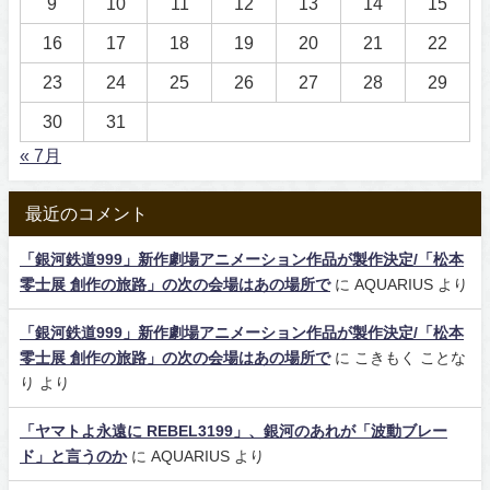
9
10
11
12
13
14
15
16
17
18
19
20
21
22
23
24
25
26
27
28
29
30
31
« 7月
最近のコメント
「銀河鉄道999」新作劇場アニメーション作品が製作決定/「松本
零士展 創作の旅路」の次の会場はあの場所で
に
AQUARIUS
より
「銀河鉄道999」新作劇場アニメーション作品が製作決定/「松本
零士展 創作の旅路」の次の会場はあの場所で
に
こきもく ことな
り
より
「ヤマトよ永遠に REBEL3199」、銀河のあれが「波動ブレー
ド」と言うのか
に
AQUARIUS
より