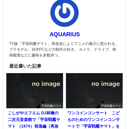
AQUARIUS
TV版「宇宙戦艦ヤマト」再放送によりアニメの魅力に惹かれる。
プラモデル、自作PCなどの制作が好き。 カメラ、ドライブ、映
画鑑賞などに趣味を多数持つ。
最近書いた記事
宇宙戦艦ヤマト
宇宙戦艦ヤマト
こしがやエフエム DJ林檎の
ワンコインコンサート こど
二次元音楽館で「宇宙戦艦ヤ
ものためのワンコインコンサ
マト （1974）発進編（再放
ートで「宇宙戦艦ヤマト」を