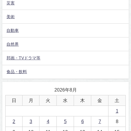
災害
美術
自動車
自然界
邦画・TVドラマ等
食品・飲料
2026年8月
日
月
火
水
木
金
土
1
2
3
4
5
6
7
8