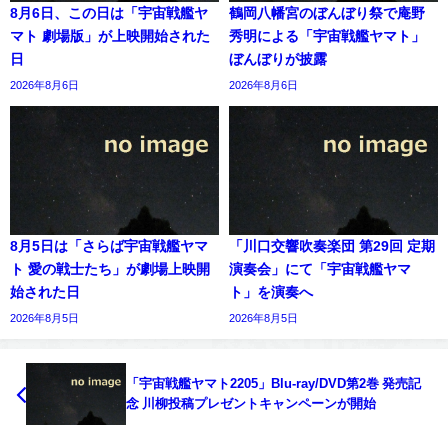
8月6日、この日は「宇宙戦艦ヤ
鶴岡八幡宮のぼんぼり祭で庵野
マト 劇場版」が上映開始された
秀明による「宇宙戦艦ヤマト」
日
ぼんぼりが披露
2026年8月6日
2026年8月6日
8月5日は「さらば宇宙戦艦ヤマ
「川口交響吹奏楽団 第29回 定期
ト 愛の戦士たち」が劇場上映開
演奏会」にて「宇宙戦艦ヤマ
始された日
ト」を演奏へ
2026年8月5日
2026年8月5日
「宇宙戦艦ヤマト2205」Blu-ray/DVD第2巻 発売記
念 川柳投稿プレゼントキャンペーンが開始