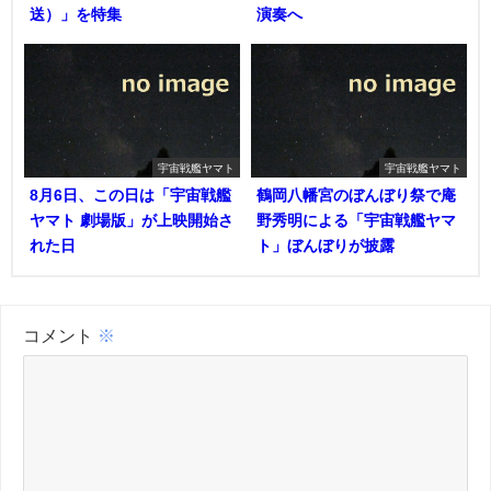
送）」を特集
演奏へ
宇宙戦艦ヤマト
宇宙戦艦ヤマト
8月6日、この日は「宇宙戦艦
鶴岡八幡宮のぼんぼり祭で庵
ヤマト 劇場版」が上映開始さ
野秀明による「宇宙戦艦ヤマ
れた日
ト」ぼんぼりが披露
コメント
※