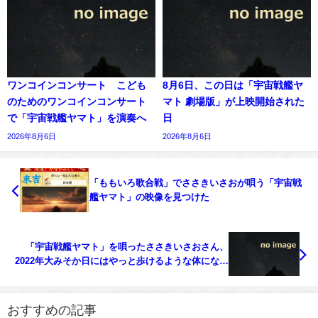
ワンコインコンサート こども
8月6日、この日は「宇宙戦艦ヤ
のためのワンコインコンサート
マト 劇場版」が上映開始された
で「宇宙戦艦ヤマト」を演奏へ
日
2026年8月6日
2026年8月6日
「ももいろ歌合戦」でささきいさおが唄う「宇宙戦
艦ヤマト」の映像を見つけた
「宇宙戦艦ヤマト」を唄ったささきいさおさん、
2022年大みそか日にはやっと歩けるような体になっ
ていた
おすすめの記事