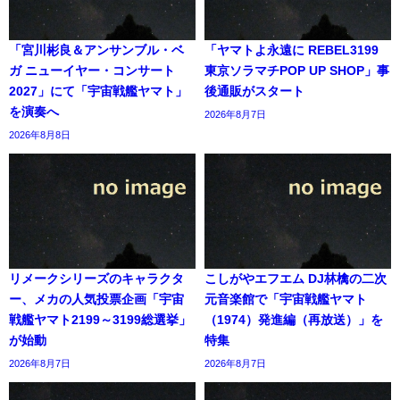
「宮川彬良＆アンサンブル・ベ
「ヤマトよ永遠に REBEL3199
ガ ニューイヤー・コンサート
東京ソラマチPOP UP SHOP」事
2027」にて「宇宙戦艦ヤマト」
後通販がスタート
を演奏へ
2026年8月7日
2026年8月8日
リメークシリーズのキャラクタ
こしがやエフエム DJ林檎の二次
ー、メカの人気投票企画「宇宙
元音楽館で「宇宙戦艦ヤマト
戦艦ヤマト2199～3199総選挙」
（1974）発進編（再放送）」を
が始動
特集
2026年8月7日
2026年8月7日