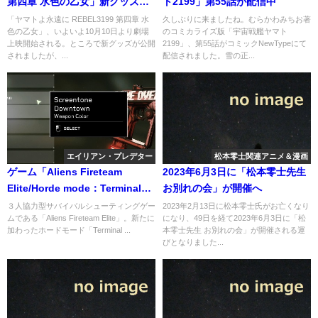
第四章 水色の乙女」新グッズに
ト2199」第55話が配信中
欲しい品があるか
「ヤマトよ永遠に REBEL3199 第四章 水
久しぶりに来ましたね。むらかわみちお著
色の乙女」、いよいよ10月10日より劇場
のコミカライズ版「宇宙戦艦ヤマト
上映開始される。ところで新グッズが公開
2199」、第55話がコミックNewTypeにて
されましたが、...
配信されました。雪の正...
エイリアン・プレデター
松本零士関連アニメ＆漫画
ゲーム「Aliens Fireteam
2023年6月3日に「松本零士先生
Elite/Horde mode：Terminal
お別れの会」が開催へ
Containment」での報酬が得ら
３人協力型サバイバルシューティングゲー
2023年2月13日に松本零士氏がお亡くなり
ムである「Aliens Fireteam Elite」。新たに
になり、49日を経て2023年6月3日に「松
れる
加わったホードモード「Terminal ...
本零士先生 お別れの会」が開催される運
びとなりました...