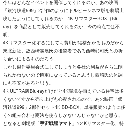
今年はどんなイベントを開催してくれるのか、あの映画
「銀河鉄道999」2部作のようにドルビーシネマ版を劇場上
映したようにしてくれるのか、4K リマスターBOX（Blu-
ray）を商品として販売してくれるのか、今の時点では不
明。
4Kリマスター化するにしても費用が結構かかるものだから
東北新社、故西崎義展氏の後継者である西崎彰司氏との折
り合いによるものだろう。
しかし製作委員会式にしてしまうと各社の利益がさらに削
られかねないので慎重になっていると思うし西崎氏の体調
にも不安があると思う。
4K ULTRA版Blu-rayだけだと4K環境を揃えている住宅は多
くないですから売り上げも心配されるので、あの映画「銀
河鉄道999」2部作セット4K BD-BOX、単品販売のように多
くの組み合わせ商法を使うしかないんじゃないかと思う。
となると劇場版「
宇宙戦艦ヤマト
」の4Kリマスター化、特