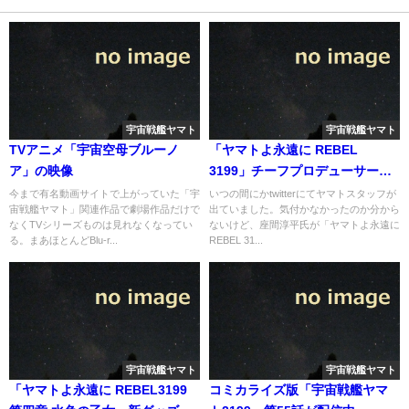
宇宙戦艦ヤマト
宇宙戦艦ヤマト
TVアニメ「宇宙空母ブルーノ
「ヤマトよ永遠に REBEL
ア」の映像
3199」チーフプロデューサーは
座間淳平氏
今まで有名動画サイトで上がっていた「宇
いつの間にかtwitterにてヤマトスタッフが
宙戦艦ヤマト」関連作品で劇場作品だけで
出ていました。気付かなかったのか分から
なくTVシリーズものは見れなくなってい
ないけど、座間淳平氏が「ヤマトよ永遠に
る。まあほとんどBlu-r...
REBEL 31...
宇宙戦艦ヤマト
宇宙戦艦ヤマト
「ヤマトよ永遠に REBEL3199
コミカライズ版「宇宙戦艦ヤマ