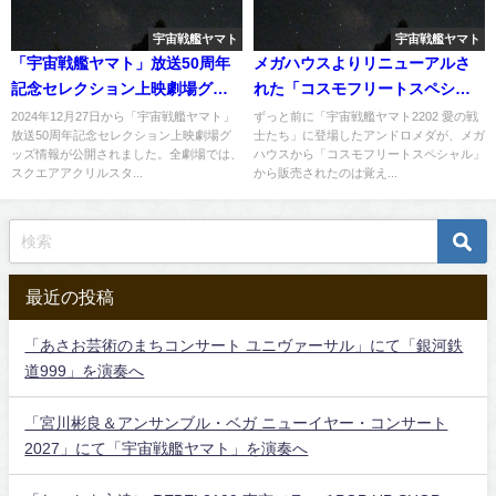
宇宙戦艦ヤマト
宇宙戦艦ヤマト
「宇宙戦艦ヤマト」放送50周年
メガハウスよりリニューアルさ
記念セレクション上映劇場グッ
れた「コスモフリートスペシャ
ズ情報が公開
ル」のアンドロメダが発売へ
2024年12月27日から「宇宙戦艦ヤマト」
ずっと前に「宇宙戦艦ヤマト2202 愛の戦
放送50周年記念セレクション上映劇場グ
士たち」に登場したアンドロメダが、メガ
ッズ情報が公開されました。全劇場では、
ハウスから「コスモフリートスペシャル」
スクエアアクリルスタ...
から販売されたのは覚え...
最近の投稿
「あさお芸術のまちコンサート ユニヴァーサル」にて「銀河鉄
道999」を演奏へ
「宮川彬良＆アンサンブル・ベガ ニューイヤー・コンサート
2027」にて「宇宙戦艦ヤマト」を演奏へ