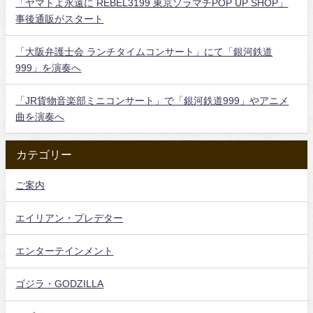
「ヤマトよ永遠に REBEL3199 東京ソラマチPOP UP SHOP」
事後通販がスタート
「大阪弁護士会 ランチタイムコンサート」にて「銀河鉄道
999」を演奏へ
「JR貨物音楽部ミニコンサート」で「銀河鉄道999」やアニメ
曲を演奏へ
カテゴリー
ご案内
エイリアン・プレデター
エンターテインメント
ゴジラ・GODZILLA