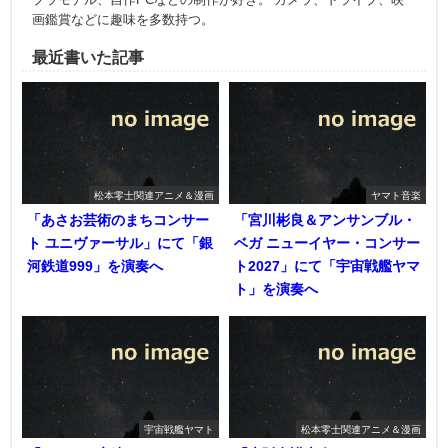
画鑑賞などに趣味を多数持つ。
最近書いた記事
松本零士関連アニメ＆漫画
ヤマト音楽
「あさお芸術のまちコンサー
「宮川彬良＆アンサンブル・
ト ユニヴァーサル」にて「銀
ベガ ニューイヤー・コンサー
河鉄道999」を演奏へ
ト2027」にて「宇宙戦艦ヤマ
ト」を演奏へ
宇宙戦艦ヤマト
松本零士関連アニメ＆漫画