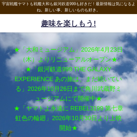
宇宙戦艦ヤマトも戦艦大和も銀河鉄道999も好きだ！最新情報は気になるよ
ね。新しい事、新しいものも好き。
趣味を楽しもう!
★「大和ミュージアム」2026年4月23日
（木）よりリニューアルオープン★
★「銀河鉄道999 THE GALAXY
EXPERIENCE あの旅は、まだ続いてい
る」2026年10月26日まで角川武蔵野ミ
ュージアムにて開催中★
★「ヤマトよ永遠に REBEL3199 第七章
虹色の輪廻」2026年10月30日より上映
開始★