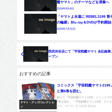
艦ヤマト」のテーマなどを演奏へ
2026年8月4日
「ヤマトよ永遠に REBEL3199 第
の輪廻」Blu-ray＆DVDが予約開始
2026年7月31日
西武渋谷店にて「宇宙戦艦ヤマト 全記録展
ープン
おすすめの記事
コミックス「宇宙戦艦ヤマト2199
と第6巻を読む。
続けて「宇宙戦艦ヤマト2199」コミックス
6巻を読む。 「宇宙戦艦ヤマト2199 カド
ヤマト・グッズ/コレクショ
クス・エース」むらかわ みちお ...
ン