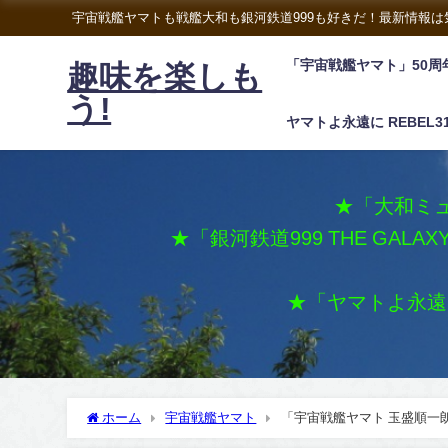
宇宙戦艦ヤマトも戦艦大和も銀河鉄道999も好きだ！最新情報
「宇宙戦艦ヤマト」50周
趣味を楽しも
う!
ヤマトよ永遠に REBEL3
★「大和ミュ
★「銀河鉄道999 THE GALA
★「ヤマトよ永遠に 
ホーム
宇宙戦艦ヤマト
「宇宙戦艦ヤマト 玉盛順一朗メ