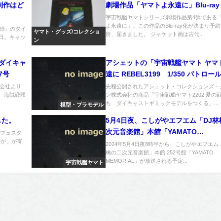
」制作はど
劇場作品「ヤマトよ永遠に」Blu-ra
宇宙戦艦ヤマトシリーズ劇場作品第4弾である
よ永遠に」。この作品のBlu-ray化が決まり予
99」のタイ
ヤマト・グッズ/コレクショ
所、届きました。 ジャケット画は古代...
9日。キャッ
ン
 ダイキャ
アシェットの「宇宙戦艦ヤマト ヤマ
7号
遠に REBEL3199 1/350 パトロー
の監修スタッフと開発画稿が公開
会社より
先程公開されたアシェット・コレクションズ・
刊 海賊戦艦
ン株式会社の商品「宇宙戦艦ヤマト2202 愛の
ち ダイキャストギミックモデルをつくる」...
模型・プラモデル
した。
5月4日夜、こしがやエフエム「DJ林
次元音楽館」本館「YAMATO
港フェスタ
かが」が寄
MEMORIAL」がラジオ放送予定
2024年5月4日夜8時半から、こしがやエフエム
檎の二次元音楽館」本館 252号館「YAMATO
MEMORIAL」が放送される予定...
宇宙戦艦ヤマト