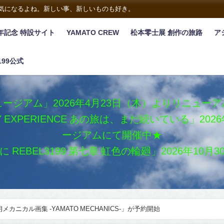
は気になるよね。新しい事、新しいものも好き。
年記念 特設サイト
YAMATO CREW
松本零士展 創作の旅路
ア
199公式
ージアム」2026年4月23日（木）よりリニュー
XY EXPERIENCE あの旅は、まだ続いている」2
ージアムにて開催中★
REBEL3199 第七章 虹色の輪廻」2026年10
カニカル画集 -YAMATO MECHANICS-」が予約開始