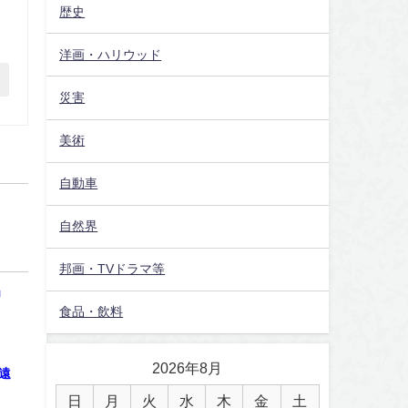
歴史
洋画・ハリウッド
災害
美術
自動車
自然界
邦画・TVドラマ等
」
食品・飲料
2026年8月
遠
日
月
火
水
木
金
土