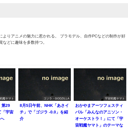
によりアニメの魅力に惹かれる。 プラモデル、自作PCなどの制作が好
鑑賞などに趣味を多数持つ。
戦艦ヤマト
ゴジラ・GODZILLA
宇宙戦艦ヤマト
第29
8月5日午前、NHK「あさイ
おかやまアーツフェスティ
て「宇宙
チ」で「ゴジラ -0.0」を紹
バル「みんなのアニソン・
奏へ
介
オーケストラ！」にて「宇
宙戦艦ヤマト」のテーマな