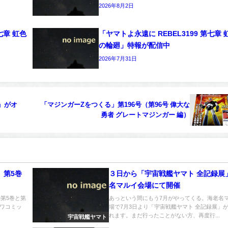
2026年8月2日
七章 虹色
「ヤマトよ永遠に REBEL3199 第七章 
の輪廻」特報が配信中
2026年7月31日
」がオ
「マジンガーZをつくる」第196号（第96号 偉大な
勇者 グレートマジンガー 編）
」第5巻
３日から「宇宙戦艦ヤマト 全記録展
名マルイ会場にて開催
の第5巻と第
あっという間にもう7月がやってくる。海老名
カワコミッ
場で7月3日より「宇宙戦艦ヤマト 全記録展」
れます。まだ行ったことがない方、再度行...
宇宙戦艦ヤマト