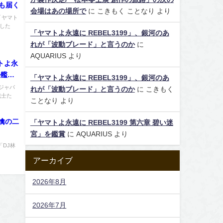
yも届く
会場はあの場所で
に
こきもく ことなり
より
「ヤマト
約した
「ヤマトよ永遠に REBEL3199」、銀河のあ
れが「波動ブレード」と言うのか
に
AQUARIUS
より
トよ永
ル艦」
「ヤマトよ永遠に REBEL3199」、銀河のあ
ジャパ
れが「波動ブレード」と言うのか
に
こきもく
戦士た
ことなり
より
檎の二
「ヤマトよ永遠に REBEL3199 第六章 碧い迷
宮」を鑑賞
に
AQUARIUS
より
「DJ林
アーカイブ
2026年8月
2026年7月