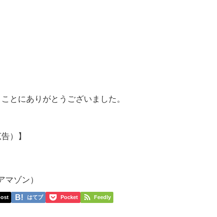
まことにありがとうございました。
広告）】
）
p アマゾン）
ost
はてブ
Pocket
Feedly