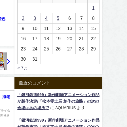
1
2
3
4
5
6
7
8
虹色
9
10
11
12
13
14
15
16
17
18
19
20
21
22
23
24
25
26
27
28
29
30
31
« 7月
最近のコメント
「銀河鉄道999」新作劇場アニメーション作品
」海老
が製作決定/「松本零士展 創作の旅路」の次の
会場はあの場所で
に
AQUARIUS
より
マルイ会
が開催さ
「銀河鉄道999」新作劇場アニメーション作品
が製作決定/「松本零士展 創作の旅路」の次の