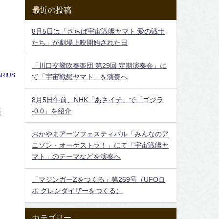
最近の投稿
8月5日は「さらば宇宙戦艦ヤマト 愛の戦士
たち」が劇場上映開始された日
「川口交響吹奏楽団 第29回 定期演奏会」に
RIUS
て「宇宙戦艦ヤマト」を演奏へ
8月5日午前、NHK「あさイチ」で「ゴジラ
盛
-0.0」を紹介
おかやまアーツフェスティバル「みんなのア
ニソン・オーケストラ！」にて「宇宙戦艦ヤ
マト」のテーマなどを演奏へ
「マジンガーZをつくる」第269号（UFOロ
ボ グレンダイザーをつくる）
カテゴリー