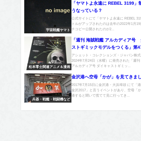
「ヤマトよ永遠に REBEL 3199
うなっている？
公式サイトにて「ヤマトよ永遠に REBEL 31
トルがアップされたのは去年の2022年1月1
チコピー公開されたのが2...
宇宙戦艦ヤマト
「週刊 海賊戦艦 アルカディア号
ストギミックモデルをつくる」第4
アシェット・コレクションズ・ジャパン株式
2024年7月24日（水曜）に発売された「週
アルカディア号 ダイキャストギミッ...
松本零士関連アニメ＆漫画
金沢港へ空母「かが」を見てきま
2017年7月15日に金沢港・大浜埠頭 にて「
金沢2017」と言うイベントがあり、空母「
港すると聞いて慌てて見に行ってき...
兵器・戦艦・戦闘機など