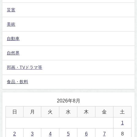
災害
美術
自動車
自然界
邦画・TVドラマ等
食品・飲料
2026年8月
日
月
火
水
木
金
土
1
2
3
4
5
6
7
8