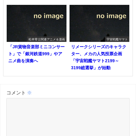
松本零士関連アニメ＆漫画
宇宙戦艦ヤマト
「JR貨物音楽部ミニコンサー
リメークシリーズのキャラク
ト」で「銀河鉄道999」やア
ター、メカの人気投票企画
ニメ曲を演奏へ
「宇宙戦艦ヤマト2199～
3199総選挙」が始動
コメント
※