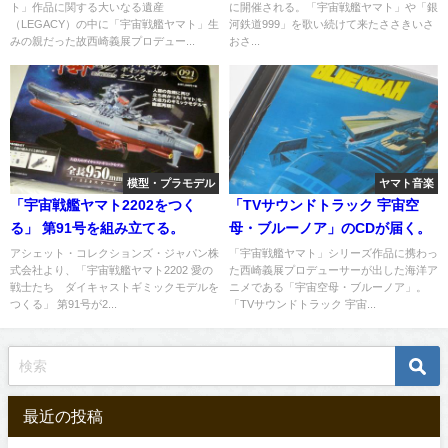
ト」作品に関する大いなる遺産
に開催される。「宇宙戦艦ヤマト」や「銀
「NISHIZAKI Sound LEGACY」
（宇宙戦艦ヤマト）さんが出演
（LEGACY）の中に「宇宙戦艦ヤマト」生
河鉄道999」を歌い続けて来たささきいさ
始動！
へ
みの親だった故西崎義展プロデュー...
おさ...
模型・プラモデル
ヤマト音楽
「宇宙戦艦ヤマト2202をつく
「TVサウンドトラック 宇宙空
る」 第91号を組み立てる。
母・ブルーノア」のCDが届く。
アシェット・コレクションズ・ジャパン株
「宇宙戦艦ヤマト」シリーズ作品に携わっ
式会社より、「宇宙戦艦ヤマト2202 愛の
た西崎義展プロデューサーが出した海洋ア
戦士たち ダイキャストギミックモデルを
ニメである「宇宙空母・ブルーノア」。
つくる」 第91号が2...
「TVサウンドトラック 宇宙...
最近の投稿