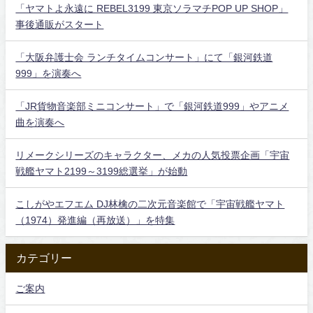
「ヤマトよ永遠に REBEL3199 東京ソラマチPOP UP SHOP」
事後通販がスタート
「大阪弁護士会 ランチタイムコンサート」にて「銀河鉄道
999」を演奏へ
「JR貨物音楽部ミニコンサート」で「銀河鉄道999」やアニメ
曲を演奏へ
リメークシリーズのキャラクター、メカの人気投票企画「宇宙
戦艦ヤマト2199～3199総選挙」が始動
こしがやエフエム DJ林檎の二次元音楽館で「宇宙戦艦ヤマト
（1974）発進編（再放送）」を特集
カテゴリー
ご案内