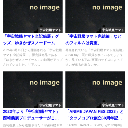
宇宙戦艦ヤマト
宇宙戦艦ヤマト
「宇宙戦艦ヤマト全記録展」グ
「宇宙戦艦ヤマト完結編」など
ッズ、ゆきかぜスノードームの
のフィルムは貴重。
イメージ動画がアップされてい
2025年3月15日から開催される「宇宙戦艦
発売されている「宇宙戦艦ヤマト完結編」
ヤマト 全記録展」。限定販売品である
のBlu-ray。既に鑑賞されているでしょう
た
「ゆきかぜスノードーム」の動画がアップ
か。見ているTVの画面のサイズによって
されていました。リアル...
迫力が出るか出ないか...
宇宙戦艦ヤマト
宇宙戦艦ヤマト
2023年より「宇宙戦艦ヤマト」
「ANIME JAPAN FES 2023」と
西崎義展プロデューサーがこだ
「タツノコプロ創立60周年記念
わった音に視点を当てた
特別公演」にてささきいさお
西崎義展氏から遺贈された「宇宙戦艦ヤマ
「ANIME JAPAN FES 203」が2023年8月