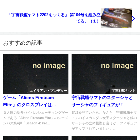
「宇宙戦艦ヤマト2202をつくる」 第104号を組み立
てる。（１）
おすすめの記事
エイリアン・プレデター
宇宙戦艦ヤマト
ゲーム「Aliens Fireteam
宇宙戦艦ヤマトのスターシャと
Elite」のクロスプレイは
サーシャのフィギュアが！
2022.7.26開始
３人協力型サバイバルシューティングゲー
SNSを見ていたら、なんと「宇宙戦艦ヤマ
ムである「Aliens Fireteam Elite」のシーズ
ト」のイスカンダル女王スターシャと娘の
ンパス第4弾「Season 4: Pre...
サーシャの立体模型と言うか、フィギュア
がアップされていました。...