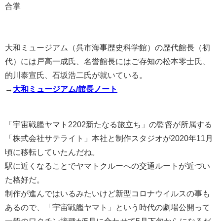
合掌
大和ミュージアム（呉市海事歴史科学館）の歴代館長（初
代）には戸高一成氏、名誉館長にはご存知の松本零士氏、
的川泰宣氏、石坂浩二氏が就いている。
→
大和ミュージアム/館長ノート
「宇宙戦艦ヤマト2202新たなる旅立ち」の監督が所属する
「株式会社サテライト」本社と制作スタジオが2020年11月
頃に移転していたんだね。
駅に近くなることでヤマトクルーへの交通ルートが近づい
た格好だ。
制作が進んではいるみたいけど新型コロナウイルスの事も
あるので、「宇宙戦艦ヤマト」という時代の劇場公開って
一般のワクチン接種が5月に合わせて5月下旬からになるだ