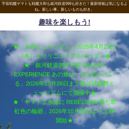
宇宙戦艦ヤマトも戦艦大和も銀河鉄道999も好きだ！最新情報は気になるよ
ね。新しい事、新しいものも好き。
趣味を楽しもう!
★「大和ミュージアム」2026年4月23日
（木）よりリニューアルオープン★
★「銀河鉄道999 THE GALAXY
EXPERIENCE あの旅は、まだ続いてい
る」2026年10月26日まで角川武蔵野ミ
ュージアムにて開催中★
★「ヤマトよ永遠に REBEL3199 第七章
虹色の輪廻」2026年10月30日より上映
開始★