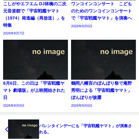
こしがやエフエム DJ林檎の二次
ワンコインコンサート こども
元音楽館で「宇宙戦艦ヤマト
のためのワンコインコンサート
（1974）発進編（再放送）」を
で「宇宙戦艦ヤマト」を演奏へ
特集
2026年8月6日
2026年8月7日
8月6日、この日は「宇宙戦艦ヤ
鶴岡八幡宮のぼんぼり祭で庵野
マト 劇場版」が上映開始された
秀明による「宇宙戦艦ヤマト」
日
ぼんぼりが披露
2026年8月6日
2026年8月6日
バレンタインデーにも「宇宙戦艦ヤマト」が演奏さ
れる。