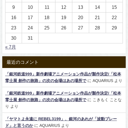
9
10
11
12
13
14
15
16
17
18
19
20
21
22
23
24
25
26
27
28
29
30
31
« 7月
最近のコメント
「銀河鉄道999」新作劇場アニメーション作品が製作決定/「松本
零士展 創作の旅路」の次の会場はあの場所で
に
AQUARIUS
より
「銀河鉄道999」新作劇場アニメーション作品が製作決定/「松本
零士展 創作の旅路」の次の会場はあの場所で
に
こきもく ことな
り
より
「ヤマトよ永遠に REBEL3199」、銀河のあれが「波動ブレー
ド」と言うのか
に
AQUARIUS
より