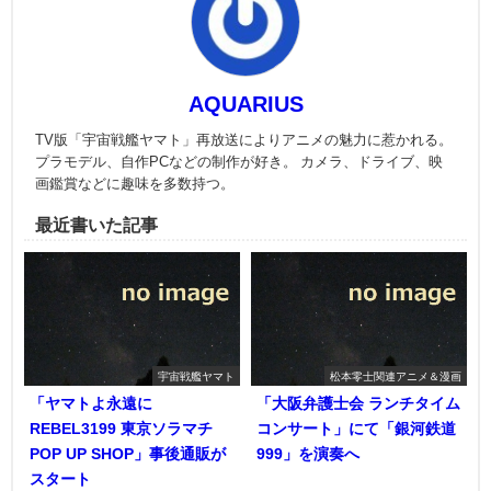
AQUARIUS
TV版「宇宙戦艦ヤマト」再放送によりアニメの魅力に惹かれる。
プラモデル、自作PCなどの制作が好き。 カメラ、ドライブ、映
画鑑賞などに趣味を多数持つ。
最近書いた記事
宇宙戦艦ヤマト
松本零士関連アニメ＆漫画
「ヤマトよ永遠に
「大阪弁護士会 ランチタイム
REBEL3199 東京ソラマチ
コンサート」にて「銀河鉄道
POP UP SHOP」事後通販が
999」を演奏へ
スタート