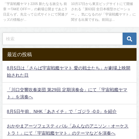
開
マト関連品の出展は
「宇宙戦艦ヤマト2205 新たなる旅立ち 前
10月17日から東京ビッグサイトにて開催
章 ーTAKE OFFー」の劇場公開まであと3
される「第63回 全日本模型ホビーショ
日足らず。先立って公式サイトにて関連グ
ー」。気になるのが「宇宙戦艦ヤマト」に
ッズの情報が...
関する出展ですね。前回は...
最近の投稿
8月5日は「さらば宇宙戦艦ヤマト 愛の戦士たち」が劇場上映開
始された日
「川口交響吹奏楽団 第29回 定期演奏会」にて「宇宙戦艦ヤマ
ト」を演奏へ
8月5日午前、NHK「あさイチ」で「ゴジラ -0.0」を紹介
おかやまアーツフェスティバル「みんなのアニソン・オーケス
トラ！」にて「宇宙戦艦ヤマト」のテーマなどを演奏へ