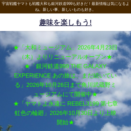
宇宙戦艦ヤマトも戦艦大和も銀河鉄道999も好きだ！最新情報は気になるよ
ね。新しい事、新しいものも好き。
趣味を楽しもう!
★「大和ミュージアム」2026年4月23日
（木）よりリニューアルオープン★
★「銀河鉄道999 THE GALAXY
EXPERIENCE あの旅は、まだ続いてい
る」2026年10月26日まで角川武蔵野ミ
ュージアムにて開催中★
★「ヤマトよ永遠に REBEL3199 第七章
虹色の輪廻」2026年10月30日より上映
開始★