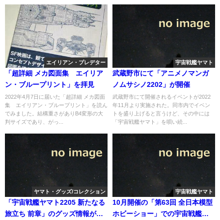
エイリアン・プレデター
宇宙戦艦ヤマト
「超詳細 メカ図面集 エイリア
武蔵野市にて「アニメノマンガ
ン・ブループリント」を拝見
ノムサシノ2202」が開催
2022年4月7日に届いた「超詳細 メカ図面
武蔵野市にて開催されるイベントが2022
集 エイリアン・ブループリント」を読ん
年11月より実施された。同市内でイベン
でみました。結構重さがありB4変形の大
トを盛り上げると言うけど、その中には
判サイズであり、がっ...
「宇宙戦艦ヤマト」を唄い続...
ヤマト・グッズ/コレクション
宇宙戦艦ヤマト
「宇宙戦艦ヤマト2205 新たなる
10月開催の「第63回 全日本模型
旅立ち 前章」のグッズ情報が公
ホビーショー」での宇宙戦艦ヤ