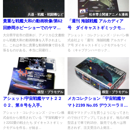
兵器・戦艦・戦闘機など
松本零士関連アニメ＆漫画
貴重な戦艦大和の動画映像/第62
「週刊 海賊戦艦 アルカディア
回静岡ホビーショーでのヤマト
号 ダイキャストギミックモデ
よ永遠に REBEL3199関連商品の
ルをつくる」第106号
大分県宇佐市の団体が、アメリカ公文書館
アシェット・コレクションズ・ジャパン株
から戦艦大和の動画映像を入手されまし
式会社より「週刊 海賊戦艦 アルカディ
映像がアップ
た。これは本当に貴重な動画映像で目を見
ア号 ダイキャストギミックモデルをつく
張るものがある。本当に回避行...
る （キャプテンハーロック...
模型・プラモデル
模型・プラモデル
アシェット/宇宙戦艦ヤマト２２
メカコレクション「宇宙戦艦ヤ
０２、第８号を入手。
マト2199 No.05 デウスーラⅡ
世」を購入。
アシェット・コレクションズ・ジャパン株
最近ヤマトグッズを買うようになってきた
式会社から発売されている「宇宙戦艦ヤマ
ので分けてアップしておきます。地元の模
ト2202愛の戦士たち ダイキャストギミッ
型店まで車で約15分、販売でも色々は用
クモデルを作る」が始ま...
意されず、注文受注の上発注...