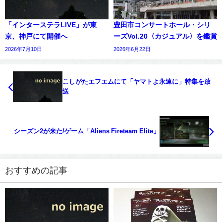
「インターステラLIVE」が東
豊田市コンサートホール・シリ
京、神戸にて開催へ
ーズVol.20〈カジュアル〉を鑑賞
2026年7月10日
2026年6月22日
こしがたエフエムにて「ヤマトよ永遠に」特集を放
送
シーズン2が来た/ゲーム「Aliens Fireteam Elite」
おすすめの記事