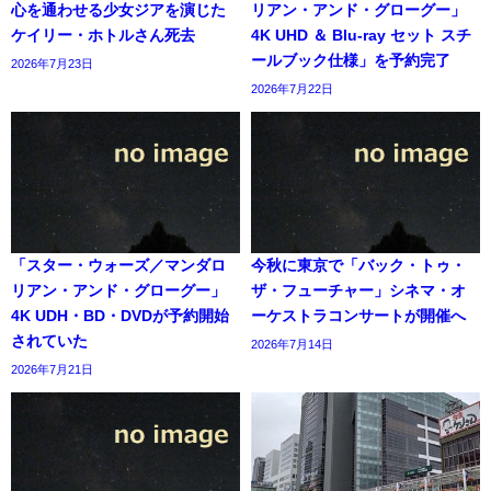
心を通わせる少女ジアを演じた
リアン・アンド・グローグー」
ケイリー・ホトルさん死去
4K UHD ＆ Blu-ray セット スチ
ールブック仕様」を予約完了
2026年7月23日
2026年7月22日
「スター・ウォーズ／マンダロ
今秋に東京で「バック・トゥ・
リアン・アンド・グローグー」
ザ・フューチャー」シネマ・オ
4K UDH・BD・DVDが予約開始
ーケストラコンサートが開催へ
されていた
2026年7月14日
2026年7月21日