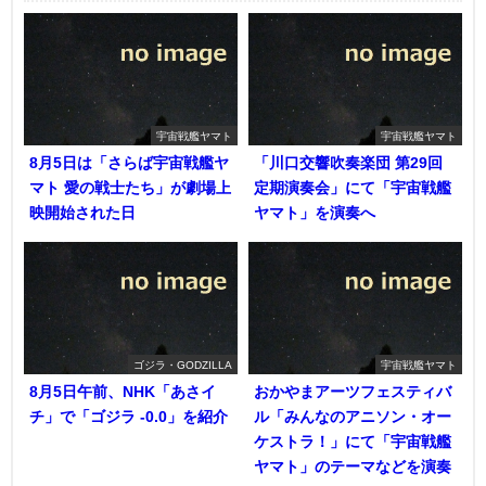
宇宙戦艦ヤマト
宇宙戦艦ヤマト
8月5日は「さらば宇宙戦艦ヤ
「川口交響吹奏楽団 第29回
マト 愛の戦士たち」が劇場上
定期演奏会」にて「宇宙戦艦
映開始された日
ヤマト」を演奏へ
ゴジラ・GODZILLA
宇宙戦艦ヤマト
8月5日午前、NHK「あさイ
おかやまアーツフェスティバ
チ」で「ゴジラ -0.0」を紹介
ル「みんなのアニソン・オー
ケストラ！」にて「宇宙戦艦
ヤマト」のテーマなどを演奏