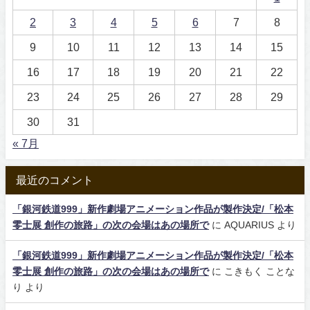
2
3
4
5
6
7
8
9
10
11
12
13
14
15
16
17
18
19
20
21
22
23
24
25
26
27
28
29
30
31
« 7月
最近のコメント
「銀河鉄道999」新作劇場アニメーション作品が製作決定/「松本
零士展 創作の旅路」の次の会場はあの場所で
に
AQUARIUS
より
「銀河鉄道999」新作劇場アニメーション作品が製作決定/「松本
零士展 創作の旅路」の次の会場はあの場所で
に
こきもく ことな
り
より