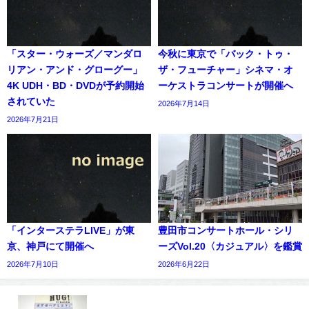
「スター・ウォーズ／マンダロ
今秋に東京で「バック・トゥ・
リアン・アンド・グローグー」
ザ・フューチャー」シネマ・オ
4K UDH・BD・DVDが予約開始
ーケストラコンサートが開催へ
されていた
2026年7月14日
2026年7月21日
「インターステラLIVE」が東
豊田市コンサートホール・シリ
京、神戸にて開催へ
ーズVol.20〈カジュアル〉を鑑賞
2026年7月10日
2026年6月22日