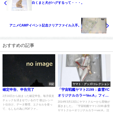
白くまと犬がハグするって・・・。
アニメCAMPイベント記念クリアファイル入手。
おすすめの記事
日記
ヤマト・グッズ/コレクション
確定申告、申告完了
「宇宙戦艦ヤマト2199：森雪YC
オリジナルカラーVer.A」フィギ
2月16日から始まった確定申告。毎月収支
チェックを済ませているので 後はレシー
ュアが届く。
2014年3月13日にヤマトクルーから荷物が
ト仕分け、データ整理、エクセルを使っ
届きました。 「宇宙戦艦ヤマト2199.森雪
て、もしもの為にPDFファ...
ヤマトクルーオリジナルカラーver.A」 注