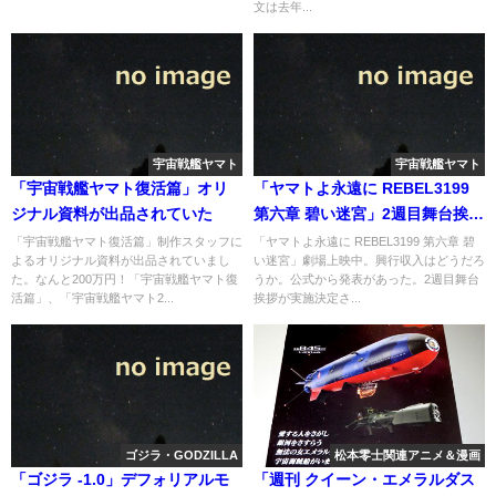
文は去年...
宇宙戦艦ヤマト
宇宙戦艦ヤマト
「宇宙戦艦ヤマト復活篇」オリ
「ヤマトよ永遠に REBEL3199
ジナル資料が出品されていた
第六章 碧い迷宮」2週目舞台挨拶
実施が決定へ
「宇宙戦艦ヤマト復活篇」制作スタッフに
「ヤマトよ永遠に REBEL3199 第六章 碧
よるオリジナル資料が出品されていまし
い迷宮」劇場上映中。興行収入はどうだろ
た。なんと200万円！「宇宙戦艦ヤマト復
うか。公式から発表があった。2週目舞台
活篇」、「宇宙戦艦ヤマト2...
挨拶が実施決定さ...
ゴジラ・GODZILLA
松本零士関連アニメ＆漫画
「ゴジラ -1.0」デフォリアルモ
「週刊 クイーン・エメラルダス