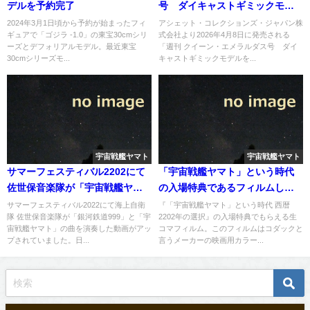
デルを予約完了
号 ダイキャストギミックモデ
ルをつくる」第136号
2024年3月1日頃から予約が始まったフィ
アシェット・コレクションズ・ジャパン株
ギュアで「ゴジラ -1.0」の東宝30cmシリ
式会社より2026年4月8日に発売される
ーズとデフォリアルモデル。最近東宝
「週刊 クイーン・エメラルダス号 ダイ
30cmシリーズモ...
キャストギミックモデルを...
宇宙戦艦ヤマト
宇宙戦艦ヤマト
サマーフェスティバル2202にて
「宇宙戦艦ヤマト」という時代
佐世保音楽隊が「宇宙戦艦ヤマ
の入場特典であるフィルムしお
ト」と「銀河鉄道999」を演奏
り
サマーフェスティバル2022にて海上自衛
『「宇宙戦艦ヤマト」という時代 西暦
隊 佐世保音楽隊が「銀河鉄道999」と「宇
2202年の選択』の入場特典でもらえる生
宙戦艦ヤマト」の曲を演奏した動画がアッ
コマフィルム。このフィルムはコダックと
プされていました。日...
言うメーカーの映画用カラー...