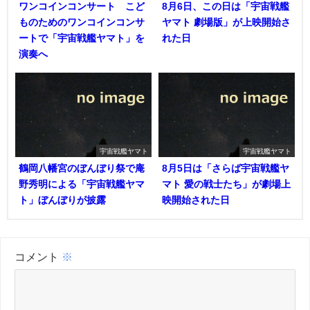
ワンコインコンサート こど
8月6日、この日は「宇宙戦艦
ものためのワンコインコンサ
ヤマト 劇場版」が上映開始さ
ートで「宇宙戦艦ヤマト」を
れた日
演奏へ
宇宙戦艦ヤマト
宇宙戦艦ヤマト
鶴岡八幡宮のぼんぼり祭で庵
8月5日は「さらば宇宙戦艦ヤ
野秀明による「宇宙戦艦ヤマ
マト 愛の戦士たち」が劇場上
ト」ぼんぼりが披露
映開始された日
コメント
※