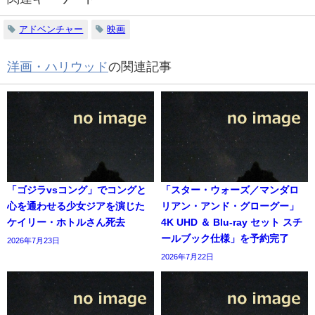
アドベンチャー
映画
洋画・ハリウッド
の関連記事
「ゴジラvsコング」でコングと
「スター・ウォーズ／マンダロ
心を通わせる少女ジアを演じた
リアン・アンド・グローグー」
ケイリー・ホトルさん死去
4K UHD ＆ Blu-ray セット スチ
ールブック仕様」を予約完了
2026年7月23日
2026年7月22日