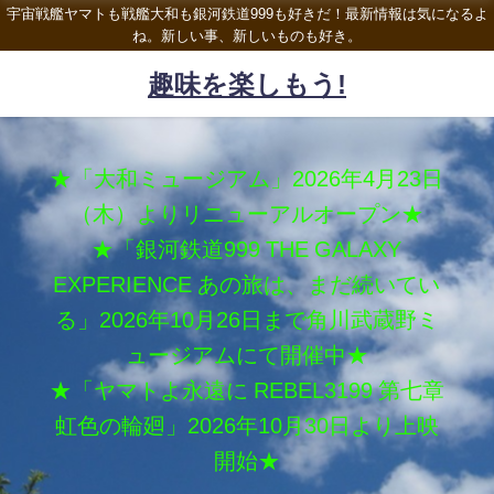
宇宙戦艦ヤマトも戦艦大和も銀河鉄道999も好きだ！最新情報は気になるよ
ね。新しい事、新しいものも好き。
趣味を楽しもう!
★「大和ミュージアム」2026年4月23日
（木）よりリニューアルオープン★
★「銀河鉄道999 THE GALAXY
EXPERIENCE あの旅は、まだ続いてい
る」2026年10月26日まで角川武蔵野ミ
ュージアムにて開催中★
★「ヤマトよ永遠に REBEL3199 第七章
虹色の輪廻」2026年10月30日より上映
開始★