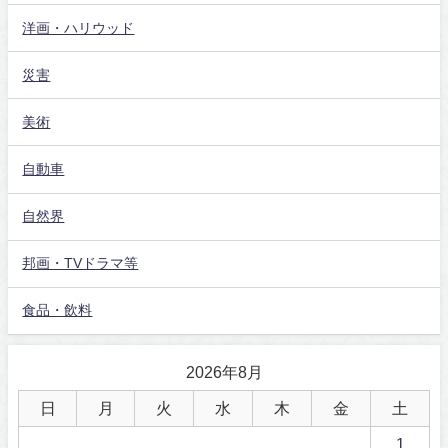
洋画・ハリウッド
災害
美術
自動車
自然界
邦画・TVドラマ等
食品・飲料
2026年8月
日
月
火
水
木
金
土
1