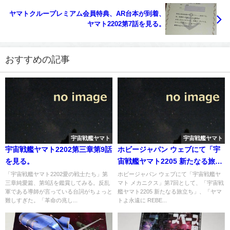
ヤマトクループレミアム会員特典、AR台本が到着、
ヤマト2202第7話を見る。
おすすめの記事
宇宙戦艦ヤマト
宇宙戦艦ヤマト
宇宙戦艦ヤマト2202第三章第9話
ホビージャパン ウェブにて「宇
を見る。
宙戦艦ヤマト2205 新たなる旅立
ち」登場メカ、ヒュウガ級戦闘
「宇宙戦艦ヤマト2202愛の戦士たち」第
ホビージャパン ウェブにて「宇宙戦艦ヤ
三章純愛篇、第9話を鑑賞してみる。反乱
マト メカニクス」第7回として、「宇宙戦
空母ヒュウガ特集記事がアップ
軍である導師が言っている台詞がちょっと
艦ヤマト2205 新たなる旅立ち」、「ヤマ
難しすぎた。「革命の兆し...
トよ永遠に REBE...