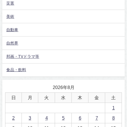
災害
美術
自動車
自然界
邦画・TVドラマ等
食品・飲料
2026年8月
日
月
火
水
木
金
土
1
2
3
4
5
6
7
8