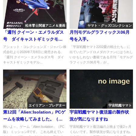
松本零士関連アニメ＆漫画
ヤマト・グッズ/コレクション
「週刊 クイーン・エメラルダス
月刊モデルグラフィックス06月
号 ダイキャストギミックモデ
号を入手。
ルをつくる」第149号
アシェット・コレクションズ・ジャパン株
「宇宙戦艦ヤマト2202愛の戦士たち」に
式会社より2026年7月8日に発売される、
出ていたアンドロメダのファンにはうれし
「週刊 クイーン・エメラルダス号 ダイ
いかもしれない書籍である月刊「モデルグ
キャストギミックモデル...
ラフィックス06月号」が...
エイリアン・プレデター
宇宙戦艦ヤマト
第12回「Alien:Isolation」PCゲ
宇宙戦艦ヤマト復活篇の製作状
ームを攻略してみました。（最
況が気になりますね
高難度）
怖いよ～。ゲーム「Alien:Isolation」（PC
宇宙戦艦ヤマト復活編の上映まで後2ヶ月
版） ミッション8です。 これも終えてい
くらいです。製作状況が気になりますね。