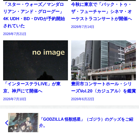
「スター・ウォーズ／マンダロ
今秋に東京で「バック・トゥ・
リアン・アンド・グローグー」
ザ・フューチャー」シネマ・オ
4K UDH・BD・DVDが予約開始
ーケストラコンサートが開催へ
されていた
2026年7月14日
2026年7月21日
「インターステラLIVE」が東
豊田市コンサートホール・シリ
京、神戸にて開催へ
ーズVol.20〈カジュアル〉を鑑賞
2026年7月10日
2026年6月22日
「GODZILLA 怪獣惑星」（ゴジラ）のグッズをご紹
介。