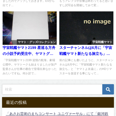
ましたのでアップしておきます。EVから
もうアレフコや音響は終わってると思いま
出てド...
すし試写会を開催してみて変...
ヤマト・グッズ/コレクション
宇宙戦艦ヤマト
宇宙戦艦ヤマト2199 星巡る方舟
スターチャンネルは6月に「宇宙
の小説予約受注中、ヤマトグッ
戦艦ヤマト新たなる旅立ち」と
ズもアップ。
「ヤマトよ永遠に」を、7月には
「宇宙戦艦ヤマト2199 追憶の航海」劇場
前の記事にも書いたように、スターチャン
公開中。ヤマトークも始まりましたが加戸
ネルは6月中に「宇宙戦艦ヤマト新たなる
完結編と復活篇を、8月には2と
監督さんが仕事の都合で登壇出来なかった
旅立ち」と「ヤマトよ永遠に」のHDリマ
Ⅲの総集編を放送
みたいですね。何か訳で...
スターを放送する事になって...
最近の投稿
「あさお芸術のまちコンサート ユニヴァーサル」にて「銀河鉄