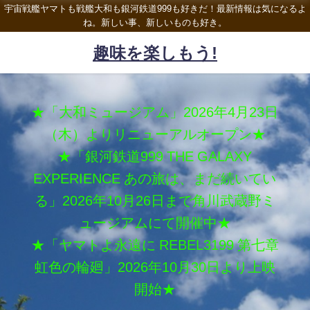
宇宙戦艦ヤマトも戦艦大和も銀河鉄道999も好きだ！最新情報は気になるよ
ね。新しい事、新しいものも好き。
趣味を楽しもう!
★「大和ミュージアム」2026年4月23日
（木）よりリニューアルオープン★
★「銀河鉄道999 THE GALAXY
EXPERIENCE あの旅は、まだ続いてい
る」2026年10月26日まで角川武蔵野ミ
ュージアムにて開催中★
★「ヤマトよ永遠に REBEL3199 第七章
虹色の輪廻」2026年10月30日より上映
開始★