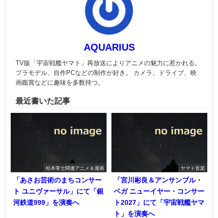
AQUARIUS
TV版「宇宙戦艦ヤマト」再放送によりアニメの魅力に惹かれる。
プラモデル、自作PCなどの制作が好き。 カメラ、ドライブ、映
画鑑賞などに趣味を多数持つ。
最近書いた記事
松本零士関連アニメ＆漫画
ヤマト音楽
「あさお芸術のまちコンサー
「宮川彬良＆アンサンブル・
ト ユニヴァーサル」にて「銀
ベガ ニューイヤー・コンサー
河鉄道999」を演奏へ
ト2027」にて「宇宙戦艦ヤマ
ト」を演奏へ