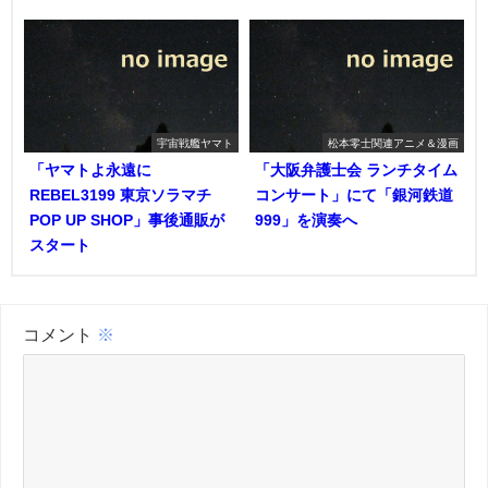
宇宙戦艦ヤマト
松本零士関連アニメ＆漫画
「ヤマトよ永遠に
「大阪弁護士会 ランチタイム
REBEL3199 東京ソラマチ
コンサート」にて「銀河鉄道
POP UP SHOP」事後通販が
999」を演奏へ
スタート
コメント
※