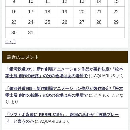
9
10
11
12
13
14
15
16
17
18
19
20
21
22
23
24
25
26
27
28
29
30
31
« 7月
最近のコメント
「銀河鉄道999」新作劇場アニメーション作品が製作決定/「松本
零士展 創作の旅路」の次の会場はあの場所で
に
AQUARIUS
より
「銀河鉄道999」新作劇場アニメーション作品が製作決定/「松本
零士展 創作の旅路」の次の会場はあの場所で
に
こきもく ことな
り
より
「ヤマトよ永遠に REBEL3199」、銀河のあれが「波動ブレー
ド」と言うのか
に
AQUARIUS
より