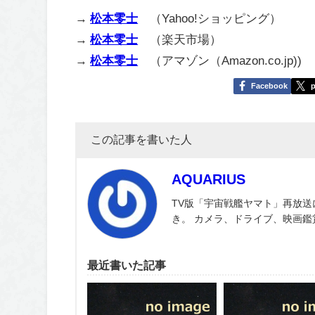
→
松本零士
（Yahoo!ショッピング）
→
松本零士
（楽天市場）
→
松本零士
（アマゾン（Amazon.co.jp))
Facebook
p
この記事を書いた人
AQUARIUS
TV版「宇宙戦艦ヤマト」再放送
き。 カメラ、ドライブ、映画
最近書いた記事