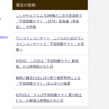
最近の投稿
こしがやエフエム DJ林檎の二次元音楽館で
ン
「宇宙戦艦ヤマト （1974）発進編（再放
送）」を特集
RIUS
ワンコインコンサート こどものためのワン
コインコンサートで「宇宙戦艦ヤマト」を演
奏へ
8月6日、この日は「宇宙戦艦ヤマト 劇場
版」が上映開始された日
鶴岡八幡宮のぼんぼり祭で庵野秀明による
「宇宙戦艦ヤマト」ぼんぼりが披露
8月5日は「さらば宇宙戦艦ヤマト 愛の戦士
たち」が劇場上映開始された日