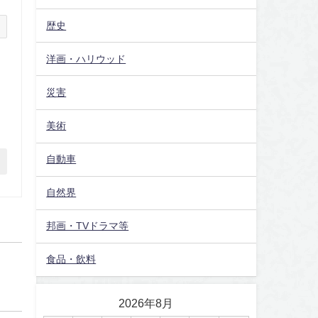
歴史
洋画・ハリウッド
災害
美術
自動車
自然界
邦画・TVドラマ等
食品・飲料
2026年8月