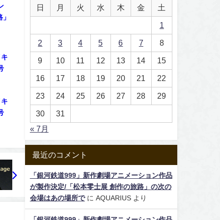
ン
日
月
火
水
木
金
土
路」
1
2
3
4
5
6
7
8
イキ
9
10
11
12
13
14
15
号
16
17
18
19
20
21
22
23
24
25
26
27
28
29
イキ
号
30
31
« 7月
最近のコメント
「銀河鉄道999」新作劇場アニメーション作品
が製作決定/「松本零士展 創作の旅路」の次の
会場はあの場所で
に
AQUARIUS
より
「銀河鉄道999」新作劇場アニメーション作品