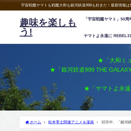
宇宙戦艦ヤマトも戦艦大和も銀河鉄道999も好きだ！最新情報
「宇宙戦艦ヤマト」50周
趣味を楽しも
う!
ヤマトよ永遠に REBEL3
★「大和ミュ
★「銀河鉄道999 THE GALA
★「ヤマトよ永遠に 
ホーム
松本零士関連アニメ＆漫画
10月中、「銀河