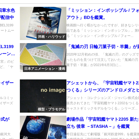
第四章水色
「ミッション：インポッシブル / フ
が配信中
アウト」BDを鑑賞。
EL3199
映画館へ行く暇がなかったですが、好きなシリ
ョートムー
品である「ミッション：インポッシブル」。第
る「ミッション・インポッシブル / フォー...
洋画・ハリウッド
3199
「鬼滅の刃 日輪刀菓子切・羊羹」が
シーンの
2020年12月初めの頃、「鬼滅の刃」のグッズ
ったものを見つけて注文しておいた「鬼滅の刃
い迷宮」のビ
菓子切・羊羹」が2021年6月3日に...
ど、「ヤ
日本アニメーション・漫画
レイザー
アシェットから、「宇宙戦艦ヤマト22
つくる」シリーズのアンドロメダと
ガの全号セットを販売
ルコミッ
アシェット・コレクションズ・ジャパン株式会
レイザーズ
販売されてきた「宇宙戦艦ヤマト2202をつく
キャストギミックモデルをつくる」シリーズ...
模型・プラモデル
公式が
劇場作品「宇宙戦艦ヤマト2205 新
立ち 後章 －STASHA－」を鑑賞
の銀河大
昨日遠征先にて劇場版「銀河鉄道999」を鑑賞