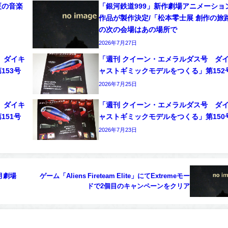
夏の音楽
「銀河鉄道999」新作劇場アニメーショ
作品が製作決定/「松本零士展 創作の旅
の次の会場はあの場所で
2026年7月27日
 ダイキ
「週刊 クイーン・エメラルダス号 ダ
153号
ャストギミックモデルをつくる」第152
2026年7月25日
 ダイキ
「週刊 クイーン・エメラルダス号 ダ
151号
ャストギミックモデルをつくる」第150
2026年7月23日
月劇場
ゲーム「Aliens Fireteam Elite」にてExtremeモー
ドで2個目のキャンペーンをクリア