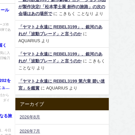
が製作決定/「松本零士展 創作の旅路」の次の
ォール
会場はあの場所で
に
こきもく ことなり
より
ーズ作
「ヤマトよ永遠に REBEL3199」、銀河のあ
6弾であ
れが「波動ブレード」と言うのか
に
AQUARIUS
より
届く
で気に入
「ヤマトよ永遠に REBEL3199」、銀河のあ
 日輪刀
れが「波動ブレード」と言うのか
に
こきもく
ことなり
より
02を
「ヤマトよ永遠に REBEL3199 第六章 碧い迷
ヒュウ
宮」を鑑賞
に
AQUARIUS
より
社から
る ダイ
アーカイブ
たなる旅
2026年8月
後、今日
2026年7月