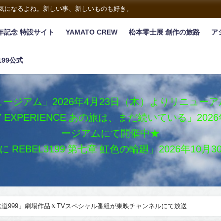
は気になるよね。新しい事、新しいものも好き。
年記念 特設サイト
YAMATO CREW
松本零士展 創作の旅路
ア
199公式
ージアム」2026年4月23日（木）よりリニュー
XY EXPERIENCE あの旅は、まだ続いている」2
ージアムにて開催中★
REBEL3199 第七章 虹色の輪廻」2026年10
鉄道999」劇場作品＆TVスペシャル番組が東映チャンネルにて放送