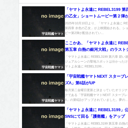
「ヤマトよ永遠に REBEL3199 
の乙女」ショートムービー第２弾
2025年10月10日より、「ヤマトよ永遠に REB
第四章 水色の乙女」が上映開始される。シ
ビー第2弾が配信されてい...
宇宙戦艦ヤマト
ここかあ、「ヤマトよ永遠に REBEL
第五章 白熱の銀河大戦」のラスト
場所
「ヤマトよ永遠に REBEL3199 第六章 碧
ジュアルシーンの聖地スポットは分かったけ
マトよ永遠に REBEL3199...
宇宙戦艦ヤマト
「宇宙戦艦ヤマトNEXT スターブ
ズΛ」第6話がUP
毎月第二金曜日更新と決まっていたオリジナ
クである「宇宙戦艦ヤマトNEXT スターブ
Λ」の第6話がアップされていました。夢の...
宇宙戦艦ヤマト
「ヤマトよ永遠に REBEL3199」
SNSにて回る「護衛艦」をアップ
「ヤマトよ永遠に REBEL3199 第五章 白熱