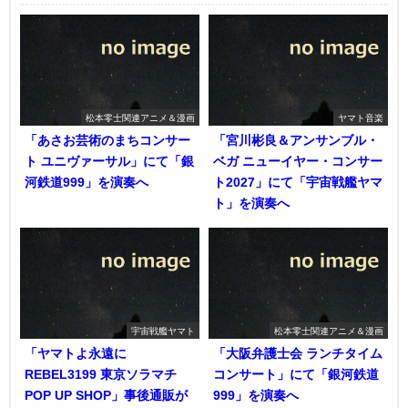
松本零士関連アニメ＆漫画
ヤマト音楽
「あさお芸術のまちコンサー
「宮川彬良＆アンサンブル・
ト ユニヴァーサル」にて「銀
ベガ ニューイヤー・コンサー
河鉄道999」を演奏へ
ト2027」にて「宇宙戦艦ヤマ
ト」を演奏へ
宇宙戦艦ヤマト
松本零士関連アニメ＆漫画
「ヤマトよ永遠に
「大阪弁護士会 ランチタイム
REBEL3199 東京ソラマチ
コンサート」にて「銀河鉄道
POP UP SHOP」事後通販が
999」を演奏へ