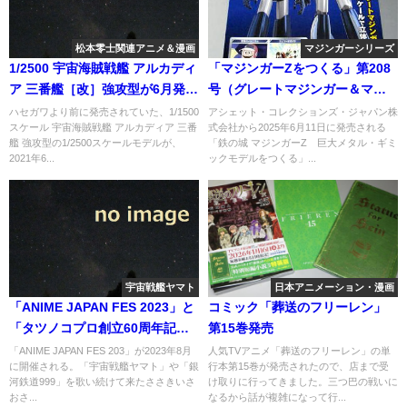
松本零士関連アニメ＆漫画
マジンガーシリーズ
1/2500 宇宙海賊戦艦 アルカディ
「マジンガーZをつくる」第208
ア 三番艦［改］強攻型が6月発売
号（グレートマジンガー＆マジ
へ
ンガーZ 最強装備編）
ハセガワより前に発売されていた、1/1500
アシェット・コレクションズ・ジャパン株
スケール 宇宙海賊戦艦 アルカディア 三番
式会社から2025年6月11日に発売される
艦 強攻型の1/2500スケールモデルが、
「鉄の城 マジンガーZ 巨大メタル・ギミ
2021年6...
ックモデルをつくる」...
宇宙戦艦ヤマト
日本アニメーション・漫画
「ANIME JAPAN FES 2023」と
コミック「葬送のフリーレン」
「タツノコプロ創立60周年記念
第15巻発売
特別公演」にてささきいさお
「ANIME JAPAN FES 203」が2023年8月
人気TVアニメ「葬送のフリーレン」の単
に開催される。「宇宙戦艦ヤマト」や「銀
行本第15巻が発売されたので、店まで受
（宇宙戦艦ヤマト）さんが出演
河鉄道999」を歌い続けて来たささきいさ
け取りに行ってきました。三つ巴の戦いに
へ
おさ...
なるから話が複雑になって行...