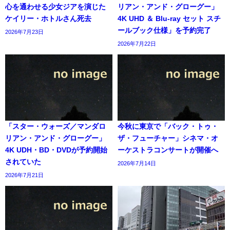
心を通わせる少女ジアを演じた
リアン・アンド・グローグー」
ケイリー・ホトルさん死去
4K UHD ＆ Blu-ray セット スチ
ールブック仕様」を予約完了
2026年7月23日
2026年7月22日
「スター・ウォーズ／マンダロ
今秋に東京で「バック・トゥ・
リアン・アンド・グローグー」
ザ・フューチャー」シネマ・オ
4K UDH・BD・DVDが予約開始
ーケストラコンサートが開催へ
されていた
2026年7月14日
2026年7月21日