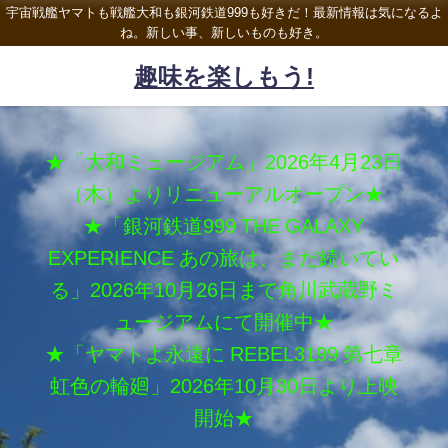
宇宙戦艦ヤマトも戦艦大和も銀河鉄道999も好きだ！最新情報は気になるよ
ね。新しい事、新しいものも好き。
趣味を楽しもう!
★「大和ミュージアム」2026年4月23日
（木）よりリニューアルオープン★
★「銀河鉄道999 THE GALAXY
EXPERIENCE あの旅は、まだ続いてい
る」2026年10月26日まで角川武蔵野ミ
ュージアムにて開催中★
★「ヤマトよ永遠に REBEL3199 第七章
虹色の輪廻」2026年10月30日より上映
開始★