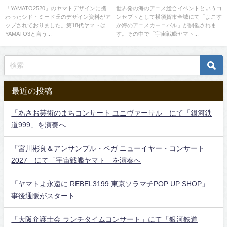
加へ。
「YAMATO2520」のヤマトデザインに携
世界発の海のアニメ総合イベントというコ
わったシド・ミード氏のデザイン資料がア
ンセプトとして横須賀市全域にて「よこす
ップされておりました。第18代ヤマトは
か海のアニメカーニバル」が開催されま
YAMATO3と言う...
す。その中で「宇宙戦艦ヤマト...
最近の投稿
「あさお芸術のまちコンサート ユニヴァーサル」にて「銀河鉄
道999」を演奏へ
「宮川彬良＆アンサンブル・ベガ ニューイヤー・コンサート
2027」にて「宇宙戦艦ヤマト」を演奏へ
「ヤマトよ永遠に REBEL3199 東京ソラマチPOP UP SHOP」
事後通販がスタート
「大阪弁護士会 ランチタイムコンサート」にて「銀河鉄道