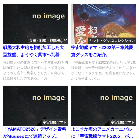
兵器・戦艦・戦闘機など
ヤマト・グッズ/コレクション
戦艦大和主砲を切削加工した大
宇宙戦艦ヤマト2202第三章純愛
型旋盤、ようやく呉市へ到着
篇グッズをご紹介。
昔戦艦大和の建造に当たって主砲砲身を切
「宇宙戦艦ヤマト2202愛の戦士たち 第3章
削加工した大型旋盤が船によって運ばれ、
純愛篇」の一般公開が始まってからにぎや
ようやく呉市に到着しました。69年ぶり
かになってきますね。何度も観に行ける方
に里帰りしたのである。「お...
がうらやましいわ。 ...
宇宙戦艦ヤマト
宇宙戦艦ヤマト
「YAMATO2520」デザイン資料
よこすか海のアニメカーニバル
がMuuseoにて連続アップ。
に「宇宙戦艦ヤマト2205」が参