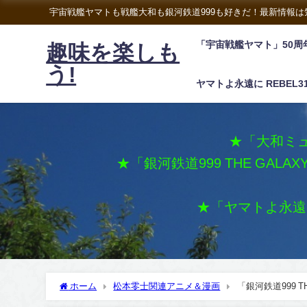
宇宙戦艦ヤマトも戦艦大和も銀河鉄道999も好きだ！最新情報
「宇宙戦艦ヤマト」50周
趣味を楽しも
う!
ヤマトよ永遠に REBEL3
★「大和ミュ
★「銀河鉄道999 THE GALA
★「ヤマトよ永遠に 
ホーム
松本零士関連アニメ＆漫画
「銀河鉄道999 TH