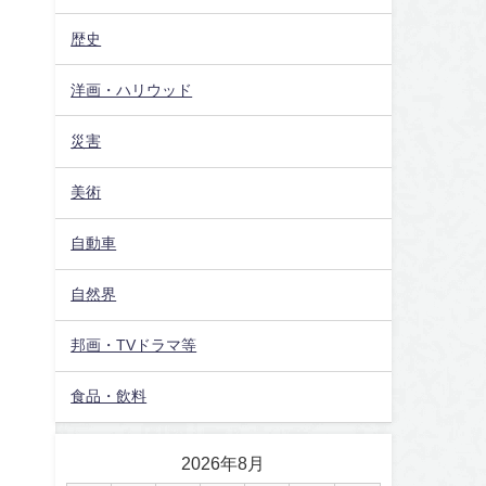
歴史
洋画・ハリウッド
災害
美術
自動車
自然界
邦画・TVドラマ等
食品・飲料
2026年8月