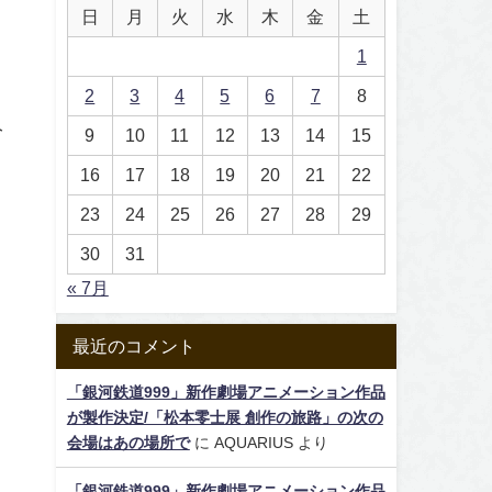
日
月
火
水
木
金
土
1
2
3
4
5
6
7
8
み
9
10
11
12
13
14
15
16
17
18
19
20
21
22
23
24
25
26
27
28
29
30
31
« 7月
最近のコメント
「銀河鉄道999」新作劇場アニメーション作品
が製作決定/「松本零士展 創作の旅路」の次の
会場はあの場所で
に
AQUARIUS
より
「銀河鉄道999」新作劇場アニメーション作品