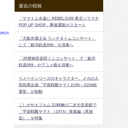
最近の投稿
「ヤマトよ永遠に REBEL3199 東京ソラマチ
POP UP SHOP」事後通販がスタート
RIUS
「大阪弁護士会 ランチタイムコンサート」
にて「銀河鉄道999」を演奏へ
「JR貨物音楽部ミニコンサート」で「銀河
鉄道999」やアニメ曲を演奏へ
リメークシリーズのキャラクター、メカの人
気投票企画「宇宙戦艦ヤマト2199～3199総
選挙」が始動
こしがやエフエム DJ林檎の二次元音楽館で
「宇宙戦艦ヤマト （1974）発進編（再放
送）」を特集