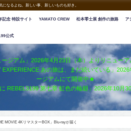
は気になるよね。新しい事、新しいものも好き。
年記念 特設サイト
YAMATO CREW
松本零士展 創作の旅路
ア
199公式
ージアム」2026年4月23日（木）よりリニュー
XY EXPERIENCE あの旅は、まだ続いている」2
ージアムにて開催中★
REBEL3199 第七章 虹色の輪廻」2026年10
E MOVIE 4KリマスターBOX」Blu-rayが届く