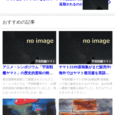
延期されるのか
おすすめの記事
宇宙戦艦ヤマト
宇宙戦艦ヤマト
アニメ・シンボジウム「宇宙戦
ヤマト2199原画集がまだ販売中/
艦ヤマト」の歴史的意味の映像
海外ではヤマト復活篇を英語翻
が配信中
訳した小説をアップ
東京国際映画祭にて開催されていたアニ
「宇宙戦艦ヤマト2199 結城信輝 原画集」
メ・シンボジウム「宇宙戦艦ヤマト」の歴
って前に販売されたものですが、あの分厚
史的意味の映像が配信されていました。気
い書籍で価格も高めでした。今でもアニメ
になったタイトルでしたが、結...
スタイル オンライン...