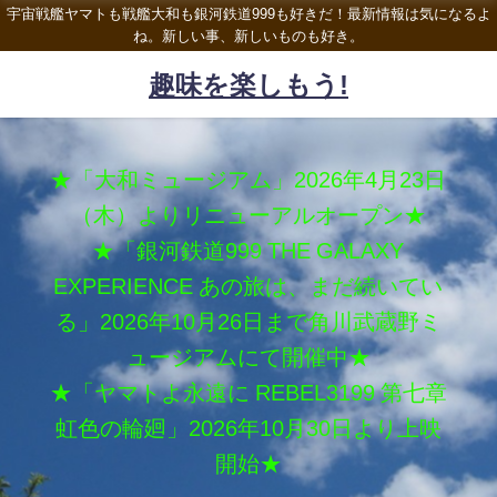
宇宙戦艦ヤマトも戦艦大和も銀河鉄道999も好きだ！最新情報は気になるよ
ね。新しい事、新しいものも好き。
趣味を楽しもう!
★「大和ミュージアム」2026年4月23日
（木）よりリニューアルオープン★
★「銀河鉄道999 THE GALAXY
EXPERIENCE あの旅は、まだ続いてい
る」2026年10月26日まで角川武蔵野ミ
ュージアムにて開催中★
★「ヤマトよ永遠に REBEL3199 第七章
虹色の輪廻」2026年10月30日より上映
開始★