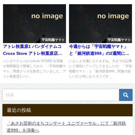
宇宙戦艦ヤマト
宇宙戦艦ヤマト
アトレ秋葉原1 バンダイナムコ
今週からは「宇宙戦艦ヤマト」
Cross Store アトレ秋葉原店に
と「銀河鉄道999」の2週間にな
て、「宇宙戦艦ヤマト」関連グ
りそう
バンダイナムコからA-on STORE 出張版
いよいよ今週に入りますね。今までの記事
が期間限定で開催しており、「宇宙戦艦ヤ
にて個別にアップしてきましたが、「宇宙
ッズ販売中
マト」関連グッズを販売していました。ア
戦艦ヤマト」と「銀河鉄道999」関連の楽
トレ秋葉原1 バン...
しいひと時になりそうです...
最近の投稿
「あさお芸術のまちコンサート ユニヴァーサル」にて「銀河鉄
道999」を演奏へ