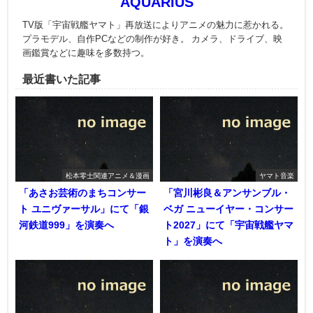
AQUARIUS
TV版「宇宙戦艦ヤマト」再放送によりアニメの魅力に惹かれる。
プラモデル、自作PCなどの制作が好き。 カメラ、ドライブ、映
画鑑賞などに趣味を多数持つ。
最近書いた記事
松本零士関連アニメ＆漫画
ヤマト音楽
「あさお芸術のまちコンサー
「宮川彬良＆アンサンブル・
ト ユニヴァーサル」にて「銀
ベガ ニューイヤー・コンサー
河鉄道999」を演奏へ
ト2027」にて「宇宙戦艦ヤマ
ト」を演奏へ