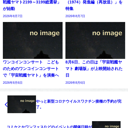
戦艦ヤマト2199～3199総選挙」
（1974）発進編（再放送）」を
が始動
特集
2026年8月7日
2026年8月7日
ワンコインコンサート こども
8月6日、この日は「宇宙戦艦ヤ
のためのワンコインコンサート
マト 劇場版」が上映開始された
で「宇宙戦艦ヤマト」を演奏へ
日
2026年8月6日
2026年8月6日
やっと新型コロナウイルスワクチン接種の予約が完
了。
コミケとかワンフェスなどのイベントの開催日時が