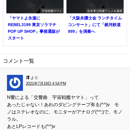
宇宙戦艦ヤマト
松本零士関連アニメ＆漫画
「ヤマトよ永遠に
「大阪弁護士会 ランチタイム
REBEL3199 東京ソラマチ
コンサート」にて「銀河鉄道
POP UP SHOP」事後通販が
999」を演奏へ
スタート
コメント一覧
澪
より:
2021年7月19日 4:54 PM
N響による「交響曲 宇宙戦艦ヤマト」って
あったじゃない！あれのダビングテープ有る(^^)v モ
ノはステレオなのに、モニターがアナログ(^^;)で、モノ
ラル。
あとLPレコードも(^^)v