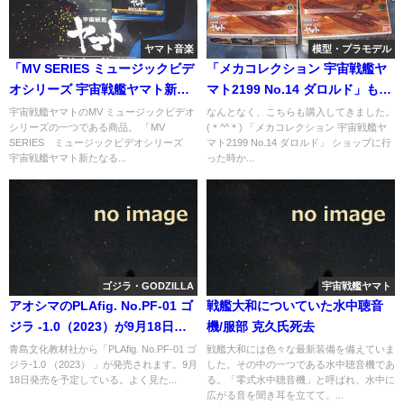
ヤマト音楽
模型・プラモデル
「MV SERIES ミュージックビデ
「メカコレクション 宇宙戦艦ヤ
オシリーズ 宇宙戦艦ヤマト新た
マト2199 No.14 ダロルド」も購
なる旅立ち」ブルーレイが届
入。
宇宙戦艦ヤマトのMV ミュージックビデオ
なんとなく、こちらも購入してきました。
シリーズの一つである商品。 「MV
(＊^^＊) 「メカコレクション 宇宙戦艦ヤ
く。
SERIES ミュージックビデオシリーズ
マト2199 No.14 ダロルド」 ショップに行
宇宙戦艦ヤマト新たなる...
った時か...
ゴジラ・GODZILLA
宇宙戦艦ヤマト
アオシマのPLAfig. No.PF-01 ゴ
戦艦大和についていた水中聴音
ジラ -1.0（2023）が9月18日よ
機/服部 克久氏死去
り発売へ
青島文化教材社から「PLAfig. No.PF-01 ゴ
戦艦大和には色々な最新装備を備えていま
ジラ-1.0 （2023） 」が発売されます。9月
した。その中の一つである水中聴音機であ
18日発売を予定している。よく見た...
る。「零式水中聴音機」と呼ばれ、水中に
広がる音を聞き耳を立てて、...