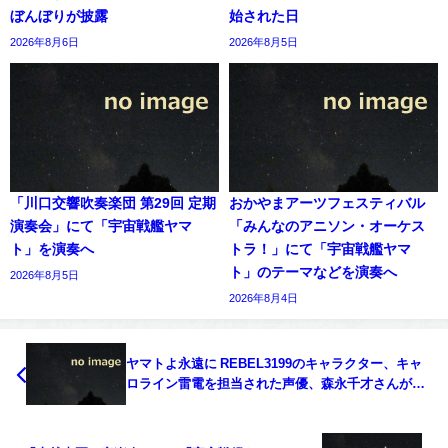
ぼんぼりが披露
始された日
2026年8月6日
2026年8月5日
「川口交響吹奏楽団 第29回 定期
おかやまアーツフェスティバル
演奏会」にて「宇宙戦艦ヤマ
「みんなのアニソン・オーケス
ト」を演奏へ
トラ！」にて「宇宙戦艦ヤマ
ト」のテーマなどを演奏へ
2026年8月5日
2026年8月4日
ヤマトよ永遠に REBEL3199のキャラクター、キャ
ロライン雷電を担当された声優、森永千才さんが結
婚報告