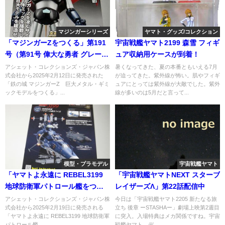
マジンガーシリーズ
ヤマト・グッズ/コレクション
「マジンガーZをつくる」第191
宇宙戦艦ヤマト2199 森雪 フィギ
号（第91号 偉大な勇者 グレート
ュア収納用ケースが到着！
マジンガー 編）
アシェット・コレクションズ・ジャパン株
暑くなってきた、夏の本番ともいえる7月
式会社から2025年2月12日に発売された
が迫ってきた。紫外線が怖い。肌やフィギ
「鉄の城 マジンガーZ 巨大メタル・ギミ
ュアにとっては紫外線が大敵でした。紫外
ックモデルをつくる」...
線が多いのは5月だと言って...
模型・プラモデル
宇宙戦艦ヤマト
「ヤマトよ永遠に REBEL3199
「宇宙戦艦ヤマトNEXT スターブ
地球防衛軍パトロール艦をつく
レイザーズΛ」第22話配信中
る」（宇宙戦艦ヤマト2202をつ
アシェット・コレクションズ・ジャパン株
今日は「宇宙戦艦ヤマト2205 新たなる旅
式会社から2025年2月19日に発売される
立ち 後章 ーSTASHAー」劇場上映第2週目
くる 第297号）第47号
「ヤマトよ永遠に REBEL3199 地球防衛軍
に突入。入場特典はメカ関係ですね。宇宙
パトロール艦...
戦艦ヤマト、デ...