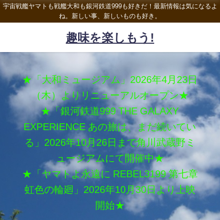
宇宙戦艦ヤマトも戦艦大和も銀河鉄道999も好きだ！最新情報は気になるよ
ね。新しい事、新しいものも好き。
趣味を楽しもう!
★「大和ミュージアム」2026年4月23日
（木）よりリニューアルオープン★
★「銀河鉄道999 THE GALAXY
EXPERIENCE あの旅は、まだ続いてい
る」2026年10月26日まで角川武蔵野ミ
ュージアムにて開催中★
★「ヤマトよ永遠に REBEL3199 第七章
虹色の輪廻」2026年10月30日より上映
開始★