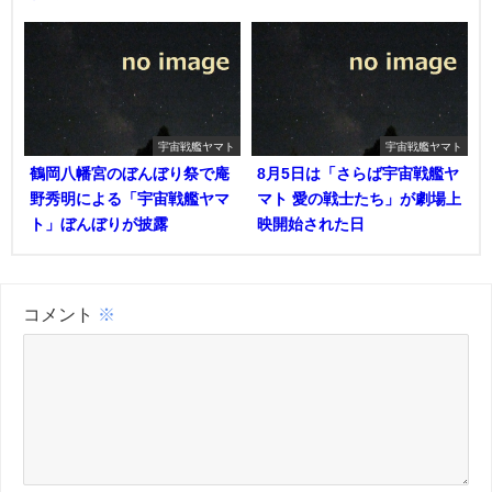
宇宙戦艦ヤマト
宇宙戦艦ヤマト
鶴岡八幡宮のぼんぼり祭で庵
8月5日は「さらば宇宙戦艦ヤ
野秀明による「宇宙戦艦ヤマ
マト 愛の戦士たち」が劇場上
ト」ぼんぼりが披露
映開始された日
コメント
※