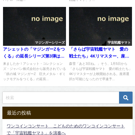
マジンガーシリーズ
宇宙戦艦ヤマト
アシェットの「マジンガーZをつ
「さらば宇宙戦艦ヤマト 愛の
くる」の延長シリーズ第3弾は
戦士たち」4Kリマスター、座席
「UFOロボ グレンダイザー」！
選択を予約完了
来ましたか！アシェット・コレクション
森雪「あと3日ね。」そう、1月5日から
ズ・ジャパン株式会社から販売されている
「さらば宇宙戦艦ヤマト 愛の戦士たち」
「鉄の城 マジンガーZ 巨大メタル・ギミ
4Kリマスターが上映開始される。座席選
ックモデルをつくる」の延長...
択が可能になったので早速予...
最近の投稿
ワンコインコンサート こどものためのワンコインコンサート
で「宇宙戦艦ヤマト」を演奏へ