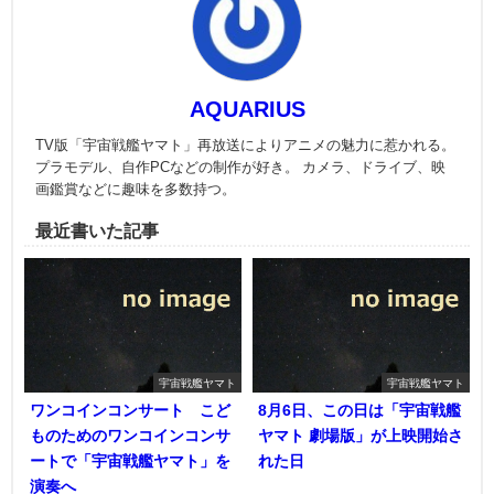
AQUARIUS
TV版「宇宙戦艦ヤマト」再放送によりアニメの魅力に惹かれる。
プラモデル、自作PCなどの制作が好き。 カメラ、ドライブ、映
画鑑賞などに趣味を多数持つ。
最近書いた記事
宇宙戦艦ヤマト
宇宙戦艦ヤマト
ワンコインコンサート こど
8月6日、この日は「宇宙戦艦
ものためのワンコインコンサ
ヤマト 劇場版」が上映開始さ
ートで「宇宙戦艦ヤマト」を
れた日
演奏へ