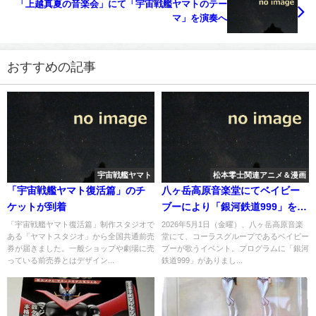
「上越真夏の音楽会」にて「宇宙戦艦ヤマトのテー
マ」を演奏へ
おすすめの記事
宇宙戦艦ヤマト
松本零士関連アニメ＆漫画
「宇宙戦艦ヤマト復活篇」のチ
八ヶ岳高原音楽堂にてベイビー
ケットが到着
ブーにより「銀河鉄道999」を歌
う
「宇宙戦艦ヤマト復活篇」制作スタジオで
2026年5月1日（金曜）、八ヶ岳高原音楽
ある「ヤマトスタジオ」から全国共通前売
堂にて、コーラスグループであるベイビー
券が届きました。一般ショップや劇場に売
ブーが歌うイベント。プログラムに「銀河
っている前売券とはデザイン...
鉄道999」がありまし...