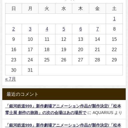
日
月
火
水
木
金
土
1
2
3
4
5
6
7
8
9
10
11
12
13
14
15
16
17
18
19
20
21
22
23
24
25
26
27
28
29
30
31
« 7月
最近のコメント
「銀河鉄道999」新作劇場アニメーション作品が製作決定/「松本
零士展 創作の旅路」の次の会場はあの場所で
に
AQUARIUS
より
「銀河鉄道999」新作劇場アニメーション作品が製作決定/「松本