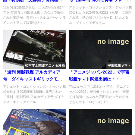
マト」＆特別版 組曲「宇宙戦艦
マジンガー 編）
11月5日に開催された「二人の宇宙戦艦ヤ
アシェット・コレクションズ・ジャパン株
マト 宮川泰ｘ羽田健太郎」の会場で販売
式会社から2024年5月22日（水曜）に発売
ヤマト」がオンラインストアに
された楽譜が、東京ハッスルコピーオンラ
される「鉄の城 マジンガーZ 巨大メタ
て販売中
インストアにて販売開始さ...
ル・ギミックモデルを...
松本零士関連アニメ＆漫画
宇宙戦艦ヤマト
「週刊 海賊戦艦 アルカディア
「アニメジャパン2022」で宇宙
号 ダイキャストギミックモデ
戦艦ヤマト関連出展は・・・
ルをつくる」第3号-1
アシェット・コレクションズ・ジャパン株
TVニュースでも流れたと言う「アニメジ
式会社より2023年9月20日に発売された
ャパン2022」が開催されましたが、現場
「週刊 海賊戦艦 アルカディア号 ダイキ
では熱気にあふれた雰囲気だっただろう。
ャストギミックモデル...
となりのトトロがいたりコ...