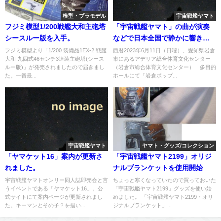
模型・プラモデル
宇宙戦艦ヤマト
フジミ模型1/200戦艦大和主砲塔
「宇宙戦艦ヤマト」の曲が演奏
シースルー版を入手。
などで日本全国で静かに響き渡
って行く
フジミ模型より「1/200 装備品1EX-2 戦艦
西暦2023年6月11日（日曜）、愛知県岩倉
大和 九四式46センチ3連装主砲塔(シース
市にあるアデリア総合体育文化センター
ルー版)」が発売されましたので届きまし
（岩倉市総合体育文化センター） 多目的
た。一番最...
ホールにて「岩倉ポップ...
宇宙戦艦ヤマト
ヤマト・グッズ/コレクション
「ヤマケット16」案内が更新さ
「宇宙戦艦ヤマト2199」オリジ
れました。
ナルブランケットを使用開始
宇宙戦艦ヤマトオンリー同人誌即売会と言
ちょっと寒くなっていたので買っておいた
うイベントである「ヤマケット16」。公
「宇宙戦艦ヤマト2199」グッズを使い始
式サイトにて案内ページが更新されまし
めました。 「宇宙戦艦ヤマト2199・オリ
た。キーマンとその子？を描い...
ジナルブランケット」...