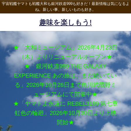
宇宙戦艦ヤマトも戦艦大和も銀河鉄道999も好きだ！最新情報は気になるよ
ね。新しい事、新しいものも好き。
趣味を楽しもう!
★「大和ミュージアム」2026年4月23日
（木）よりリニューアルオープン★
★「銀河鉄道999 THE GALAXY
EXPERIENCE あの旅は、まだ続いてい
る」2026年10月26日まで角川武蔵野ミ
ュージアムにて開催中★
★「ヤマトよ永遠に REBEL3199 第七章
虹色の輪廻」2026年10月30日より上映
開始★