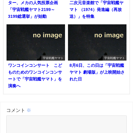
ター、メカの人気投票企画
二次元音楽館で「宇宙戦艦ヤ
「宇宙戦艦ヤマト2199～
マト （1974）発進編（再放
3199総選挙」が始動
送）」を特集
宇宙戦艦ヤマト
宇宙戦艦ヤマト
ワンコインコンサート こど
8月6日、この日は「宇宙戦艦
ものためのワンコインコンサ
ヤマト 劇場版」が上映開始さ
ートで「宇宙戦艦ヤマト」を
れた日
演奏へ
コメント
※