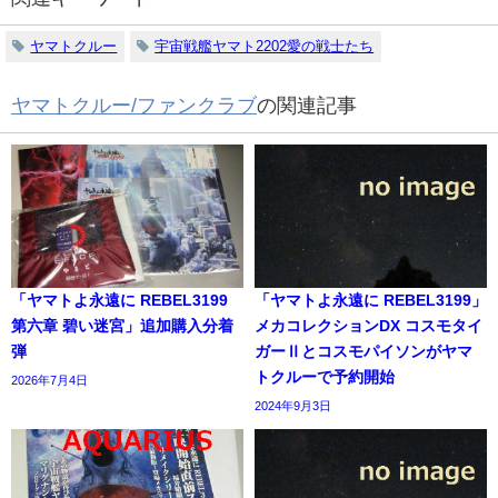
ヤマトクルー
宇宙戦艦ヤマト2202愛の戦士たち
ヤマトクルー/ファンクラブ
の関連記事
「ヤマトよ永遠に REBEL3199
「ヤマトよ永遠に REBEL3199」
第六章 碧い迷宮」追加購入分着
メカコレクションDX コスモタイ
弾
ガーⅡとコスモパイソンがヤマ
トクルーで予約開始
2026年7月4日
2024年9月3日