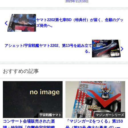
2023年11月10日
ヤマト2202第七章BD（特典付）が届く、念願のグッ
ズ発売へ。
アシェット/宇宙戦艦ヤマト2202、第13号を組み立て
る。
おすすめの記事
宇宙戦艦ヤマト
マジンガーシリーズ
コンサート会場販売された楽
「マジンガーZをつくる」第153
譜：特別版「交響曲宇宙戦艦ヤ
号（第53号 偉大な勇者 グレート