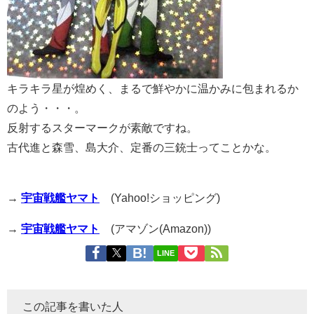
キラキラ星が煌めく、まるで鮮やかに温かみに包まれるか
のよう・・・。
反射するスターマークが素敵ですね。
古代進と森雪、島大介、定番の三銃士ってことかな。
→
宇宙戦艦ヤマト
(Yahoo!ショッピング)
→
宇宙戦艦ヤマト
(アマゾン(Amazon))
LINE
この記事を書いた人