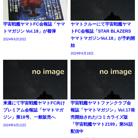
宇宙戦艦ヤマトFC会報誌「ヤマ
ヤマトクルーにて宇宙戦艦ヤマ
トマガジン Vol.18」が着弾
トFC会報誌「STAR BLAZERS
ヤマトマガジンVol.18」が予約開
2024年6月20日
始
2024年6月18日
来週にて宇宙戦艦ヤマトFC向け
宇宙戦艦ヤマトファンクラブ会
プレミアム会報誌「ヤマトマガ
報誌「ヤマトマガジン」Vol.17発
ジン」第18号、一般販売へ
売開始された/コミカライズ版
「宇宙戦艦ヤマト2199」第56話
2024年6月12日
配信中