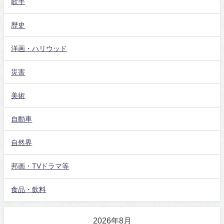
歌手
歴史
洋画・ハリウッド
災害
美術
自動車
自然界
邦画・TVドラマ等
食品・飲料
2026年8月