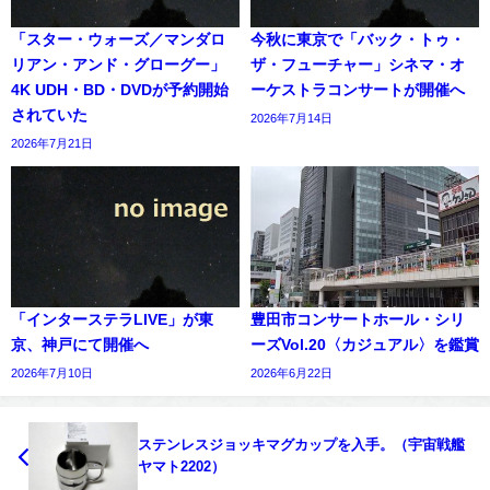
「スター・ウォーズ／マンダロ
今秋に東京で「バック・トゥ・
リアン・アンド・グローグー」
ザ・フューチャー」シネマ・オ
4K UDH・BD・DVDが予約開始
ーケストラコンサートが開催へ
されていた
2026年7月14日
2026年7月21日
「インターステラLIVE」が東
豊田市コンサートホール・シリ
京、神戸にて開催へ
ーズVol.20〈カジュアル〉を鑑賞
2026年7月10日
2026年6月22日
ステンレスジョッキマグカップを入手。（宇宙戦艦
ヤマト2202）