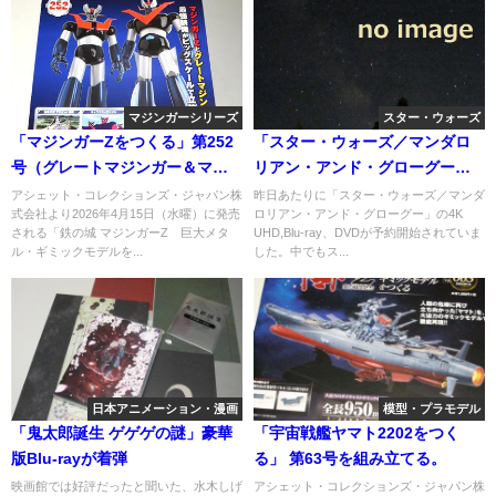
マジンガーシリーズ
スター・ウォーズ
「マジンガーZをつくる」第252
「スター・ウォーズ／マンダロ
号（グレートマジンガー＆マジ
リアン・アンド・グローグー」
ンガーZ 最強装備編）
4K UHD ＆ Blu-ray セット スチ
アシェット・コレクションズ・ジャパン株
昨日あたりに「スター・ウォーズ／マンダ
式会社より2026年4月15日（水曜）に発売
ロリアン・アンド・グローグー」の4K
ールブック仕様」を予約完了
される「鉄の城 マジンガーZ 巨大メタ
UHD,Blu-ray、DVDが予約開始されていま
ル・ギミックモデルを...
した。中でもス...
日本アニメーション・漫画
模型・プラモデル
「鬼太郎誕生 ゲゲゲの謎」豪華
「宇宙戦艦ヤマト2202をつく
版Blu-rayが着弾
る」 第63号を組み立てる。
映画館では好評だったと聞いた、水木しげ
アシェット・コレクションズ・ジャパン株