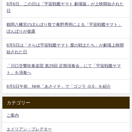
8月6日、この日は「宇宙戦艦ヤマト 劇場版」が上映開始された
日
鶴岡八幡宮のぼんぼり祭で庵野秀明による「宇宙戦艦ヤマト」
ぼんぼりが披露
8月5日は「さらば宇宙戦艦ヤマト 愛の戦士たち」が劇場上映開
始された日
「川口交響吹奏楽団 第29回 定期演奏会」にて「宇宙戦艦ヤマ
ト」を演奏へ
8月5日午前、NHK「あさイチ」で「ゴジラ -0.0」を紹介
カテゴリー
ご案内
エイリアン・プレデター