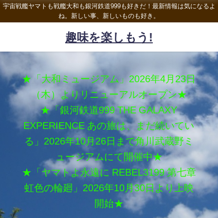
宇宙戦艦ヤマトも戦艦大和も銀河鉄道999も好きだ！最新情報は気になるよ
ね。新しい事、新しいものも好き。
趣味を楽しもう!
★「大和ミュージアム」2026年4月23日
（木）よりリニューアルオープン★
★「銀河鉄道999 THE GALAXY
EXPERIENCE あの旅は、まだ続いてい
る」2026年10月26日まで角川武蔵野ミ
ュージアムにて開催中★
★「ヤマトよ永遠に REBEL3199 第七章
虹色の輪廻」2026年10月30日より上映
開始★