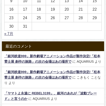
9
10
11
12
13
14
15
16
17
18
19
20
21
22
23
24
25
26
27
28
29
30
31
« 7月
最近のコメント
「銀河鉄道999」新作劇場アニメーション作品が製作決定/「松本
零士展 創作の旅路」の次の会場はあの場所で
に
AQUARIUS
より
「銀河鉄道999」新作劇場アニメーション作品が製作決定/「松本
零士展 創作の旅路」の次の会場はあの場所で
に
こきもく ことな
り
より
「ヤマトよ永遠に REBEL3199」、銀河のあれが「波動ブレー
ド」と言うのか
に
AQUARIUS
より