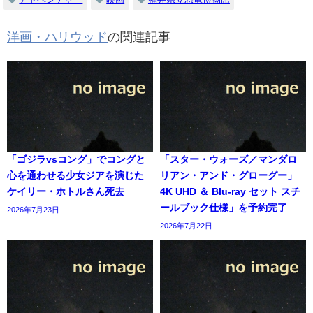
洋画・ハリウッド
の関連記事
「ゴジラvsコング」でコングと
「スター・ウォーズ／マンダロ
心を通わせる少女ジアを演じた
リアン・アンド・グローグー」
ケイリー・ホトルさん死去
4K UHD ＆ Blu-ray セット スチ
ールブック仕様」を予約完了
2026年7月23日
2026年7月22日