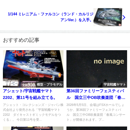
1/144 ミレニアム・ファルコン（ランド・カルリジ
アンVer.）を入手。
おすすめの記事
模型・プラモデル
宇宙戦艦ヤマト
アシェット/宇宙戦艦ヤマト
第36回ファミリーフェスティバ
2202、第11号を組み立てる。
ル 国立三中OB吹奏楽団「春風
コンサート」にて組曲「宇宙戦
アシェット・コレクションズ・ジャパン株
2026年5月5日、会場はFSXホールでしょ
式会社より発売される「宇宙戦艦ヤマト
うか、第36回ファミリーフェスティバ
艦ヤマト」を演奏へ
2202 ダイキャストギミックモデルをつ
ル 国立三中OB吹奏楽団「春風コンサー
くる」。 今日第11号を受...
ト」が開催されます。プ...