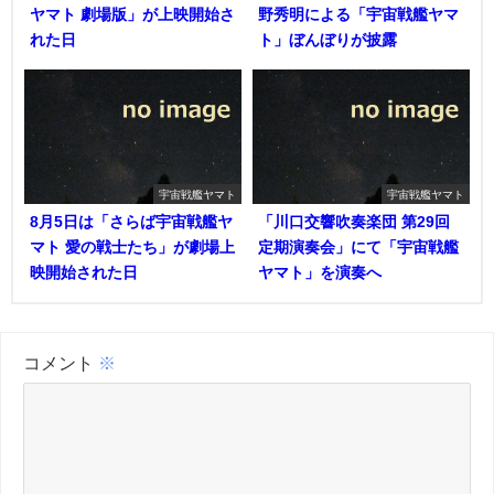
ヤマト 劇場版」が上映開始さ
野秀明による「宇宙戦艦ヤマ
れた日
ト」ぼんぼりが披露
宇宙戦艦ヤマト
宇宙戦艦ヤマト
8月5日は「さらば宇宙戦艦ヤ
「川口交響吹奏楽団 第29回
マト 愛の戦士たち」が劇場上
定期演奏会」にて「宇宙戦艦
映開始された日
ヤマト」を演奏へ
コメント
※