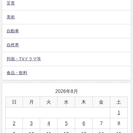
災害
美術
自動車
自然界
邦画・TVドラマ等
食品・飲料
2026年8月
日
月
火
水
木
金
土
1
2
3
4
5
6
7
8