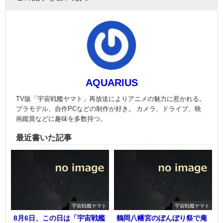
AQUARIUS
TV版「宇宙戦艦ヤマト」再放送によりアニメの魅力に惹かれる。
プラモデル、自作PCなどの制作が好き。 カメラ、ドライブ、映
画鑑賞などに趣味を多数持つ。
最近書いた記事
宇宙戦艦ヤマト
宇宙戦艦ヤマト
8月6日、この日は「宇宙戦艦
鶴岡八幡宮のぼんぼり祭で庵