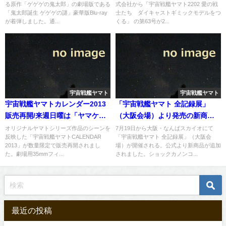
る原作「ゲゲゲの鬼太郎」の劇場版である
式会社から「宇宙戦艦ヤマト2202 愛の戦
「鬼太郎誕生 ゲゲゲの謎」豪華版Blu-ray
士たち ダイキャストギミックモデルをつ
が着弾しました。通...
くる」 の第63号が2...
宇宙戦艦ヤマト
宇宙戦艦ヤマト
宇宙戦艦ヤマトカレンダー2013
「宇宙戦艦ヤマト 全記録展」
販売再開/来週日曜は「ヤマケッ
（大阪会場）より発売の新商品
ト21」開催
が追加、あの懐かしい商品が
オリジナルヤマトシリーズ作品のシーンを
7月19日から大阪・なんばスカイオにて
反映した「宇宙戦艦ヤマトCALENDAR
「宇宙戦艦ヤマト 全記録展」（大阪会
2013」が数量限定で販売再開されまし
場）が開催される。公式より新商品が追加
た。劇場用35mmフィ...
されました。ショックカノンコ...
最近の投稿